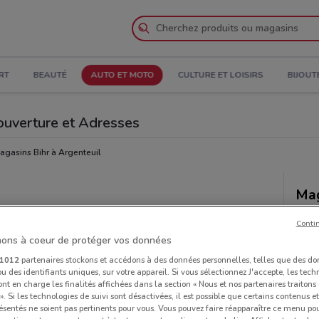
RT
BEAUTÉ
AUTO ET MOTO
CULTURE ET LOISIRS
BIJOUT
’ouverture et Adresses
agasins Bihr à Argenteuil
Mag
Conti
ons à coeur de protéger vos données
1012
partenaires stockons et accédons à des données personnelles, telles que des d
u des identifiants uniques, sur votre appareil. Si vous sélectionnez J'accepte, les tech
ont en charge les finalités affichées dans la section « Nous et nos partenaires traiton
 ». Si les technologies de suivi sont désactivées, il est possible que certains contenus 
ésentés ne soient pas pertinents pour vous. Vous pouvez faire réapparaître ce menu po