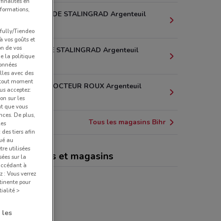
finalités en
nformations,
23 AVENUE DE STALINGRAD Argenteuil
1 km
pfully/Tiendeo
 à vos goûts et
on de vos
135 AVENUE STALINGRAD Argenteuil
e la politique
1.7 km
données
lles avec des
à tout moment
2 RUE DU DOCTEUR ROUX Argenteuil
us acceptez:
1.7 km
ion sur les
nt que vous
nces. De plus,
Tous les magasins Bihr
les
des tiers afin
qué au
re utilisées
r, promotions et magasins
sées sur la
 accédant à
z : Vous verrez
tinente pour
ialité >
 les