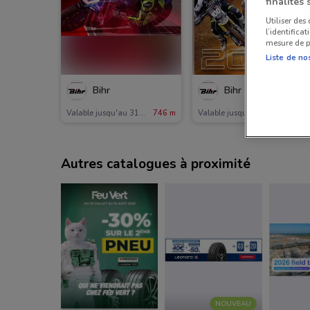
finalités 
Utiliser des
l’identifica
mesure de p
Liste de no
Bihr
Bihr
Valable jusqu'au 31/12
746 m
Valable jusqu'au 31/12
746 m
Autres catalogues à proximité
NOUVEAU