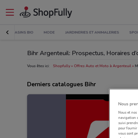
MAGASINS BIO
MODE
JARDINERIES ET ANIMALERIES
SPO
Bihr Argenteuil: Prospectus, Horaires d
Vous êtes ici:
Shopfully
Offres Auto et Moto à Argenteuil
M
Derniers catalogues Bihr
Nous pren
Nous et nos
navigation o
suivi prendr
pour fournir
vous sont pr