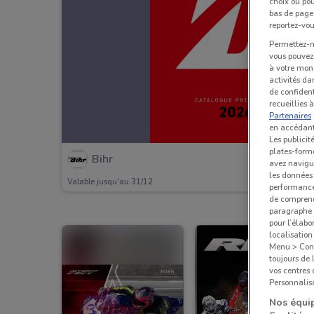
choix ou pou
bas de page.
reportez-vou
Permettez-no
vous pouvez 
à votre mond
activités da
de confident
recueillies 
Partenaires
en accédant 
Les publicit
plates-forme
Bihr
avez navigu
les données 
Valable jusqu'au 31/12
performances
de comprend
paragraphe 1
pour l’élabo
localisatio
Menu > Confi
toujours de 
vos centres
Personnalisa
Nos équip