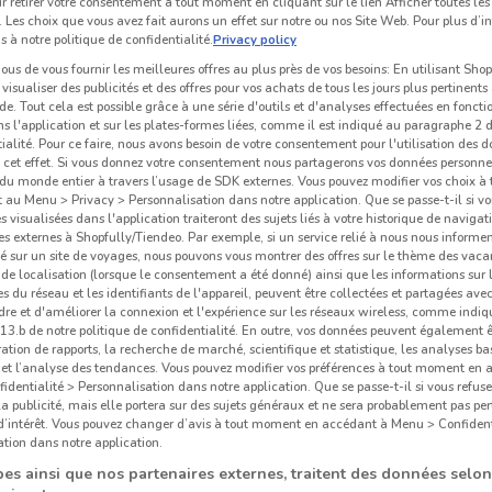
r retirer votre consentement à tout moment en cliquant sur le lien Afficher toutes les 
 Les choix que vous avez fait aurons un effet sur notre ou nos Site Web. Pour plus d’i
s à notre politique de confidentialité.
Privacy policy
us de vous fournir les meilleures offres au plus près de vos besoins: En utilisant Sho
visualiser des publicités et des offres pour vos achats de tous les jours plus pertinents
e. Tout cela est possible grâce à une série d'outils et d'analyses effectuées en foncti
ns l'application et sur les plates-formes liées, comme il est indiqué au paragraphe 2 d
ialité. Pour ce faire, nous avons besoin de votre consentement pour l'utilisation des 
à cet effet. Si vous donnez votre consentement nous partagerons vos données personne
du monde entier à travers l’usage de SDK externes. Vous pouvez modifier vos choix 
au Menu > Privacy > Personnalisation dans notre application. Que se passe-t-il si vo
és visualisées dans l'application traiteront des sujets liés à votre historique de navigat
s externes à Shopfully/Tiendeo. Par exemple, si un service relié à nous nous informe
é sur un site de voyages, nous pouvons vous montrer des offres sur le thème des vaca
de localisation (lorsque le consentement a été donné) ainsi que les informations sur 
746 m
 du réseau et les identifiants de l'appareil, peuvent être collectées et partagées avec 
re et d'améliorer la connexion et l'expérience sur les réseaux wireless, comme indi
3.b de notre politique de confidentialité. En outre, vos données peuvent également êt
Bih
ration de rapports, la recherche de marché, scientifique et statistique, les analyses ba
n et l’analyse des tendances. Vous pouvez modifier vos préférences à tout moment en
dentialité > Personnalisation dans notre application. Que se passe-t-il si vous refuse
la publicité, mais elle portera sur des sujets généraux et ne sera probablement pas per
 d’intérêt. Vous pouvez changer d’avis à tout moment en accédant à Menu > Confident
tion dans notre application.
es ainsi que nos partenaires externes, traitent des données selon