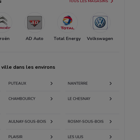
s
TOUS LES MAGASINS
troën
AD Auto
Total Energy
Volkswagen
ville dans les environs
PUTEAUX
NANTERRE
CHAMBOURCY
LE CHESNAY
AULNAY-SOUS-BOIS
ROSNY-SOUS-BOIS
PLAISIR
LES ULIS