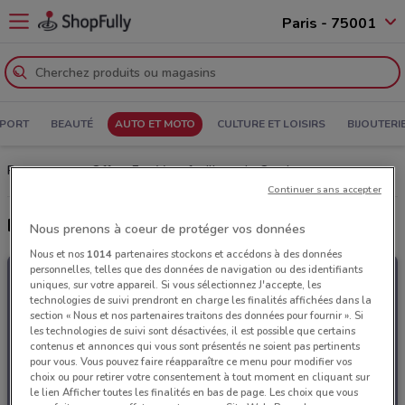
Paris - 75001
PORT
BEAUTÉ
AUTO ET MOTO
CULTURE ET LOISIRS
BIJOUTERI
Prospectus et Offres Feu Vert: feuilletez le Catalogue
Continuer sans accepter
Derniers catalogues Feu Vert
Nous prenons à coeur de protéger vos données
Nous et nos
1014
partenaires stockons et accédons à des données
personnelles, telles que des données de navigation ou des identifiants
uniques, sur votre appareil. Si vous sélectionnez J'accepte, les
technologies de suivi prendront en charge les finalités affichées dans la
section « Nous et nos partenaires traitons des données pour fournir ». Si
les technologies de suivi sont désactivées, il est possible que certains
contenus et annonces qui vous sont présentés ne soient pas pertinents
pour vous. Vous pouvez faire réapparaître ce menu pour modifier vos
choix ou pour retirer votre consentement à tout moment en cliquant sur
le lien Afficher toutes les finalités en bas de page. Les choix que vous