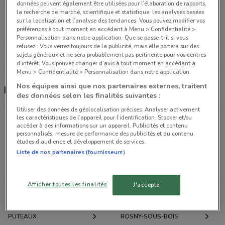
données peuvent également être utilisées pour l’élaboration de rapports,
la recherche de marché, scientifique et statistique, les analyses basées
Av. du Président Georges Pompidou Ermont
sur la localisation et l’analyse des tendances. Vous pouvez modifier vos
préférences à tout moment en accédant à Menu > Confidentialité >
15.8 km
Personnalisation dans notre application. Que se passe-t-il si vous
refusez : Vous verrez toujours de la publicité, mais elle portera sur des
Tous les magasins Feu Vert
sujets généraux et ne sera probablement pas pertinente pour vos centres
d’intérêt. Vous pouvez changer d’avis à tout moment en accédant à
Menu > Confidentialité > Personnalisation dans notre application.
Nos équipes ainsi que nos partenaires externes, traitent
Feu Vert, promotions et magasins
des données selon les finalités suivantes :
Utiliser des données de géolocalisation précises. Analyser activement
les caractéristiques de l’appareil pour l’identification. Stocker et/ou
accéder à des informations sur un appareil. Publicités et contenu
Promotions des catalogues et prospectus par ville
personnalisés, mesure de performance des publicités et du contenu,
dans les environs
études d’audience et développement de services.
Liste de nos partenaires (fournisseurs)
PARIS
VINCENNES
Afficher toutes les finalités
J'accepte
COURBEVOIE
BOULOGNE-BILLANCOURT
PUTEAUX
ROSNY-SOUS-BOIS