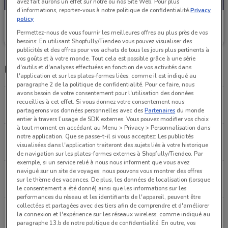
avez fait aurons un effet sur notre ou nos Site Web. Pour plus
d’informations, reportez-vous à notre politique de confidentialité.
Privacy
policy
Feu Vert
Permettez-nous de vous fournir les meilleures offres au plus près de vos
Valable jusqu'au 25/08
6.1 km
besoins: En utilisant Shopfully/Tiendeo vous pouvez visualiser des
publicités et des offres pour vos achats de tous les jours plus pertinents à
vos goûts et à votre monde. Tout cela est possible grâce à une série
Magasins Feu Vert dans les environs
d'outils et d'analyses effectuées en fonction de vos activités dans
l'application et sur les plates-formes liées, comme il est indiqué au
paragraphe 2 de la politique de confidentialité. Pour ce faire, nous
avons besoin de votre consentement pour l'utilisation des données
21, Rue Paul Vaillant Couturier Ivry-sur-seine
recueillies à cet effet. Si vous donnez votre consentement nous
6.1 km
OUVERT
partagerons vos données personnelles avec des
Partenaires
du monde
entier à travers l’usage de SDK externes. Vous pouvez modifier vos choix
à tout moment en accédant au Menu > Privacy > Personnalisation dans
Av. General de Gaulle L'haÿ-les-roses
notre application. Que se passe-t-il si vous acceptez: Les publicités
visualisées dans l'application traiteront des sujets liés à votre historique
8.6 km
OUVERT
de navigation sur les plates-formes externes à Shopfully/Tiendeo. Par
exemple, si un service relié à nous nous informent que vous avez
navigué sur un site de voyages, nous pouvons vous montrer des offres
5 rue Eugene Henaff Vitry-sur-seine
sur le thème des vacances. De plus, les données de localisation (lorsque
9.2 km
OUVERT
le consentement a été donné) ainsi que les informations sur les
performances du réseau et les identifiants de l'appareil, peuvent être
collectées et partagées avec des tiers afin de comprendre et d'améliorer
Zone de Paris Nord - Secteur 2 Aulnay-sous-bois
la connexion et l'expérience sur les réseaux wireless, comme indiqué au
14.7 km
OUVERT
paragraphe 13.b de notre politique de confidentialité. En outre, vos