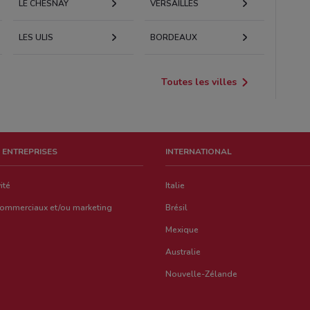
LE CHESNAY
VERSAILLES
LES ULIS
BORDEAUX
Toutes les villes
 ENTREPRISES
INTERNATIONAL
ité
Italie
commerciaux et/ou marketing
Brésil
Mexique
Australie
Nouvelle-Zélande