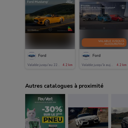
VALABLE JUSQU'À
AUJOURD'HUI
Ford
Ford
Valable jusqu'au 22/10
4.2 km
Valable jusqu'à aujourd'hui
4.2 km
Autres catalogues à proximité