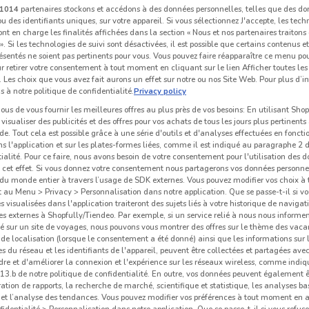
1014
partenaires stockons et accédons à des données personnelles, telles que des d
u des identifiants uniques, sur votre appareil. Si vous sélectionnez J'accepte, les tech
ont en charge les finalités affichées dans la section « Nous et nos partenaires traiton
 ». Si les technologies de suivi sont désactivées, il est possible que certains contenus 
ésentés ne soient pas pertinents pour vous. Vous pouvez faire réapparaître ce menu po
r retirer votre consentement à tout moment en cliquant sur le lien Afficher toutes les 
 Les choix que vous avez fait aurons un effet sur notre ou nos Site Web. Pour plus d’i
s à notre politique de confidentialité.
Privacy policy
us de vous fournir les meilleures offres au plus près de vos besoins: En utilisant Sho
visualiser des publicités et des offres pour vos achats de tous les jours plus pertinents
e. Tout cela est possible grâce à une série d'outils et d'analyses effectuées en foncti
ns l'application et sur les plates-formes liées, comme il est indiqué au paragraphe 2 d
ialité. Pour ce faire, nous avons besoin de votre consentement pour l'utilisation des 
à cet effet. Si vous donnez votre consentement nous partagerons vos données personne
4.2 km
du monde entier à travers l’usage de SDK externes. Vous pouvez modifier vos choix 
au Menu > Privacy > Personnalisation dans notre application. Que se passe-t-il si vo
és visualisées dans l'application traiteront des sujets liés à votre historique de navigat
s externes à Shopfully/Tiendeo. Par exemple, si un service relié à nous nous informe
é sur un site de voyages, nous pouvons vous montrer des offres sur le thème des vaca
de localisation (lorsque le consentement a été donné) ainsi que les informations sur 
For
 du réseau et les identifiants de l'appareil, peuvent être collectées et partagées avec 
re et d'améliorer la connexion et l'expérience sur les réseaux wireless, comme indi
3.b de notre politique de confidentialité. En outre, vos données peuvent également êt
ration de rapports, la recherche de marché, scientifique et statistique, les analyses ba
n et l’analyse des tendances. Vous pouvez modifier vos préférences à tout moment en
dentialité > Personnalisation dans notre application. Que se passe-t-il si vous refuse