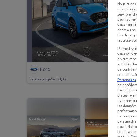
Nous et nos
navigation o
suivi prendr
pour fournir
vous sont pr
choix ou pou
bas de page.
reportez-vou
Permettez-no
vous pouvez 
à votre mond
activités da
Ford
de confident
recueillies 
Valable jusqu'au 31/12
Partenaires
en accédant 
Les publicit
plates-forme
avez navigu
les données 
performances
de comprend
paragraphe 1
pour l’élabo
localisatio
Menu > Confi