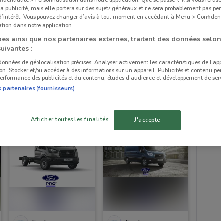
la publicité, mais elle portera sur des sujets généraux et ne sera probablement pas per
 d’intérêt. Vous pouvez changer d’avis à tout moment en accédant à Menu > Confident
tion dans notre application.
es ainsi que nos partenaires externes, traitent des données selon
suivantes :
 données de géolocalisation précises. Analyser activement les caractéristiques de l’ap
Ford
Ford
tion. Stocker et/ou accéder à des informations sur un appareil. Publicités et contenu pe
erformance des publicités et du contenu, études d’audience et développement de serv
Valable jusqu'au 31/08
4.2 km
Valable jusqu'au 31/12
4.2 km
s partenaires (fournisseurs)
Afficher toutes les finalités
J'accepte