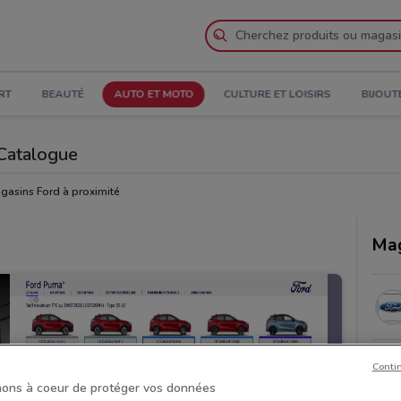
RT
BEAUTÉ
AUTO ET MOTO
CULTURE ET LOISIRS
BIJOUT
 Catalogue
gasins Ford à proximité
Mag
Conti
ons à coeur de protéger vos données