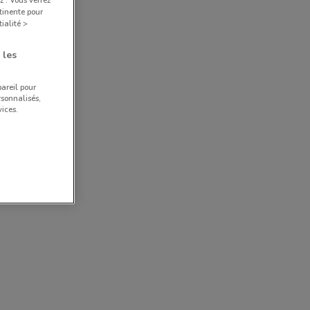
tinente pour
ialité >
 les
pareil pour
rsonnalisés,
ices.