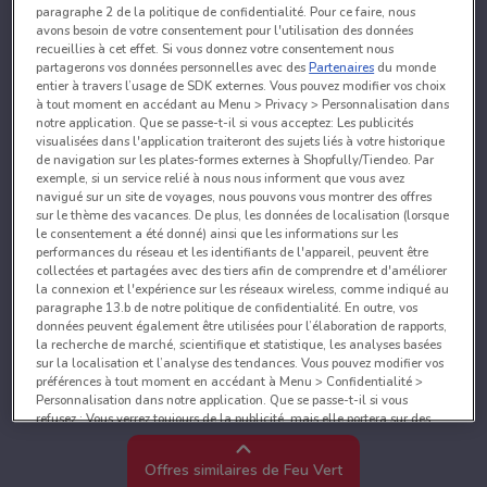
paragraphe 2 de la politique de confidentialité. Pour ce faire, nous
avons besoin de votre consentement pour l'utilisation des données
recueillies à cet effet. Si vous donnez votre consentement nous
partagerons vos données personnelles avec des
Partenaires
du monde
entier à travers l’usage de SDK externes. Vous pouvez modifier vos choix
à tout moment en accédant au Menu > Privacy > Personnalisation dans
notre application. Que se passe-t-il si vous acceptez: Les publicités
visualisées dans l'application traiteront des sujets liés à votre historique
de navigation sur les plates-formes externes à Shopfully/Tiendeo. Par
exemple, si un service relié à nous nous informent que vous avez
navigué sur un site de voyages, nous pouvons vous montrer des offres
sur le thème des vacances. De plus, les données de localisation (lorsque
le consentement a été donné) ainsi que les informations sur les
performances du réseau et les identifiants de l'appareil, peuvent être
collectées et partagées avec des tiers afin de comprendre et d'améliorer
la connexion et l'expérience sur les réseaux wireless, comme indiqué au
paragraphe 13.b de notre politique de confidentialité. En outre, vos
données peuvent également être utilisées pour l’élaboration de rapports,
la recherche de marché, scientifique et statistique, les analyses basées
sur la localisation et l’analyse des tendances. Vous pouvez modifier vos
préférences à tout moment en accédant à Menu > Confidentialité >
Personnalisation dans notre application. Que se passe-t-il si vous
refusez : Vous verrez toujours de la publicité, mais elle portera sur des
sujets généraux et ne sera probablement pas pertinente pour vos centres
d’intérêt. Vous pouvez changer d’avis à tout moment en accédant à
Offres similaires de Feu Vert
Menu > Confidentialité > Personnalisation dans notre application.