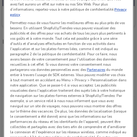
avez fait aurons un effet sur notre ou nos Site Web. Pour plus
d’informations, reportez-vous à notre politique de confidentialité.
Privacy
Aubert
policy
Valable jusqu'au 20/08
4.7 km
Permettez-nous de vous fournir les meilleures offres au plus près de vos
besoins: En utilisant Shopfully/Tiendeo vous pouvez visualiser des
publicités et des offres pour vos achats de tous les jours plus pertinents à
vos goûts et à votre monde. Tout cela est possible grâce à une série
Magasins Aubert dans les environs
d'outils et d'analyses effectuées en fonction de vos activités dans
l'application et sur les plates-formes liées, comme il est indiqué au
paragraphe 2 de la politique de confidentialité. Pour ce faire, nous
37-39 Boulevard Gouvion Saint Cyr, Paris
avons besoin de votre consentement pour l'utilisation des données
recueillies à cet effet. Si vous donnez votre consentement nous
4.7 km
OUVERT
partagerons vos données personnelles avec des
Partenaires
du monde
entier à travers l’usage de SDK externes. Vous pouvez modifier vos choix
à tout moment en accédant au Menu > Privacy > Personnalisation dans
175 Boulevard MacDonald, Paris
notre application. Que se passe-t-il si vous acceptez: Les publicités
5 km
OUVERT
visualisées dans l'application traiteront des sujets liés à votre historique
de navigation sur les plates-formes externes à Shopfully/Tiendeo. Par
exemple, si un service relié à nous nous informent que vous avez
1 Cité de la Vache Noire, Centre commercial de la
navigué sur un site de voyages, nous pouvons vous montrer des offres
Vache Noire Arcueil
sur le thème des vacances. De plus, les données de localisation (lorsque
le consentement a été donné) ainsi que les informations sur les
5.4 km
OUVERT
performances du réseau et les identifiants de l'appareil, peuvent être
collectées et partagées avec des tiers afin de comprendre et d'améliorer
la connexion et l'expérience sur les réseaux wireless, comme indiqué au
Place de l'Europe, Centre commercial BERCY 2 Ivry-