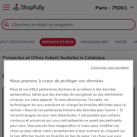
Paris - 75001
AR ET DÉSTOCKAGE
ENFANTS ET JEUX
MAGASINS BIO
MODE
J
Prospectus et Offres Aubert: feuilletez le Catalogue
Continuer sans accepter
Derniers catalogues Aubert
Nous prenons à coeur de protéger vos données
Nous et nos
1012
partenaires stockons et accédons à des données
personnelles, telles que des données de navigation ou des identifiants
uniques, sur votre appareil. Si vous sélectionnez J'accepte, les
technologies de suivi prendront en charge les finalités affichées dans la
section « Nous et nos partenaires traitons des données pour fournir ». Si
les technologies de suivi sont désactivées, il est possible que certains
contenus et annonces qui vous sont présentés ne soient pas pertinents
pour vous. Vous pouvez faire réapparaître ce menu pour modifier vos
choix ou pour retirer votre consentement à tout moment en cliquant sur
le lien Afficher toutes les finalités en bas de page. Les choix que vous