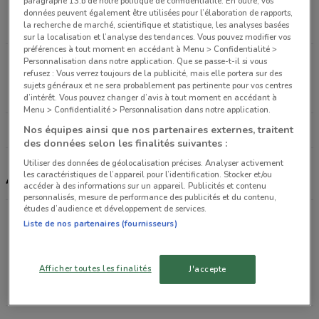
paragraphe 13.b de notre politique de confidentialité. En outre, vos
sur-seine
données peuvent également être utilisées pour l’élaboration de rapports,
la recherche de marché, scientifique et statistique, les analyses basées
5.4 km
OUVERT
sur la localisation et l’analyse des tendances. Vous pouvez modifier vos
préférences à tout moment en accédant à Menu > Confidentialité >
16 Avenue de la Porte des Lilas, A coté de la
Personnalisation dans notre application. Que se passe-t-il si vous
refusez : Vous verrez toujours de la publicité, mais elle portera sur des
Grande Récré Paris
sujets généraux et ne sera probablement pas pertinente pour vos centres
5.5 km
OUVERT
d’intérêt. Vous pouvez changer d’avis à tout moment en accédant à
Menu > Confidentialité > Personnalisation dans notre application.
Nos équipes ainsi que nos partenaires externes, traitent
Tous les magasins Aubert
des données selon les finalités suivantes :
Utiliser des données de géolocalisation précises. Analyser activement
les caractéristiques de l’appareil pour l’identification. Stocker et/ou
Aubert, promotions et magasins
accéder à des informations sur un appareil. Publicités et contenu
personnalisés, mesure de performance des publicités et du contenu,
études d’audience et développement de services.
Liste de nos partenaires (fournisseurs)
Promotions des catalogues et prospectus par ville
dans les environs
Afficher toutes les finalités
J'accepte
PARIS
VINCENNES