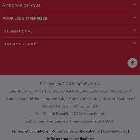
À PROPOS DE NOUS
Qui sommes nous?
POUR LES ENTREPRISES
News & Médias
Notre activité
INTERNATIONAL
Travailler avec nous
Contacts commerciaux et/ou marketing
Italie
CONTACTEZ-NOUS
Brésil
Signaler un point de vente
Mexique
Signaler un prospectus
Australie
Vous rencontrez un problème technique sur l’appli ou le site?
Nouvelle-Zélande
© Copyright 2026 Shopfully S.p.A.
Shopfully S.p.A. - Fiscal Code / Vat IT03156531208 REA: MI-2029270
A sole shareholder company subject to the direction and coordination of
MEDIA Central Holding GmbH
Via Giosuè Borsi 9 - 20143 Milan (Italy)
Subscribed and paid-up share capital: € 50.000,00
Termes et Conditions
Politique de confidentialité
Cookie Policy
Afficher toutes les finalités