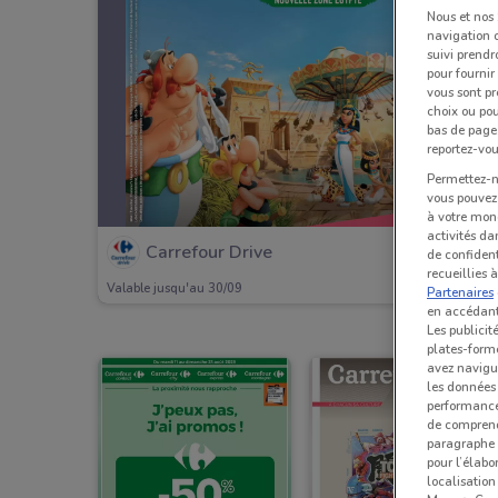
Nous et nos
navigation o
suivi prendr
pour fournir
vous sont pr
choix ou pou
bas de page.
reportez-vou
Permettez-no
vous pouvez 
à votre mond
activités da
Carrefour Drive
de confident
recueillies 
Valable jusqu'au 30/09
Partenaires
en accédant 
Les publicit
plates-forme
avez navigu
les données 
performances
de comprend
paragraphe 1
pour l’élabo
localisatio