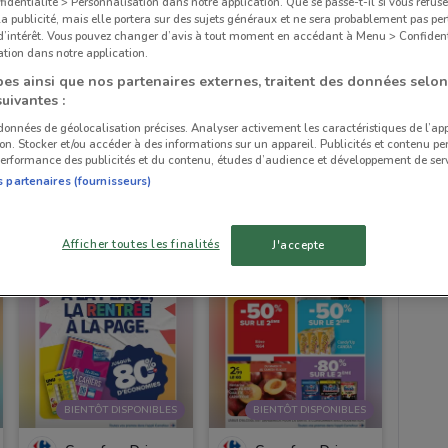
dentialité > Personnalisation dans notre application. Que se passe-t-il si vous refuse
la publicité, mais elle portera sur des sujets généraux et ne sera probablement pas per
 d’intérêt. Vous pouvez changer d’avis à tout moment en accédant à Menu > Confident
tion dans notre application.
es ainsi que nos partenaires externes, traitent des données selon
NOUVEAU
suivantes :
 données de géolocalisation précises. Analyser activement les caractéristiques de l’ap
Carrefour Drive
Carrefour Drive
tion. Stocker et/ou accéder à des informations sur un appareil. Publicités et contenu pe
erformance des publicités et du contenu, études d’audience et développement de serv
Valable jusqu'au 07/09
2.5 km
Valable jusqu'au 31/08
2.5 km
s partenaires (fournisseurs)
Afficher toutes les finalités
J'accepte
BIENTÔT DISPONIBLES
BIENTÔT DISPONIBLES