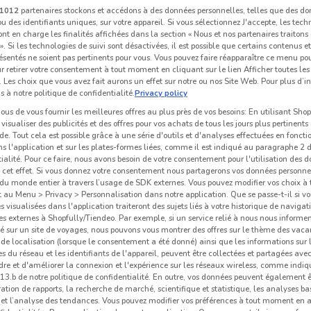
1012
partenaires stockons et accédons à des données personnelles, telles que des d
u des identifiants uniques, sur votre appareil. Si vous sélectionnez J'accepte, les tech
ont en charge les finalités affichées dans la section « Nous et nos partenaires traiton
 ». Si les technologies de suivi sont désactivées, il est possible que certains contenus 
ésentés ne soient pas pertinents pour vous. Vous pouvez faire réapparaître ce menu po
r retirer votre consentement à tout moment en cliquant sur le lien Afficher toutes les 
 Les choix que vous avez fait aurons un effet sur notre ou nos Site Web. Pour plus d’i
s à notre politique de confidentialité.
Privacy policy
us de vous fournir les meilleures offres au plus près de vos besoins: En utilisant Sho
visualiser des publicités et des offres pour vos achats de tous les jours plus pertinents
e. Tout cela est possible grâce à une série d'outils et d'analyses effectuées en foncti
ns l'application et sur les plates-formes liées, comme il est indiqué au paragraphe 2 d
ialité. Pour ce faire, nous avons besoin de votre consentement pour l'utilisation des 
à cet effet. Si vous donnez votre consentement nous partagerons vos données personne
276 m
du monde entier à travers l’usage de SDK externes. Vous pouvez modifier vos choix 
au Menu > Privacy > Personnalisation dans notre application. Que se passe-t-il si vo
és visualisées dans l'application traiteront des sujets liés à votre historique de navigat
Car
s externes à Shopfully/Tiendeo. Par exemple, si un service relié à nous nous informe
é sur un site de voyages, nous pouvons vous montrer des offres sur le thème des vaca
de localisation (lorsque le consentement a été donné) ainsi que les informations sur 
 du réseau et les identifiants de l'appareil, peuvent être collectées et partagées avec 
re et d'améliorer la connexion et l'expérience sur les réseaux wireless, comme indi
3.b de notre politique de confidentialité. En outre, vos données peuvent également êt
ration de rapports, la recherche de marché, scientifique et statistique, les analyses ba
n et l’analyse des tendances. Vous pouvez modifier vos préférences à tout moment en