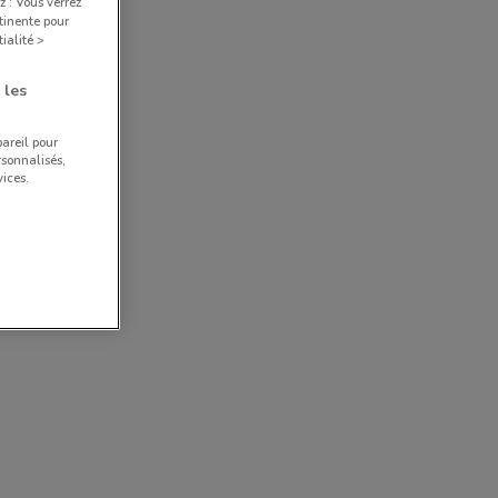
z : Vous verrez
tinente pour
ialité >
 les
pareil pour
rsonnalisés,
ices.