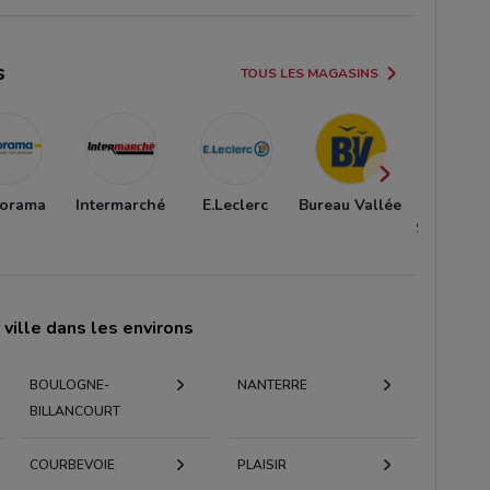
s
TOUS LES MAGASINS
torama
Intermarché
E.Leclerc
Bureau Vallée
Aucha
Supermar
ville dans les environs
BOULOGNE-
NANTERRE
BILLANCOURT
COURBEVOIE
PLAISIR