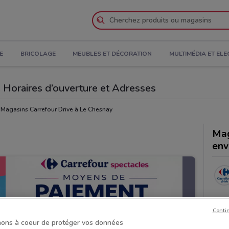
E
BRICOLAGE
MEUBLES ET DÉCORATION
MULTIMÉDIA ET EL
, Horaires d’ouverture et Adresses
Magasins Carrefour Drive à Le Chesnay
Mag
env
Conti
ons à coeur de protéger vos données