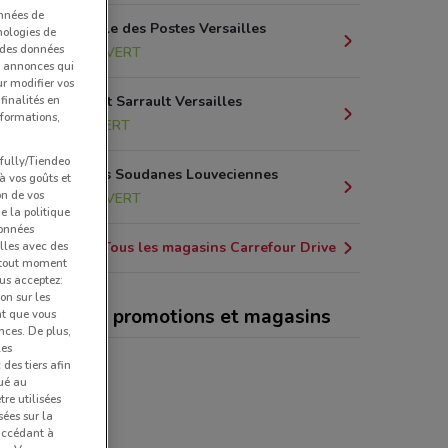
onnées de
rue de l'Ecole des Postes Versailles
nologies de
s des données
2.5 km
OUVERT
et annonces qui
ur modifier vos
finalités en
1 Rue Albert Sarrault Versailles
nformations,
3 km
OUVERT
pfully/Tiendeo
13 Allée des Soudanes Louveciennes
 à vos goûts et
on de vos
4.8 km
OUVERT
e la politique
données
lles avec des
Tous les magasins Carrefour Drive
à tout moment
us acceptez:
ion sur les
refour Drive, promotions et magasins
nt que vous
nces. De plus,
les
des tiers afin
qué au
re utilisées
sées sur la
 accédant à