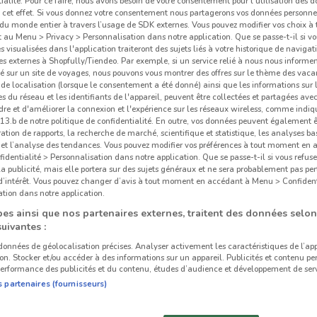
ialité. Pour ce faire, nous avons besoin de votre consentement pour l'utilisation des 
à cet effet. Si vous donnez votre consentement nous partagerons vos données personne
du monde entier à travers l’usage de SDK externes. Vous pouvez modifier vos choix 
au Menu > Privacy > Personnalisation dans notre application. Que se passe-t-il si vo
és visualisées dans l'application traiteront des sujets liés à votre historique de navigat
s externes à Shopfully/Tiendeo. Par exemple, si un service relié à nous nous informe
é sur un site de voyages, nous pouvons vous montrer des offres sur le thème des vaca
de localisation (lorsque le consentement a été donné) ainsi que les informations sur 
 du réseau et les identifiants de l'appareil, peuvent être collectées et partagées avec 
re et d'améliorer la connexion et l'expérience sur les réseaux wireless, comme indi
3.b de notre politique de confidentialité. En outre, vos données peuvent également êt
ration de rapports, la recherche de marché, scientifique et statistique, les analyses ba
n et l’analyse des tendances. Vous pouvez modifier vos préférences à tout moment en
dentialité > Personnalisation dans notre application. Que se passe-t-il si vous refuse
la publicité, mais elle portera sur des sujets généraux et ne sera probablement pas per
ville dans les environs
 d’intérêt. Vous pouvez changer d’avis à tout moment en accédant à Menu > Confident
tion dans notre application.
es ainsi que nos partenaires externes, traitent des données selon
BOULOGNE-
NANTERRE
suivantes :
BILLANCOURT
Cas
 données de géolocalisation précises. Analyser activement les caractéristiques de l’ap
tion. Stocker et/ou accéder à des informations sur un appareil. Publicités et contenu pe
erformance des publicités et du contenu, études d’audience et développement de serv
COURBEVOIE
PLAISIR
s partenaires (fournisseurs)
ARGENTEUIL
THIAIS