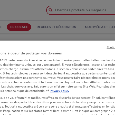
E
BRICOLAGE
MEUBLES ET DÉCORATION
MULTIMÉDIA ET EL
ires d’ouverture et Adresses
Conti
ons à coeur de protéger vos données
sins Castorama à Le Chesnay
1012
partenaires stockons et accédons à des données personnelles, telles que des d
u des identifiants uniques, sur votre appareil. Si vous sélectionnez J'accepte, les tech
ont en charge les finalités affichées dans la section « Nous et nos partenaires traiton
Mag
 ». Si les technologies de suivi sont désactivées, il est possible que certains contenus 
ésentés ne soient pas pertinents pour vous. Vous pouvez faire réapparaître ce menu po
r retirer votre consentement à tout moment en cliquant sur le lien Afficher toutes les 
 Les choix que vous avez fait aurons un effet sur notre ou nos Site Web. Pour plus d’i
s à notre politique de confidentialité.
Privacy policy
us de vous fournir les meilleures offres au plus près de vos besoins: En utilisant Sho
visualiser des publicités et des offres pour vos achats de tous les jours plus pertinents
e. Tout cela est possible grâce à une série d'outils et d'analyses effectuées en foncti
ns l'application et sur les plates-formes liées, comme il est indiqué au paragraphe 2 d