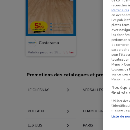
de confident
recueillies 
Partenaires
en accédant 
Les publicit
plates-forme
avez navigu
les données 
performances
Castorama
de comprend
paragraphe 1
Valable jusqu'au 18/08
8.5 km
pour l’élabo
localisatio
Menu > Confi
toujours de 
Promotions des catalogues et prospectus par 
vos centres
Personnalisa
Nos équip
LE CHESNAY
VERSAILLES
finalités 
Utiliser des
l’identifica
mesure de p
PUTEAUX
CHAMBOURCY
Liste de no
LES ULIS
PARIS