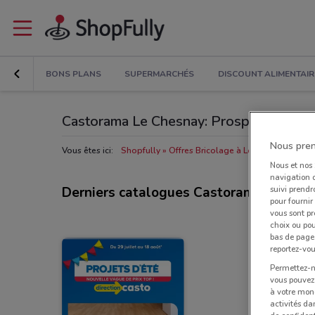
BONS PLANS
SUPERMARCHÉS
DISCOUNT ALIMENTAIR
Castorama Le Chesnay: Prospectus, Hora
Nous pren
Vous êtes ici:
Shopfully
Offres Bricolage à Le Chesnay
Maga
Nous et nos
navigation o
suivi prendr
Derniers catalogues Castorama
pour fournir
vous sont pr
choix ou pou
bas de page.
reportez-vou
Permettez-no
vous pouvez 
à votre mond
activités da