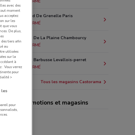
données
11.8 km
FERMÉ
lles avec des
à tout moment
11 Boulevard De Grenelle Paris
us acceptez:
ion sur les
12.2 km
FERMÉ
nt que vous
nces. De plus,
les
Les Vergers De La Plaine Chambourcy
des tiers afin
12.4 km
FERMÉ
qué au
re utilisées
sées sur la
4 Rue Henri Barbusse Levallois-perret
 accédant à
14.2 km
FERMÉ
z : Vous verrez
tinente pour
ialité >
Tous les magasins Castorama
 les
torama, promotions et magasins
pareil pour
rsonnalisés,
ices.