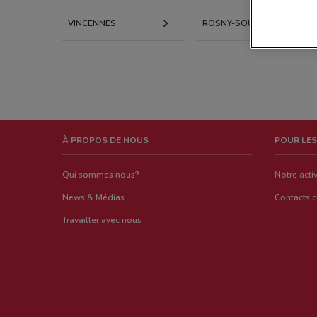
VINCENNES
ROSNY-SOUS-BOIS
À PROPOS DE NOUS
POUR LES
Qui sommes nous?
Notre activ
News & Médias
Contacts 
Travailler avec nous