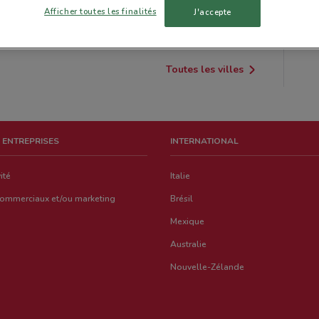
Afficher toutes les finalités
J'accepte
RAMBOUILLET
AULNAY-SOUS-BOIS
Toutes les villes
 ENTREPRISES
INTERNATIONAL
ité
Italie
commerciaux et/ou marketing
Brésil
Mexique
Australie
Nouvelle-Zélande