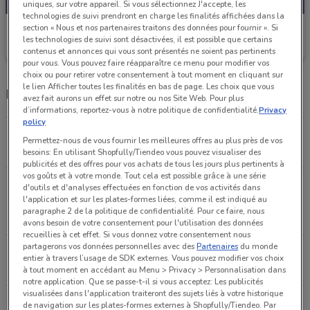
uniques, sur votre appareil. Si vous sélectionnez J'accepte, les
technologies de suivi prendront en charge les finalités affichées dans la
section « Nous et nos partenaires traitons des données pour fournir ». Si
Free
les technologies de suivi sont désactivées, il est possible que certains
Valable jusqu'au 31/08
1.5 km
contenus et annonces qui vous sont présentés ne soient pas pertinents
pour vous. Vous pouvez faire réapparaître ce menu pour modifier vos
choix ou pour retirer votre consentement à tout moment en cliquant sur
le lien Afficher toutes les finalités en bas de page. Les choix que vous
Magasins Free dans les environs
avez fait aurons un effet sur notre ou nos Site Web. Pour plus
d’informations, reportez-vous à notre politique de confidentialité.
Privacy
policy
2 Avenue Charles de Gaulle Le Chesnay
Permettez-nous de vous fournir les meilleures offres au plus près de vos
1.5 km
FERMÉ
besoins: En utilisant Shopfully/Tiendeo vous pouvez visualiser des
publicités et des offres pour vos achats de tous les jours plus pertinents à
vos goûts et à votre monde. Tout cela est possible grâce à une série
5, place Robert Schumann Montigny-le-
d'outils et d'analyses effectuées en fonction de vos activités dans
l'application et sur les plates-formes liées, comme il est indiqué au
bretonneux
paragraphe 2 de la politique de confidentialité. Pour ce faire, nous
7.6 km
FERMÉ
avons besoin de votre consentement pour l'utilisation des données
recueillies à cet effet. Si vous donnez votre consentement nous
partagerons vos données personnelles avec des
Partenaires
du monde
Avenue de L’Europe Vélizy-villacoublay
entier à travers l’usage de SDK externes. Vous pouvez modifier vos choix
7.8 km
FERMÉ
à tout moment en accédant au Menu > Privacy > Personnalisation dans
notre application. Que se passe-t-il si vous acceptez: Les publicités
visualisées dans l'application traiteront des sujets liés à votre historique
142 Boulevard Jean Jaures Boulogne-billancourt
de navigation sur les plates-formes externes à Shopfully/Tiendeo. Par