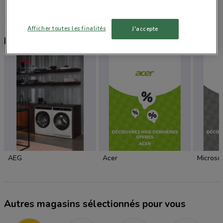
Afficher toutes les finalités
J'accepte
Nouveaux produits à essayer
AEG
Acer
Microso
Autres magasins sélectionnés pour vous