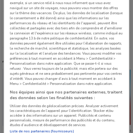
exemple, si un service relié à nous nous informent que vous avez
8.3 km
FERMÉ
navigué sur un site de voyages, nous pouvons vous montrer des offres
sur le thème des vacances. De plus, les données de localisation (lorsque
Parvis de la Defense Puteaux
le consentement a été donné) ainsi que les informations sur les
performances du réseau et les identifiants de l'appareil, peuvent être
11.2 km
FERMÉ
collectées et partagées avec des tiers afin de comprendre et d'améliorer
la connexion et l'expérience sur les réseaux wireless, comme indiqué au
paragraphe 13.b de notre politique de confidentialité. En outre, vos
Tous les magasins Free
données peuvent également être utilisées pour l’élaboration de rapports,
la recherche de marché, scientifique et statistique, les analyses basées
sur la localisation et l’analyse des tendances. Vous pouvez modifier vos
préférences à tout moment en accédant à Menu > Confidentialité >
Autres catalogues à proximité
Personnalisation dans notre application. Que se passe-t-il si vous
refusez : Vous verrez toujours de la publicité, mais elle portera sur des
sujets généraux et ne sera probablement pas pertinente pour vos centres
d’intérêt. Vous pouvez changer d’avis à tout moment en accédant à
Menu > Confidentialité > Personnalisation dans notre application.
Nos équipes ainsi que nos partenaires externes, traitent
des données selon les finalités suivantes :
Utiliser des données de géolocalisation précises. Analyser activement
les caractéristiques de l’appareil pour l’identification. Stocker et/ou
accéder à des informations sur un appareil. Publicités et contenu
personnalisés, mesure de performance des publicités et du contenu,
études d’audience et développement de services.
Bureau Vallée
AEG
Camara
Liste de nos partenaires (fournisseurs)