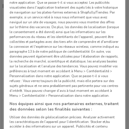
notre application. Que se passe-t-il si vous acceptez: Les publicités
Magasins Monoprix dans les environs
visualisées dans l'application traiteront des sujets liés à votre historique
de navigation sur les plates-formes externes à Shopfully/Tiendeo. Par
exemple, si un service relié à nous nous informent que vous avez
navigué sur un site de voyages, nous pouvons vous montrer des offres
Centre Commercial Parly 2 Le Chesnay
sur le thème des vacances. De plus, les données de localisation (lorsque
1.3 km
FERMÉ
le consentement a été donné) ainsi que les informations sur les
performances du réseau et les identifiants de l'appareil, peuvent être
collectées et partagées avec des tiers afin de comprendre et d'améliorer
5 rue Georges Clémenceau Versailles
la connexion et l'expérience sur les réseaux wireless, comme indiqué au
1.7 km
FERMÉ
paragraphe 13.b de notre politique de confidentialité. En outre, vos
données peuvent également être utilisées pour l’élaboration de rapports,
la recherche de marché, scientifique et statistique, les analyses basées
19 avenue Guibert La Celle-saint-cloud
sur la localisation et l’analyse des tendances. Vous pouvez modifier vos
préférences à tout moment en accédant à Menu > Confidentialité >
3 km
FERMÉ
Personnalisation dans notre application. Que se passe-t-il si vous
refusez : Vous verrez toujours de la publicité, mais elle portera sur des
30 Rue de la Ronce Ville D Avray
sujets généraux et ne sera probablement pas pertinente pour vos centres
d’intérêt. Vous pouvez changer d’avis à tout moment en accédant à
4.4 km
FERMÉ
Menu > Confidentialité > Personnalisation dans notre application.
Nos équipes ainsi que nos partenaires externes, traitent
1383 avenue Roger Salengro Chaville
des données selon les finalités suivantes :
4.4 km
FERMÉ
Utiliser des données de géolocalisation précises. Analyser activement
les caractéristiques de l’appareil pour l’identification. Stocker et/ou
accéder à des informations sur un appareil. Publicités et contenu
Tous les magasins Monoprix