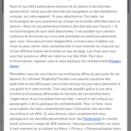
Nous et nos
1014
partenaires stockons et accédons à des données
personnelles, telles que des données de navigation ou des identifiants
uniques, sur votre appareil. Si vous sélectionnez J'accepte, les
Monoprix
technologies de suivi prendront en charge les finalités affichées dans la
section « Nous et nos partenaires traitons des données pour fournir ». Si
Valable jusqu'au 06/09
1.3 km
les technologies de suivi sont désactivées, il est possible que certains
contenus et annonces qui vous sont présentés ne soient pas pertinents
pour vous. Vous pouvez faire réapparaître ce menu pour modifier vos
choix ou pour retirer votre consentement à tout moment en cliquant sur
le lien Afficher toutes les finalités en bas de page. Les choix que vous
avez fait aurons un effet sur notre ou nos Site Web. Pour plus
d’informations, reportez-vous à notre politique de confidentialité.
Privacy
policy
Permettez-nous de vous fournir les meilleures offres au plus près de vos
besoins: En utilisant Shopfully/Tiendeo vous pouvez visualiser des
publicités et des offres pour vos achats de tous les jours plus pertinents à
vos goûts et à votre monde. Tout cela est possible grâce à une série
d'outils et d'analyses effectuées en fonction de vos activités dans
-1 JOUR
l'application et sur les plates-formes liées, comme il est indiqué au
paragraphe 2 de la politique de confidentialité. Pour ce faire, nous
avons besoin de votre consentement pour l'utilisation des données
Monoprix
recueillies à cet effet. Si vous donnez votre consentement nous
partagerons vos données personnelles avec des
Partenaires
du monde
Valable jusqu'à demain
1.3 km
entier à travers l’usage de SDK externes. Vous pouvez modifier vos choix
à tout moment en accédant au Menu > Privacy > Personnalisation dans