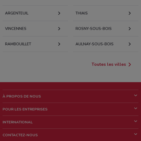
ARGENTEUIL
THIAIS
VINCENNES
ROSNY-SOUS-BOIS
RAMBOUILLET
AULNAY-SOUS-BOIS
Toutes les villes
À PROPOS DE NOUS
Qui sommes nous?
POUR LES ENTREPRISES
News & Médias
Notre activité
INTERNATIONAL
Travailler avec nous
Contacts commerciaux et/ou marketing
Italie
CONTACTEZ-NOUS