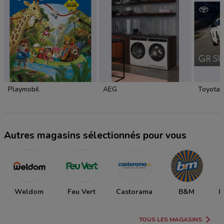
Playmobil
AEG
Toyota
Autres magasins sélectionnés pour vous
Weldom
Feu Vert
Castorama
B&M
I
TOUS LES MAGASINS