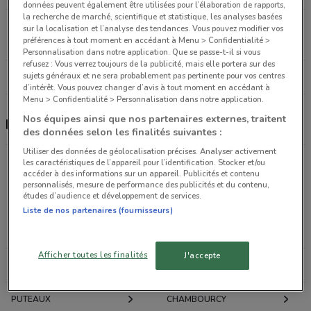
données peuvent également être utilisées pour l’élaboration de rapports,
la recherche de marché, scientifique et statistique, les analyses basées
11 rue de Satory Versailles
sur la localisation et l’analyse des tendances. Vous pouvez modifier vos
préférences à tout moment en accédant à Menu > Confidentialité >
2.1 km
OUVERT
Personnalisation dans notre application. Que se passe-t-il si vous
refusez : Vous verrez toujours de la publicité, mais elle portera sur des
Tous les magasins Picard
sujets généraux et ne sera probablement pas pertinente pour vos centres
d’intérêt. Vous pouvez changer d’avis à tout moment en accédant à
Menu > Confidentialité > Personnalisation dans notre application.
Nos équipes ainsi que nos partenaires externes, traitent
Picard, promotions et magasins
des données selon les finalités suivantes :
Utiliser des données de géolocalisation précises. Analyser activement
les caractéristiques de l’appareil pour l’identification. Stocker et/ou
accéder à des informations sur un appareil. Publicités et contenu
Promotions des catalogues et prospectus par ville
personnalisés, mesure de performance des publicités et du contenu,
dans les environs
études d’audience et développement de services.
Liste de nos partenaires (fournisseurs)
LE CHESNAY
VERSAILLES
Afficher toutes les finalités
J'accepte
BOULOGNE-BILLANCOURT
NANTERRE
PUTEAUX
CHAMBOURCY