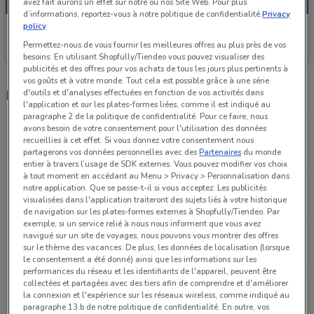
avez fait aurons un effet sur notre ou nos Site Web. Pour plus
d’informations, reportez-vous à notre politique de confidentialité.
Privacy
policy
Picard
Permettez-nous de vous fournir les meilleures offres au plus près de vos
Valable jusqu'au 13/09
293 m
besoins: En utilisant Shopfully/Tiendeo vous pouvez visualiser des
publicités et des offres pour vos achats de tous les jours plus pertinents à
vos goûts et à votre monde. Tout cela est possible grâce à une série
Magasins Picard dans les environs
d'outils et d'analyses effectuées en fonction de vos activités dans
l'application et sur les plates-formes liées, comme il est indiqué au
paragraphe 2 de la politique de confidentialité. Pour ce faire, nous
avons besoin de votre consentement pour l'utilisation des données
22 RUE DE VERSAILLES Le Chesnay Rocquencourt
recueillies à cet effet. Si vous donnez votre consentement nous
293 m
OUVERT
partagerons vos données personnelles avec des
Partenaires
du monde
entier à travers l’usage de SDK externes. Vous pouvez modifier vos choix
à tout moment en accédant au Menu > Privacy > Personnalisation dans
9 avenue Dutratre Le Chesnay
notre application. Que se passe-t-il si vous acceptez: Les publicités
visualisées dans l'application traiteront des sujets liés à votre historique
1.3 km
OUVERT
de navigation sur les plates-formes externes à Shopfully/Tiendeo. Par
exemple, si un service relié à nous nous informent que vous avez
navigué sur un site de voyages, nous pouvons vous montrer des offres
76 rue de la Paroisse Versailles
sur le thème des vacances. De plus, les données de localisation (lorsque
1.4 km
OUVERT
le consentement a été donné) ainsi que les informations sur les
performances du réseau et les identifiants de l'appareil, peuvent être
collectées et partagées avec des tiers afin de comprendre et d'améliorer
21 rue de Montreuil Versailles
la connexion et l'expérience sur les réseaux wireless, comme indiqué au
1.8 km
OUVERT
paragraphe 13.b de notre politique de confidentialité. En outre, vos