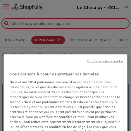
Le Chesnay - 78150
BONS PLANS
SUPERMARCHÉS
DISCOUNT ALIMENTAIRE
BRICO
Picard Le Chesnay: Prospectus, Horaires d’ouverture et Adresses
Continuer sans accepter
Derniers catalogues Picard
Nous prenons à coeur de protéger vos données
Nous et nos
1014
partenaires stockons et accédons à des données
personnelles, telles que des données de navigation ou des identifiants
uniques, sur votre appareil. Si vous sélectionnez J'accepte, les
technologies de suivi prendront en charge les finalités affichées dans la
section « Nous et nos partenaires traitons des données pour fournir ». Si
les technologies de suivi sont désactivées, il est possible que certains
contenus et annonces qui vous sont présentés ne soient pas pertinents
pour vous. Vous pouvez faire réapparaître ce menu pour modifier vos
choix ou pour retirer votre consentement à tout moment en cliquant sur
le lien Afficher toutes les finalités en bas de page. Les choix que vous