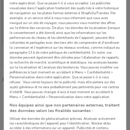
notre application. Que se passe-t-il si vous acceptez: Les publicités
visualisées dans l'application traiteront des sujets liés à votre historique
de navigation sur les plates-formes externes à Shopfully/Tiendeo. Par
exemple, si un service relié à nous nous informent que vous avez
navigué sur un site de voyages, nous pouvons vous montrer des offres
sur le thème des vacances. De plus, les données de localisation (lorsque
le consentement a été donné) ainsi que les informations sur les
performances du réseau et les identifiants de l'appareil, peuvent être
collectées et partagées avec des tiers afin de comprendre et d'améliorer
la connexion et l'expérience sur les réseaux wireless, comme indiqué au
Pulsat
paragraphe 13.b de notre politique de confidentialité. En outre, vos
données peuvent également être utilisées pour l’élaboration de rapports,
Valable jusqu'au 16/08
8.9 km
la recherche de marché, scientifique et statistique, les analyses basées
sur la localisation et l’analyse des tendances. Vous pouvez modifier vos
préférences à tout moment en accédant à Menu > Confidentialité >
Personnalisation dans notre application. Que se passe-t-il si vous
Magasins Pulsat dans les environs
refusez : Vous verrez toujours de la publicité, mais elle portera sur des
sujets généraux et ne sera probablement pas pertinente pour vos centres
d’intérêt. Vous pouvez changer d’avis à tout moment en accédant à
Avenue Pierre Grenier, 31 Boulogne-billancourt
Menu > Confidentialité > Personnalisation dans notre application.
8.9 km
FERMÉ
Nos équipes ainsi que nos partenaires externes, traitent
des données selon les finalités suivantes :
Rue du Docteur Foucault, 42 Nanterre
Utiliser des données de géolocalisation précises. Analyser activement
les caractéristiques de l’appareil pour l’identification. Stocker et/ou
9.5 km
FERMÉ
accéder à des informations sur un appareil. Publicités et contenu