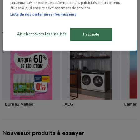
personnalisés, mesure de performance des publicités et du contenu,
études d’audience et développement de services.
Tous les magasins Pulsat
Liste de nos partenaires (fournisseurs)
Autres catalogues à proximité
Afficher toutes les finalités
J'accepte
Bureau Vallée
AEG
Camara
Nouveaux produits à essayer