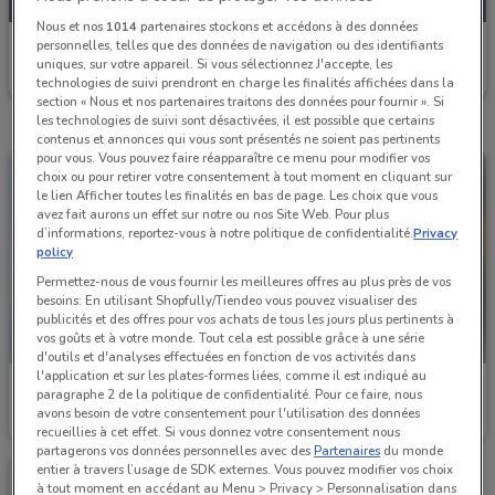
Nous et nos
1014
partenaires stockons et accédons à des données
Pulsat
personnelles, telles que des données de navigation ou des identifiants
uniques, sur votre appareil. Si vous sélectionnez J'accepte, les
Valable jusqu'au 29/09
8.9 km
technologies de suivi prendront en charge les finalités affichées dans la
section « Nous et nos partenaires traitons des données pour fournir ». Si
les technologies de suivi sont désactivées, il est possible que certains
contenus et annonces qui vous sont présentés ne soient pas pertinents
pour vous. Vous pouvez faire réapparaître ce menu pour modifier vos
choix ou pour retirer votre consentement à tout moment en cliquant sur
le lien Afficher toutes les finalités en bas de page. Les choix que vous
avez fait aurons un effet sur notre ou nos Site Web. Pour plus
d’informations, reportez-vous à notre politique de confidentialité.
Privacy
policy
Permettez-nous de vous fournir les meilleures offres au plus près de vos
besoins: En utilisant Shopfully/Tiendeo vous pouvez visualiser des
publicités et des offres pour vos achats de tous les jours plus pertinents à
vos goûts et à votre monde. Tout cela est possible grâce à une série
d'outils et d'analyses effectuées en fonction de vos activités dans
l'application et sur les plates-formes liées, comme il est indiqué au
Pulsat
Pulsat
paragraphe 2 de la politique de confidentialité. Pour ce faire, nous
avons besoin de votre consentement pour l'utilisation des données
Valable jusqu'au 17/08
8.9 km
Valable jusqu'au 30/06
8.9 km
recueillies à cet effet. Si vous donnez votre consentement nous
partagerons vos données personnelles avec des
Partenaires
du monde
entier à travers l’usage de SDK externes. Vous pouvez modifier vos choix
à tout moment en accédant au Menu > Privacy > Personnalisation dans