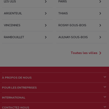
LES ULIS
PARIS
ARGENTEUIL
THIAIS
VINCENNES
ROSNY-SOUS-BOIS
RAMBOUILLET
AULNAY-SOUS-BOIS
Toutes les villes
À PROPOS DE NOUS
Qui sommes nous?
POUR LES ENTREPRISES
News & Médias
Notre activité
INTERNATIONAL
Travailler avec nous
Contacts commerciaux et/ou marketing
Italie
CONTACTEZ-NOUS