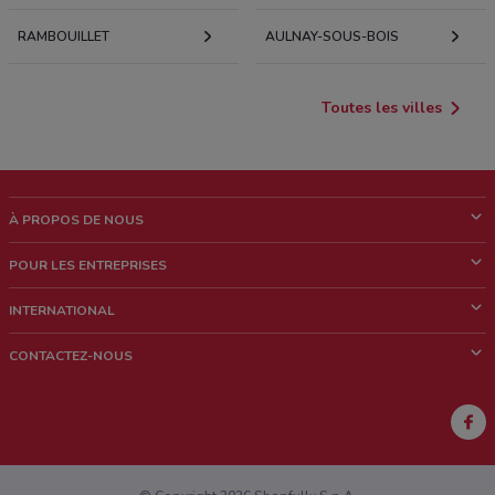
RAMBOUILLET
AULNAY-SOUS-BOIS
Toutes les villes
À PROPOS DE NOUS
Qui sommes nous?
POUR LES ENTREPRISES
News & Médias
Notre activité
INTERNATIONAL
Travailler avec nous
Contacts commerciaux et/ou marketing
Italie
CONTACTEZ-NOUS
Brésil
Signaler un point de vente
Mexique
Signaler un prospectus
Australie
Vous rencontrez un problème technique sur l’appli ou le site?
Nouvelle-Zélande