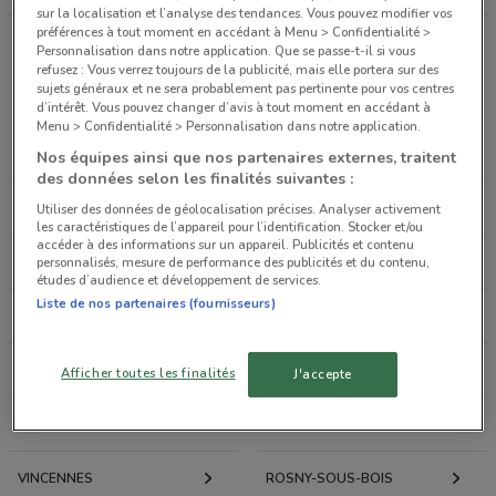
sur la localisation et l’analyse des tendances. Vous pouvez modifier vos
préférences à tout moment en accédant à Menu > Confidentialité >
Personnalisation dans notre application. Que se passe-t-il si vous
Promotions des catalogues et prospectus par ville
refusez : Vous verrez toujours de la publicité, mais elle portera sur des
sujets généraux et ne sera probablement pas pertinente pour vos centres
dans les environs
d’intérêt. Vous pouvez changer d’avis à tout moment en accédant à
Menu > Confidentialité > Personnalisation dans notre application.
LE CHESNAY
VERSAILLES
Nos équipes ainsi que nos partenaires externes, traitent
des données selon les finalités suivantes :
BOULOGNE-BILLANCOURT
NANTERRE
Utiliser des données de géolocalisation précises. Analyser activement
les caractéristiques de l’appareil pour l’identification. Stocker et/ou
accéder à des informations sur un appareil. Publicités et contenu
PUTEAUX
CHAMBOURCY
personnalisés, mesure de performance des publicités et du contenu,
études d’audience et développement de services.
Liste de nos partenaires (fournisseurs)
COURBEVOIE
PLAISIR
LES ULIS
PARIS
Afficher toutes les finalités
J'accepte
ARGENTEUIL
THIAIS
VINCENNES
ROSNY-SOUS-BOIS