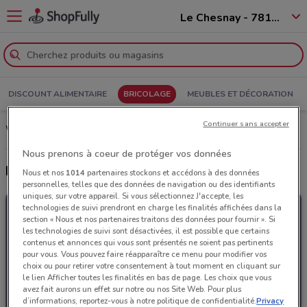
Le Chesnay - 78150
DISCOUNT ALIMENTAIRE
BRICOLAGE
MEUBLES ET DÉCORATION
Continuer sans accepter
Weldom Le Chesnay: Prospectus, Horaires d’ouverture et Adresses
Nous prenons à coeur de protéger vos données
Derniers catalogues Weldom
Nous et nos
1014
partenaires stockons et accédons à des données
personnelles, telles que des données de navigation ou des identifiants
uniques, sur votre appareil. Si vous sélectionnez J'accepte, les
technologies de suivi prendront en charge les finalités affichées dans la
section « Nous et nos partenaires traitons des données pour fournir ». Si
les technologies de suivi sont désactivées, il est possible que certains
contenus et annonces qui vous sont présentés ne soient pas pertinents
pour vous. Vous pouvez faire réapparaître ce menu pour modifier vos
choix ou pour retirer votre consentement à tout moment en cliquant sur
le lien Afficher toutes les finalités en bas de page. Les choix que vous
avez fait aurons un effet sur notre ou nos Site Web. Pour plus
d’informations, reportez-vous à notre politique de confidentialité.
Privacy