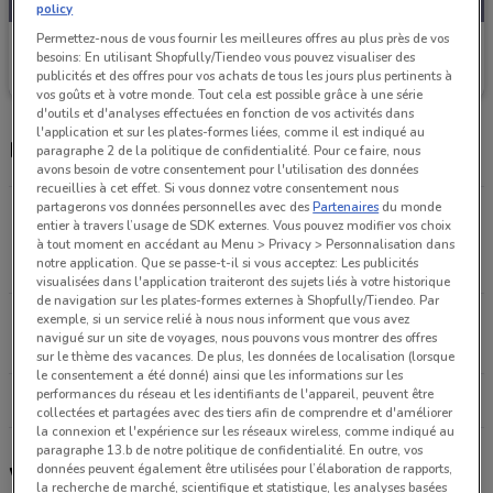
policy
Permettez-nous de vous fournir les meilleures offres au plus près de vos
Weldom
besoins: En utilisant Shopfully/Tiendeo vous pouvez visualiser des
publicités et des offres pour vos achats de tous les jours plus pertinents à
Valable jusqu'au 18/08
10.9 km
vos goûts et à votre monde. Tout cela est possible grâce à une série
d'outils et d'analyses effectuées en fonction de vos activités dans
l'application et sur les plates-formes liées, comme il est indiqué au
Magasins Weldom dans les environs
paragraphe 2 de la politique de confidentialité. Pour ce faire, nous
avons besoin de votre consentement pour l'utilisation des données
recueillies à cet effet. Si vous donnez votre consentement nous
partagerons vos données personnelles avec des
Partenaires
du monde
11 Avenue du Maréchal Juin Centre Commercial les
entier à travers l’usage de SDK externes. Vous pouvez modifier vos choix
Catelaines Carrières-sur-seine
à tout moment en accédant au Menu > Privacy > Personnalisation dans
notre application. Que se passe-t-il si vous acceptez: Les publicités
10.9 km
OUVERT
visualisées dans l'application traiteront des sujets liés à votre historique
de navigation sur les plates-formes externes à Shopfully/Tiendeo. Par
55 Rue de Meaux Paris
exemple, si un service relié à nous nous informent que vous avez
navigué sur un site de voyages, nous pouvons vous montrer des offres
19.1 km
FERMÉ
sur le thème des vacances. De plus, les données de localisation (lorsque
le consentement a été donné) ainsi que les informations sur les
performances du réseau et les identifiants de l'appareil, peuvent être
Tous les magasins Weldom
collectées et partagées avec des tiers afin de comprendre et d'améliorer
la connexion et l'expérience sur les réseaux wireless, comme indiqué au
paragraphe 13.b de notre politique de confidentialité. En outre, vos
données peuvent également être utilisées pour l’élaboration de rapports,
Weldom, promotions et magasins
la recherche de marché, scientifique et statistique, les analyses basées