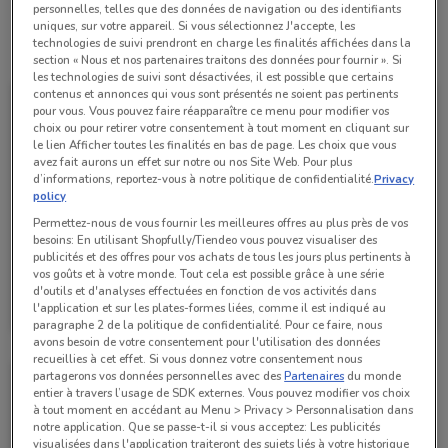
personnelles, telles que des données de navigation ou des identifiants
uniques, sur votre appareil. Si vous sélectionnez J'accepte, les
technologies de suivi prendront en charge les finalités affichées dans la
Toutes les offres de ce magasin
section « Nous et nos partenaires traitons des données pour fournir ». Si
les technologies de suivi sont désactivées, il est possible que certains
contenus et annonces qui vous sont présentés ne soient pas pertinents
pour vous. Vous pouvez faire réapparaître ce menu pour modifier vos
choix ou pour retirer votre consentement à tout moment en cliquant sur
le lien Afficher toutes les finalités en bas de page. Les choix que vous
avez fait aurons un effet sur notre ou nos Site Web. Pour plus
d’informations, reportez-vous à notre politique de confidentialité.
Privacy
policy
Permettez-nous de vous fournir les meilleures offres au plus près de vos
besoins: En utilisant Shopfully/Tiendeo vous pouvez visualiser des
publicités et des offres pour vos achats de tous les jours plus pertinents à
vos goûts et à votre monde. Tout cela est possible grâce à une série
Auchan Supermarché
d'outils et d'analyses effectuées en fonction de vos activités dans
l'application et sur les plates-formes liées, comme il est indiqué au
Valable jusqu'à demain
2.8 km
paragraphe 2 de la politique de confidentialité. Pour ce faire, nous
avons besoin de votre consentement pour l'utilisation des données
recueillies à cet effet. Si vous donnez votre consentement nous
partagerons vos données personnelles avec des
Partenaires
du monde
entier à travers l’usage de SDK externes. Vous pouvez modifier vos choix
à tout moment en accédant au Menu > Privacy > Personnalisation dans
notre application. Que se passe-t-il si vous acceptez: Les publicités
visualisées dans l'application traiteront des sujets liés à votre historique