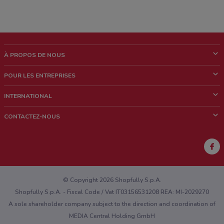
À PROPOS DE NOUS
Qui sommes nous?
POUR LES ENTREPRISES
News & Médias
Notre activité
INTERNATIONAL
Travailler avec nous
Contacts commerciaux et/ou marketing
Italie
CONTACTEZ-NOUS
Brésil
Signaler un point de vente
Mexique
Signaler un prospectus
Australie
Vous rencontrez un problème technique sur l’appli ou le site?
Nouvelle-Zélande
© Copyright 2026 Shopfully S.p.A.
Shopfully S.p.A. - Fiscal Code / Vat IT03156531208 REA: MI-2029270
A sole shareholder company subject to the direction and coordination of
MEDIA Central Holding GmbH