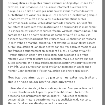
de navigation sur les plates-formes externes à Shopfully/Tiendeo. Par
exemple, si un service relié à nous nous informent que vous avez
navigué sur un site de voyages, nous pouvons vous montrer des offres
sur le thème des vacances. De plus, les données de localisation (lorsque
le consentement a été donné) ainsi que les informations sur les
-1 JOUR
performances du réseau et les identifiants de l'appareil, peuvent être
collectées et partagées avec des tiers afin de comprendre et d'améliorer
Auchan Supermarché
la connexion et l'expérience sur les réseaux wireless, comme indiqué au
paragraphe 13.b de notre politique de confidentialité. En outre, vos
Valable jusqu'à demain
2.8 km
données peuvent également être utilisées pour l’élaboration de rapports,
la recherche de marché, scientifique et statistique, les analyses basées
sur la localisation et l’analyse des tendances. Vous pouvez modifier vos
Magasins Auchan Supermarché dans les environs
préférences à tout moment en accédant à Menu > Confidentialité >
Personnalisation dans notre application. Que se passe-t-il si vous
refusez : Vous verrez toujours de la publicité, mais elle portera sur des
sujets généraux et ne sera probablement pas pertinente pour vos centres
53/55 Avenue Du Maine Paris
d’intérêt. Vous pouvez changer d’avis à tout moment en accédant à
2.6 km
OUVERT
Menu > Confidentialité > Personnalisation dans notre application.
Nos équipes ainsi que nos partenaires externes, traitent
des données selon les finalités suivantes :
30 BOULEVARD VAUGIRARD Paris 15e
Arrondissement
Utiliser des données de géolocalisation précises. Analyser activement
les caractéristiques de l’appareil pour l’identification. Stocker et/ou
2.7 km
OUVERT
accéder à des informations sur un appareil. Publicités et contenu
personnalisés, mesure de performance des publicités et du contenu,
études d’audience et développement de services.
7/9 Boulevard Des Batignolles Paris