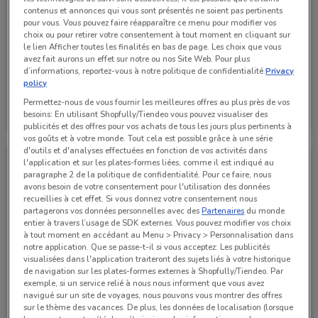
contenus et annonces qui vous sont présentés ne soient pas pertinents
pour vous. Vous pouvez faire réapparaître ce menu pour modifier vos
choix ou pour retirer votre consentement à tout moment en cliquant sur
le lien Afficher toutes les finalités en bas de page. Les choix que vous
avez fait aurons un effet sur notre ou nos Site Web. Pour plus
d’informations, reportez-vous à notre politique de confidentialité.
Privacy
policy
BMW
BMW
Permettez-nous de vous fournir les meilleures offres au plus près de vos
besoins: En utilisant Shopfully/Tiendeo vous pouvez visualiser des
Valable jusqu'au 05/11
757 m
Valable jusqu'au 05/11
757 m
publicités et des offres pour vos achats de tous les jours plus pertinents à
vos goûts et à votre monde. Tout cela est possible grâce à une série
d'outils et d'analyses effectuées en fonction de vos activités dans
l'application et sur les plates-formes liées, comme il est indiqué au
paragraphe 2 de la politique de confidentialité. Pour ce faire, nous
avons besoin de votre consentement pour l'utilisation des données
recueillies à cet effet. Si vous donnez votre consentement nous
partagerons vos données personnelles avec des
Partenaires
du monde
entier à travers l’usage de SDK externes. Vous pouvez modifier vos choix
à tout moment en accédant au Menu > Privacy > Personnalisation dans
notre application. Que se passe-t-il si vous acceptez: Les publicités
visualisées dans l'application traiteront des sujets liés à votre historique
de navigation sur les plates-formes externes à Shopfully/Tiendeo. Par
exemple, si un service relié à nous nous informent que vous avez
BMW
BMW
navigué sur un site de voyages, nous pouvons vous montrer des offres
sur le thème des vacances. De plus, les données de localisation (lorsque