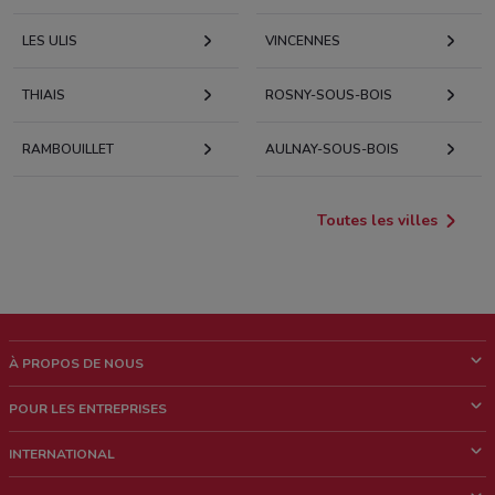
LES ULIS
VINCENNES
THIAIS
ROSNY-SOUS-BOIS
RAMBOUILLET
AULNAY-SOUS-BOIS
Toutes les villes
À PROPOS DE NOUS
Qui sommes nous?
POUR LES ENTREPRISES
News & Médias
Notre activité
INTERNATIONAL
Travailler avec nous
Contacts commerciaux et/ou marketing
Italie