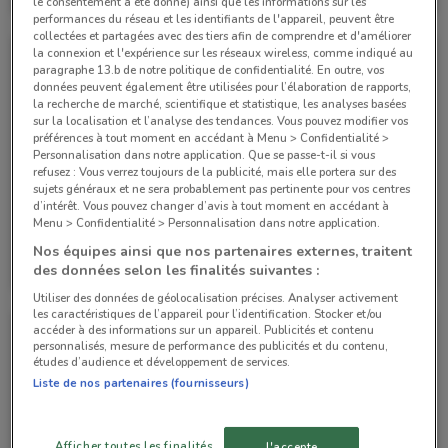
le consentement a été donné) ainsi que les informations sur les
Valable jusqu'au 05/11
757 m
Valable jusqu'au 05/11
757 m
performances du réseau et les identifiants de l'appareil, peuvent être
collectées et partagées avec des tiers afin de comprendre et d'améliorer
la connexion et l'expérience sur les réseaux wireless, comme indiqué au
paragraphe 13.b de notre politique de confidentialité. En outre, vos
données peuvent également être utilisées pour l’élaboration de rapports,
la recherche de marché, scientifique et statistique, les analyses basées
sur la localisation et l’analyse des tendances. Vous pouvez modifier vos
préférences à tout moment en accédant à Menu > Confidentialité >
Personnalisation dans notre application. Que se passe-t-il si vous
refusez : Vous verrez toujours de la publicité, mais elle portera sur des
sujets généraux et ne sera probablement pas pertinente pour vos centres
d’intérêt. Vous pouvez changer d’avis à tout moment en accédant à
Menu > Confidentialité > Personnalisation dans notre application.
BMW
BMW
Nos équipes ainsi que nos partenaires externes, traitent
des données selon les finalités suivantes :
Valable jusqu'au 05/11
757 m
Valable jusqu'au 05/11
757 m
Utiliser des données de géolocalisation précises. Analyser activement
les caractéristiques de l’appareil pour l’identification. Stocker et/ou
accéder à des informations sur un appareil. Publicités et contenu
personnalisés, mesure de performance des publicités et du contenu,
études d’audience et développement de services.
Liste de nos partenaires (fournisseurs)
Afficher toutes les finalités
J'accepte