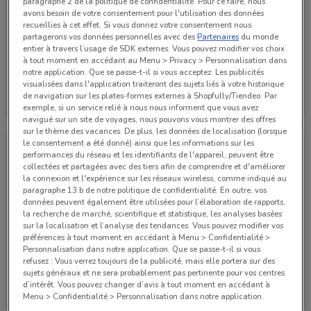
paragraphe 2 de la politique de confidentialité. Pour ce faire, nous
avons besoin de votre consentement pour l'utilisation des données
recueillies à cet effet. Si vous donnez votre consentement nous
partagerons vos données personnelles avec des
Partenaires
du monde
entier à travers l’usage de SDK externes. Vous pouvez modifier vos choix
à tout moment en accédant au Menu > Privacy > Personnalisation dans
notre application. Que se passe-t-il si vous acceptez: Les publicités
visualisées dans l'application traiteront des sujets liés à votre historique
Boulanger
Boulanger
de navigation sur les plates-formes externes à Shopfully/Tiendeo. Par
exemple, si un service relié à nous nous informent que vous avez
Valable jusqu'au 17/08
1 km
Valable jusqu'au 20/08
1 km
navigué sur un site de voyages, nous pouvons vous montrer des offres
sur le thème des vacances. De plus, les données de localisation (lorsque
le consentement a été donné) ainsi que les informations sur les
performances du réseau et les identifiants de l'appareil, peuvent être
collectées et partagées avec des tiers afin de comprendre et d'améliorer
la connexion et l'expérience sur les réseaux wireless, comme indiqué au
paragraphe 13.b de notre politique de confidentialité. En outre, vos
données peuvent également être utilisées pour l’élaboration de rapports,
la recherche de marché, scientifique et statistique, les analyses basées
sur la localisation et l’analyse des tendances. Vous pouvez modifier vos
préférences à tout moment en accédant à Menu > Confidentialité >
Personnalisation dans notre application. Que se passe-t-il si vous
-3 JOURS
-3 JOURS
refusez : Vous verrez toujours de la publicité, mais elle portera sur des
sujets généraux et ne sera probablement pas pertinente pour vos centres
Boulanger
Boulanger
d’intérêt. Vous pouvez changer d’avis à tout moment en accédant à
Menu > Confidentialité > Personnalisation dans notre application.
Valable jusqu'à mardi
1 km
Valable jusqu'à mardi
1 km