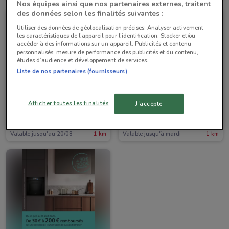
Nos équipes ainsi que nos partenaires externes, traitent
des données selon les finalités suivantes :
Utiliser des données de géolocalisation précises. Analyser activement
les caractéristiques de l’appareil pour l’identification. Stocker et/ou
accéder à des informations sur un appareil. Publicités et contenu
personnalisés, mesure de performance des publicités et du contenu,
études d’audience et développement de services.
Liste de nos partenaires (fournisseurs)
-3 JOURS
Afficher toutes les finalités
J'accepte
Boulanger
Boulanger
Valable jusqu'au 20/08
1 km
Valable jusqu'à mardi
1 km