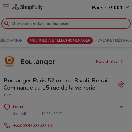
Paris - 75001
 DÉCORATION
MULTIMÉDIA ET ELECTROMÉNAGER
BAZAR ET DÉSTOC
Boulanger
Plus d’infos
Boulanger Paris 52 rue de Rivoli, Retrait
Commande au 15 rue de la verrerie
1 km
Fermé
Lundi
Mardi
Mercredi
Jeudi
Vendredi
10:00 / 20:00
10:00 / 20:00
10:00 / 20:00
10:00 / 20:00
10:00 / 20:00
Samedi
10:00 / 20:00
Dimanche
11:00 / 19:00
+33 800 30 30 11