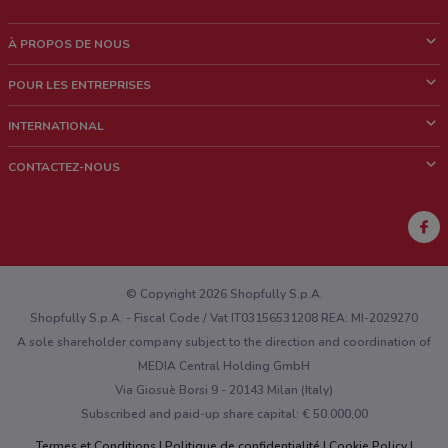
À PROPOS DE NOUS
Qui sommes nous?
POUR LES ENTREPRISES
News & Médias
Notre activité
INTERNATIONAL
Travailler avec nous
Contacts commerciaux et/ou marketing
Italie
CONTACTEZ-NOUS
Brésil
Signaler un point de vente
Mexique
Signaler un prospectus
Australie
Vous rencontrez un problème technique sur l’appli ou le site?
Nouvelle-Zélande
© Copyright 2026 Shopfully S.p.A.
Shopfully S.p.A. - Fiscal Code / Vat IT03156531208 REA: MI-2029270
A sole shareholder company subject to the direction and coordination of
MEDIA Central Holding GmbH
Via Giosuè Borsi 9 - 20143 Milan (Italy)
Subscribed and paid-up share capital: € 50.000,00
Termes et Conditions
Politique de confidentialité
Cookie Policy