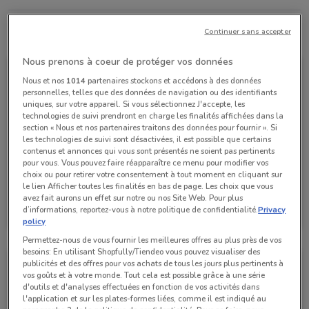
Continuer sans accepter
Toutes les offres de ce magasin
Nous prenons à coeur de protéger vos données
Nous et nos
1014
partenaires stockons et accédons à des données
personnelles, telles que des données de navigation ou des identifiants
uniques, sur votre appareil. Si vous sélectionnez J'accepte, les
technologies de suivi prendront en charge les finalités affichées dans la
section « Nous et nos partenaires traitons des données pour fournir ». Si
les technologies de suivi sont désactivées, il est possible que certains
contenus et annonces qui vous sont présentés ne soient pas pertinents
pour vous. Vous pouvez faire réapparaître ce menu pour modifier vos
choix ou pour retirer votre consentement à tout moment en cliquant sur
le lien Afficher toutes les finalités en bas de page. Les choix que vous
Boulanger
avez fait aurons un effet sur notre ou nos Site Web. Pour plus
d’informations, reportez-vous à notre politique de confidentialité.
Privacy
Valable jusqu'au 29/09
1 km
policy
Permettez-nous de vous fournir les meilleures offres au plus près de vos
besoins: En utilisant Shopfully/Tiendeo vous pouvez visualiser des
publicités et des offres pour vos achats de tous les jours plus pertinents à
vos goûts et à votre monde. Tout cela est possible grâce à une série
d'outils et d'analyses effectuées en fonction de vos activités dans
l'application et sur les plates-formes liées, comme il est indiqué au