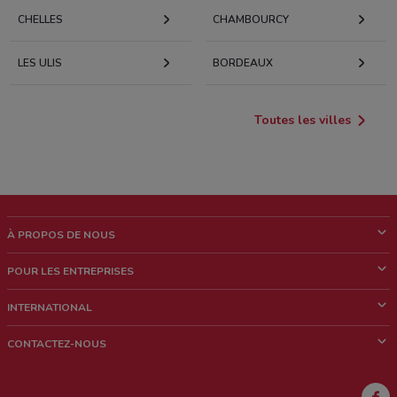
CHELLES
CHAMBOURCY
LES ULIS
BORDEAUX
Toutes les villes
À PROPOS DE NOUS
Qui sommes nous?
POUR LES ENTREPRISES
News & Médias
Notre activité
INTERNATIONAL
Travailler avec nous
Contacts commerciaux et/ou marketing
Italie
CONTACTEZ-NOUS
Brésil
Signaler un point de vente
Mexique