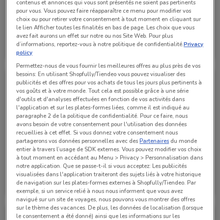
contenus et annonces qui vous sont présentés ne soient pas pertinents
pour vous. Vous pouvez faire réapparaître ce menu pour modifier vos
choix ou pour retirer votre consentement à tout moment en cliquant sur
le lien Afficher toutes les finalités en bas de page. Les choix que vous
avez fait aurons un effet sur notre ou nos Site Web. Pour plus
Kuoni
Kuoni
d’informations, reportez-vous à notre politique de confidentialité.
Privacy
policy
Valable jusqu'au 30/06
1 km
Valable jusqu'au 31/12
1 km
Permettez-nous de vous fournir les meilleures offres au plus près de vos
besoins: En utilisant Shopfully/Tiendeo vous pouvez visualiser des
publicités et des offres pour vos achats de tous les jours plus pertinents à
vos goûts et à votre monde. Tout cela est possible grâce à une série
d'outils et d'analyses effectuées en fonction de vos activités dans
l'application et sur les plates-formes liées, comme il est indiqué au
paragraphe 2 de la politique de confidentialité. Pour ce faire, nous
avons besoin de votre consentement pour l'utilisation des données
recueillies à cet effet. Si vous donnez votre consentement nous
partagerons vos données personnelles avec des
Partenaires
du monde
entier à travers l’usage de SDK externes. Vous pouvez modifier vos choix
à tout moment en accédant au Menu > Privacy > Personnalisation dans
notre application. Que se passe-t-il si vous acceptez: Les publicités
Kuoni
Kuoni
visualisées dans l'application traiteront des sujets liés à votre historique
de navigation sur les plates-formes externes à Shopfully/Tiendeo. Par
Valable jusqu'au 31/12
1 km
Valable jusqu'au 31/12
1 km
exemple, si un service relié à nous nous informent que vous avez
navigué sur un site de voyages, nous pouvons vous montrer des offres
sur le thème des vacances. De plus, les données de localisation (lorsque
le consentement a été donné) ainsi que les informations sur les