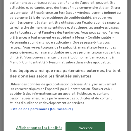
performances du réseau et les identifiants de l'appareil, peuvent être
collectées et partagées avec des tiers afin de comprendre et d'améliorer
la connexion et l'expérience sur les réseaux wireless, comme indiqué au
paragraphe 13.b de notre politique de confidentialité. En outre, vos
données peuvent également être utilisées pour l’élaboration de rapports,
la recherche de marché, scientifique et statistique, les analyses basées
sur la localisation et l’analyse des tendances. Vous pouvez modifier vos
préférences à tout moment en accédant à Menu > Confidentialité >
Personnalisation dans notre application. Que se passe-t-il si vous
refusez : Vous verrez toujours de la publicité, mais elle portera sur des
sujets généraux et ne sera probablement pas pertinente pour vos centres
Kuoni
Kuoni
d’intérêt. Vous pouvez changer d’avis à tout moment en accédant à
Menu > Confidentialité > Personnalisation dans notre application.
Valable jusqu'au 08/05
1 km
Valable jusqu'au 31/12
1 km
Nos équipes ainsi que nos partenaires externes, traitent
des données selon les finalités suivantes :
Utiliser des données de géolocalisation précises. Analyser activement
les caractéristiques de l’appareil pour l’identification. Stocker et/ou
accéder à des informations sur un appareil. Publicités et contenu
personnalisés, mesure de performance des publicités et du contenu,
études d’audience et développement de services.
Liste de nos partenaires (fournisseurs)
Afficher toutes les finalités
J'accepte