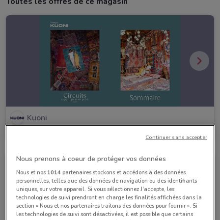
Toutes les offres de ce magasin
Kuoni
Valable jusqu'au 31/12
1 km
Continuer sans accepter
Nous prenons à coeur de protéger vos données
Nous et nos
1014
partenaires stockons et accédons à des données
personnelles, telles que des données de navigation ou des identifiants
uniques, sur votre appareil. Si vous sélectionnez J'accepte, les
technologies de suivi prendront en charge les finalités affichées dans la
section « Nous et nos partenaires traitons des données pour fournir ». Si
les technologies de suivi sont désactivées, il est possible que certains