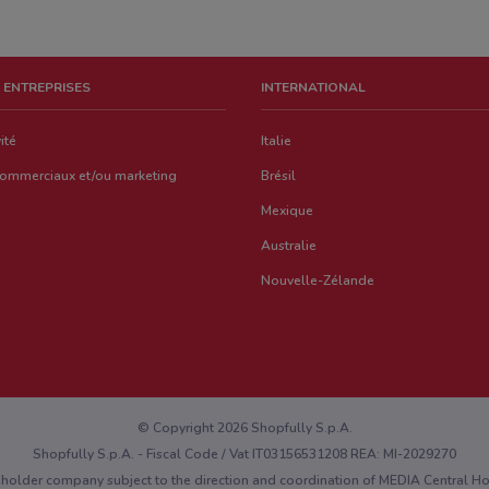
 ENTREPRISES
INTERNATIONAL
ité
Italie
commerciaux et/ou marketing
Brésil
Mexique
Australie
Nouvelle-Zélande
© Copyright 2026 Shopfully S.p.A.
Shopfully S.p.A. - Fiscal Code / Vat IT03156531208 REA: MI-2029270
eholder company subject to the direction and coordination of MEDIA Central 