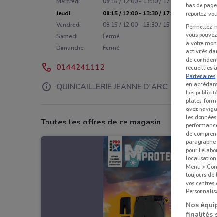
Mercredi
08:15 / 12:00 - 13:30 / 17:45
bas de page.
Jeudi
08:15 / 12:00 - 13:30 / 17:45
reportez-vou
Vendredi
08:15 / 12:00 - 13:30 / 15:45
Permettez-no
vous pouvez 
Samedi
Fermé
à votre mond
Dimanche
Fermé
activités da
de confident
0144241112
recueillies 
Partenaires
en accédant 
QUINCAILLERIE JEANNE D'ARC
Les publicit
plates-forme
avez navigu
les données 
Toutes les offres de ce magasin
performances
de comprend
paragraphe 1
pour l’élabo
localisatio
Menu > Confi
toujours de 
vos centres
Personnalisa
Nos équip
finalités 