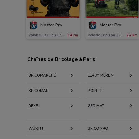
Master Pro
Master Pro
Valable jusqu'au 17/10
2.4 km
Valable jusqu'au 26/09
2.4 km
Chaînes de Bricolage à Paris
BRICOMARCHÉ
LEROY MERLIN
BRICOMAN
POINT P
REXEL
GEDIMAT
WÜRTH
BRICO PRO