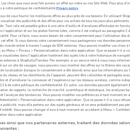
 Les choix que vous avez fait aurons un effet sur notre ou nos Site Web. Pour plus d’i
s à notre politique de confidentialité.
Privacy policy
us de vous fournir les meilleures offres au plus près de vos besoins: En utilisant Sho
visualiser des publicités et des offres pour vos achats de tous les jours plus pertinents
e. Tout cela est possible grâce à une série d'outils et d'analyses effectuées en foncti
ns l'application et sur les plates-formes liées, comme il est indiqué au paragraphe 2 d
ialité. Pour ce faire, nous avons besoin de votre consentement pour l'utilisation des 
à cet effet. Si vous donnez votre consentement nous partagerons vos données personne
du monde entier à travers l’usage de SDK externes. Vous pouvez modifier vos choix 
au Menu > Privacy > Personnalisation dans notre application. Que se passe-t-il si vo
és visualisées dans l'application traiteront des sujets liés à votre historique de navigat
s externes à Shopfully/Tiendeo. Par exemple, si un service relié à nous nous informe
é sur un site de voyages, nous pouvons vous montrer des offres sur le thème des vaca
de localisation (lorsque le consentement a été donné) ainsi que les informations sur 
 du réseau et les identifiants de l'appareil, peuvent être collectées et partagées avec 
re et d'améliorer la connexion et l'expérience sur les réseaux wireless, comme indi
3.b de notre politique de confidentialité. En outre, vos données peuvent également êt
ration de rapports, la recherche de marché, scientifique et statistique, les analyses ba
n et l’analyse des tendances. Vous pouvez modifier vos préférences à tout moment en
dentialité > Personnalisation dans notre application. Que se passe-t-il si vous refuse
la publicité, mais elle portera sur des sujets généraux et ne sera probablement pas per
 d’intérêt. Vous pouvez changer d’avis à tout moment en accédant à Menu > Confident
tion dans notre application.
es ainsi que nos partenaires externes, traitent des données selon
suivantes :