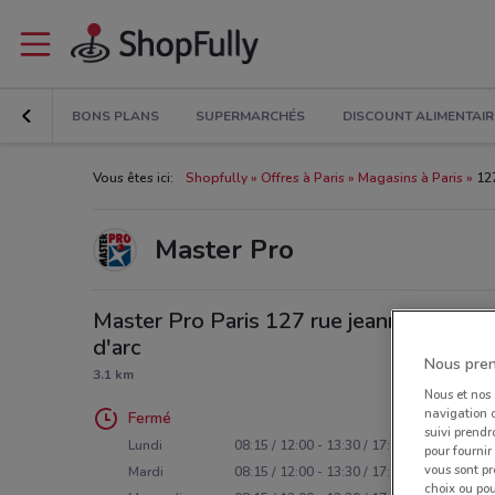
BONS PLANS
SUPERMARCHÉS
DISCOUNT ALIMENTAIR
Vous êtes ici:
Shopfully
Offres à Paris
Magasins à Paris
12
Master Pro
Master Pro Paris 127 rue jeanne
d'arc
Nous pren
3.1 km
Nous et nos
navigation o
Fermé
suivi prendr
Lundi
08:15 / 12:00 - 13:30 / 17:45
pour fournir
vous sont pr
Mardi
08:15 / 12:00 - 13:30 / 17:45
choix ou pou