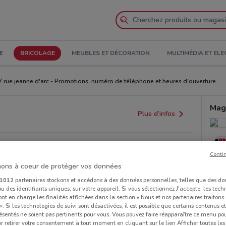
E
BRICOLAGE
MEUBLES ET DÉCORATION
MULTIMÉDIA ET EL
7 rue jeanne d'arc - Promotions, numéro de téléphone et heures d'ouverture
Mag
Plus d’infos
Conti
ons à coeur de protéger vos données
1012
partenaires stockons et accédons à des données personnelles, telles que des d
u des identifiants uniques, sur votre appareil. Si vous sélectionnez J'accepte, les tech
ont en charge les finalités affichées dans la section « Nous et nos partenaires traiton
 ». Si les technologies de suivi sont désactivées, il est possible que certains contenus 
ésentés ne soient pas pertinents pour vous. Vous pouvez faire réapparaître ce menu po
r retirer votre consentement à tout moment en cliquant sur le lien Afficher toutes les 