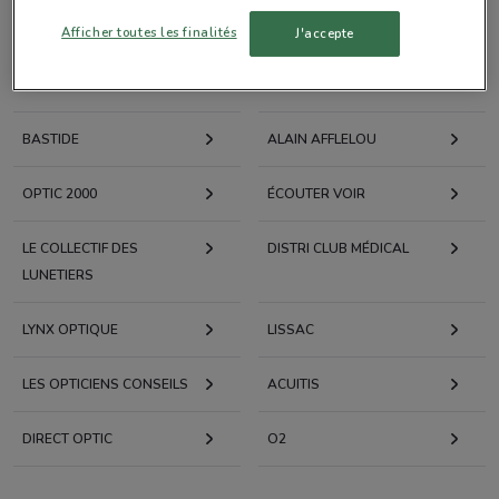
GÉNÉRALE OPTIQUE
GRAND OPTICAL
Afficher toutes les finalités
J'accepte
KRYS
OPTICAL CENTER
BASTIDE
ALAIN AFFLELOU
OPTIC 2000
ÉCOUTER VOIR
LE COLLECTIF DES
DISTRI CLUB MÉDICAL
LUNETIERS
LYNX OPTIQUE
LISSAC
LES OPTICIENS CONSEILS
ACUITIS
DIRECT OPTIC
O2