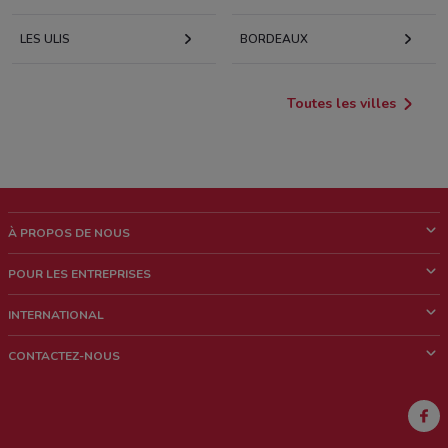
LES ULIS
BORDEAUX
Toutes les villes
À PROPOS DE NOUS
Qui sommes nous?
POUR LES ENTREPRISES
News & Médias
Notre activité
INTERNATIONAL
Travailler avec nous
Contacts commerciaux et/ou marketing
Italie
CONTACTEZ-NOUS
Brésil
Signaler un point de vente
Mexique
Signaler un prospectus
Australie