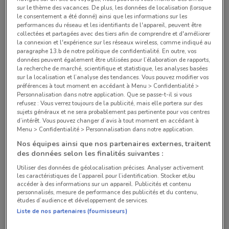
833 m
FERMÉ
sur le thème des vacances. De plus, les données de localisation (lorsque
le consentement a été donné) ainsi que les informations sur les
32 Rue des Petits Champs Paris
performances du réseau et les identifiants de l'appareil, peuvent être
collectées et partagées avec des tiers afin de comprendre et d'améliorer
865 m
FERMÉ
la connexion et l'expérience sur les réseaux wireless, comme indiqué au
paragraphe 13.b de notre politique de confidentialité. En outre, vos
données peuvent également être utilisées pour l’élaboration de rapports,
32 rue du temple Paris
la recherche de marché, scientifique et statistique, les analyses basées
956 m
FERMÉ
sur la localisation et l’analyse des tendances. Vous pouvez modifier vos
préférences à tout moment en accédant à Menu > Confidentialité >
Personnalisation dans notre application. Que se passe-t-il si vous
1 Rue de Rivoli Paris
refusez : Vous verrez toujours de la publicité, mais elle portera sur des
1.4 km
FERMÉ
sujets généraux et ne sera probablement pas pertinente pour vos centres
d’intérêt. Vous pouvez changer d’avis à tout moment en accédant à
Menu > Confidentialité > Personnalisation dans notre application.
18 Rue du Faubourg Montmartre Paris
Nos équipes ainsi que nos partenaires externes, traitent
1.5 km
des données selon les finalités suivantes :
Utiliser des données de géolocalisation précises. Analyser activement
Tous les magasins Optic 2000
les caractéristiques de l’appareil pour l’identification. Stocker et/ou
accéder à des informations sur un appareil. Publicités et contenu
personnalisés, mesure de performance des publicités et du contenu,
études d’audience et développement de services.
Liste de nos partenaires (fournisseurs)
Chaînes de Santé et Opticiens à Paris