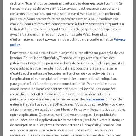
section « Nous et nos partenaires traitons des données pour fournir ». Si
Toutes les offres de ce magasin
les technologies de suivi sont désactivées, il est possible que certains
contenus et annonces qui vous sont présentés ne soient pas pertinents
pour vous. Vous pouvez faire réapparaître ce menu pour modifier vos
choix ou pour retirer votre consentement à tout moment en cliquant sur
le lien Afficher toutes les finalités en bas de page. Les choix que vous
avez fait aurons un effet sur notre ou nos Site Web. Pour plus
d’informations, reportez-vous à notre politique de confidentialité.
Privacy
policy
Permettez-nous de vous fournir les meilleures offres au plus près de vos
besoins: En utilisant Shopfully/Tiendeo vous pouvez visualiser des
publicités et des offres pour vos achats de tous les jours plus pertinents à
vos goûts et à votre monde. Tout cela est possible grâce à une série
d'outils et d'analyses effectuées en fonction de vos activités dans
l'application et sur les plates-formes liées, comme il est indiqué au
Optic 2000
paragraphe 2 de la politique de confidentialité. Pour ce faire, nous
avons besoin de votre consentement pour l'utilisation des données
Valable jusqu'au 31/12
833 m
recueillies à cet effet. Si vous donnez votre consentement nous
partagerons vos données personnelles avec des
Partenaires
du monde
entier à travers l’usage de SDK externes. Vous pouvez modifier vos choix
Magasins Optic 2000 dans les environs
à tout moment en accédant au Menu > Privacy > Personnalisation dans
notre application. Que se passe-t-il si vous acceptez: Les publicités
visualisées dans l'application traiteront des sujets liés à votre historique
de navigation sur les plates-formes externes à Shopfully/Tiendeo. Par
100 Rue Montmartre Paris
exemple, si un service relié à nous nous informent que vous avez
navigué sur un site de voyages, nous pouvons vous montrer des offres