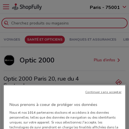
Paris - 75001
VOYAGES
SANTÉ ET OPTICIENS
BANQUES ET ASSURANCES
LIB
Optic 2000
Plus d’infos
Optic 2000 Paris 20, rue du 4
Septembre
Continuer sans accepter
1.2 km
Lundi
Mardi
Mercredi
Jeudi
Vendredi
Samedi
10:00 / 19:00
10:00 / 19:00
10:00 / 19:00
10:00 / 19:00
10:00 / 19:00
10:00 / 19:00
Dimanche
Fermé
Nous prenons à coeur de protéger vos données
Nous et nos
1014
partenaires stockons et accédons à des données
0144519033
personnelles, telles que des données de navigation ou des identifiants
uniques, sur votre appareil. Si vous sélectionnez J'accepte, les
technologies de suivi prendront en charge les finalités affichées dans la