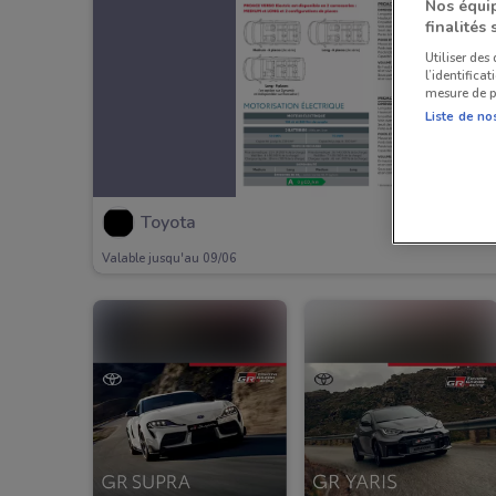
Nos équip
finalités 
Utiliser des
l’identifica
mesure de p
Liste de no
Toyota
Valable jusqu'au 09/06