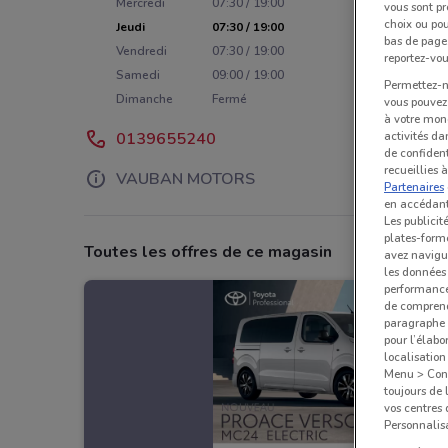
Mercredi
07:30 / 19:00
vous sont pr
choix ou pou
Jeudi
07:30 / 19:00
bas de page.
Vendredi
07:30 / 19:00
reportez-vou
Samedi
09:00 / 19:00
Permettez-no
Dimanche
Fermé
vous pouvez 
à votre mond
0139655240
activités da
de confident
recueillies 
VAUBAN MOTORS
Partenaires
en accédant 
Les publicit
plates-forme
Toutes les offres de ce magasin
avez navigu
les données 
performances
de comprend
paragraphe 1
pour l’élabo
localisatio
Menu > Confi
toujours de 
vos centres
Personnalisa