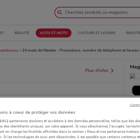
RT
BEAUTÉ
AUTO ET MOTO
CULTURE ET LOISIRS
BIJOUT
hambourcy
24 route de Mantes - Promotions, numéro de téléphone et heures 
Mag
Plus d’infos
Conti
ons à coeur de protéger vos données
1012
partenaires stockons et accédons à des données personnelles, telles que des d
u des identifiants uniques, sur votre appareil. Si vous sélectionnez J'accepte, les tech
ont en charge les finalités affichées dans la section « Nous et nos partenaires traiton
 ». Si les technologies de suivi sont désactivées, il est possible que certains contenus 