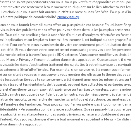
ésentés ne soient pas pertinents pour vous. Vous pouvez faire réapparaître ce menu po
r retirer votre consentement à tout moment en cliquant sur le lien Afficher toutes les 
 Les choix que vous avez fait aurons un effet sur notre ou nos Site Web. Pour plus d’i
s à notre politique de confidentialité.
Privacy policy
us de vous fournir les meilleures offres au plus près de vos besoins: En utilisant Sho
visualiser des publicités et des offres pour vos achats de tous les jours plus pertinents
e. Tout cela est possible grâce à une série d'outils et d'analyses effectuées en foncti
ns l'application et sur les plates-formes liées, comme il est indiqué au paragraphe 2 d
ialité. Pour ce faire, nous avons besoin de votre consentement pour l'utilisation des 
à cet effet. Si vous donnez votre consentement nous partagerons vos données personne
du monde entier à travers l’usage de SDK externes. Vous pouvez modifier vos choix 
au Menu > Privacy > Personnalisation dans notre application. Que se passe-t-il si vo
és visualisées dans l'application traiteront des sujets liés à votre historique de navigat
s externes à Shopfully/Tiendeo. Par exemple, si un service relié à nous nous informe
é sur un site de voyages, nous pouvons vous montrer des offres sur le thème des vaca
de localisation (lorsque le consentement a été donné) ainsi que les informations sur 
 du réseau et les identifiants de l'appareil, peuvent être collectées et partagées avec 
re et d'améliorer la connexion et l'expérience sur les réseaux wireless, comme indi
3.b de notre politique de confidentialité. En outre, vos données peuvent également êt
ration de rapports, la recherche de marché, scientifique et statistique, les analyses ba
n et l’analyse des tendances. Vous pouvez modifier vos préférences à tout moment en
dentialité > Personnalisation dans notre application. Que se passe-t-il si vous refuse
la publicité, mais elle portera sur des sujets généraux et ne sera probablement pas per
 d’intérêt. Vous pouvez changer d’avis à tout moment en accédant à Menu > Confident
tion dans notre application.