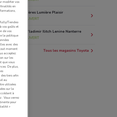
ur modifier vos
finalités en
nformations,
5 rue des Frères Lumière Plaisir
10.4 km
OUVERT
pfully/Tiendeo
 à vos goûts et
on de vos
58 avenue Vladimir Ilitch Lenine Nanterre
e la politique
11.3 km
OUVERT
données
lles avec des
à tout moment
Tous les magasins Toyota
us acceptez:
ion sur les
nt que vous
nces. De plus,
les
des tiers afin
qué au
re utilisées
sées sur la
 accédant à
z : Vous verrez
tinente pour
ialité >