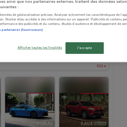
es ainsi que nos partenaires externes, traitent des données selon
suivantes :
 données de géolocalisation précises. Analyser activement les caractéristiques de l’ap
tion. Stocker et/ou accéder à des informations sur un appareil. Publicités et contenu pe
erformance des publicités et du contenu, études d’audience et développement de serv
s partenaires (fournisseurs)
Afficher toutes les finalités
J'accepte
932 m