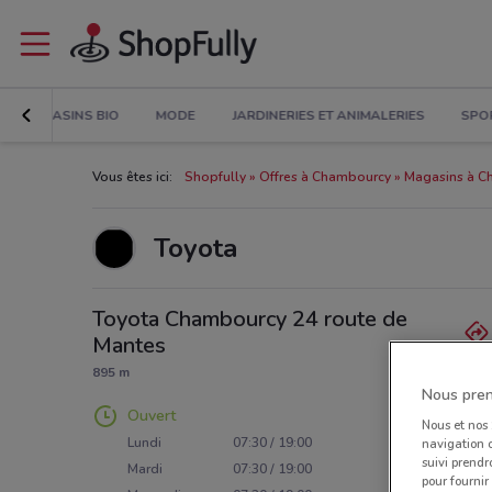
MAGASINS BIO
MODE
JARDINERIES ET ANIMALERIES
SPO
Vous êtes ici:
Shopfully
Offres à Chambourcy
Magasins à C
Toyota
Toyota Chambourcy 24 route de
Mantes
895 m
Nous pren
Ouvert
Nous et nos
Lundi
07:30 / 19:00
navigation o
suivi prendr
Mardi
07:30 / 19:00
pour fournir