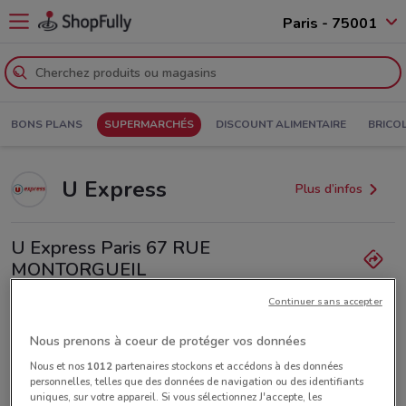
Paris - 75001
BONS PLANS
SUPERMARCHÉS
DISCOUNT ALIMENTAIRE
BRICO
U Express
Plus d’infos
U Express Paris 67 RUE
MONTORGUEIL
799 m
Continuer sans accepter
Ouvert
Lundi
Mardi
Mercredi
08:00 / 22:00
08:00 / 22:00
08:00 / 22:00
Nous prenons à coeur de protéger vos données
Jeudi
08:00 / 22:00
Vendredi
Samedi
Dimanche
08:00 / 22:00
08:00 / 22:00
08:00 / 21:00
Nous et nos
1012
partenaires stockons et accédons à des données
personnelles, telles que des données de navigation ou des identifiants
U Express PARIS MONTORGUEIL
uniques, sur votre appareil. Si vous sélectionnez J'accepte, les