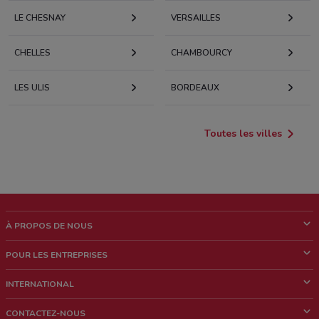
LE CHESNAY
VERSAILLES
CHELLES
CHAMBOURCY
LES ULIS
BORDEAUX
Toutes les villes
À PROPOS DE NOUS
Qui sommes nous?
POUR LES ENTREPRISES
News & Médias
Notre activité
INTERNATIONAL
Travailler avec nous
Contacts commerciaux et/ou marketing
Italie
CONTACTEZ-NOUS