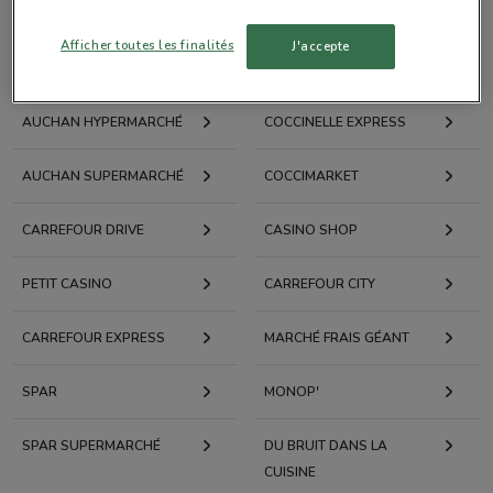
Afficher toutes les finalités
J'accepte
Chaînes de Supermarchés à Paris
AUCHAN HYPERMARCHÉ
COCCINELLE EXPRESS
AUCHAN SUPERMARCHÉ
COCCIMARKET
CARREFOUR DRIVE
CASINO SHOP
PETIT CASINO
CARREFOUR CITY
CARREFOUR EXPRESS
MARCHÉ FRAIS GÉANT
SPAR
MONOP'
SPAR SUPERMARCHÉ
DU BRUIT DANS LA
CUISINE