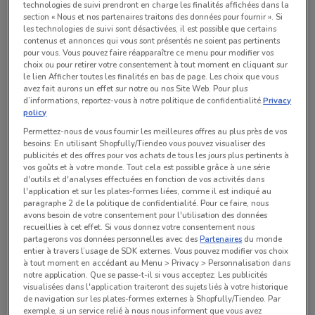
technologies de suivi prendront en charge les finalités affichées dans la
section « Nous et nos partenaires traitons des données pour fournir ». Si
les technologies de suivi sont désactivées, il est possible que certains
Toutes les offres de ce magasin
contenus et annonces qui vous sont présentés ne soient pas pertinents
pour vous. Vous pouvez faire réapparaître ce menu pour modifier vos
choix ou pour retirer votre consentement à tout moment en cliquant sur
le lien Afficher toutes les finalités en bas de page. Les choix que vous
avez fait aurons un effet sur notre ou nos Site Web. Pour plus
d’informations, reportez-vous à notre politique de confidentialité.
Privacy
policy
Permettez-nous de vous fournir les meilleures offres au plus près de vos
besoins: En utilisant Shopfully/Tiendeo vous pouvez visualiser des
publicités et des offres pour vos achats de tous les jours plus pertinents à
vos goûts et à votre monde. Tout cela est possible grâce à une série
d'outils et d'analyses effectuées en fonction de vos activités dans
l'application et sur les plates-formes liées, comme il est indiqué au
paragraphe 2 de la politique de confidentialité. Pour ce faire, nous
avons besoin de votre consentement pour l'utilisation des données
recueillies à cet effet. Si vous donnez votre consentement nous
Aucun catalogue disponible pour le moment
partagerons vos données personnelles avec des
Partenaires
du monde
entier à travers l’usage de SDK externes. Vous pouvez modifier vos choix
à tout moment en accédant au Menu > Privacy > Personnalisation dans
notre application. Que se passe-t-il si vous acceptez: Les publicités
visualisées dans l'application traiteront des sujets liés à votre historique
de navigation sur les plates-formes externes à Shopfully/Tiendeo. Par
exemple, si un service relié à nous nous informent que vous avez
Magasins U Express dans les environs