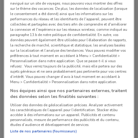
navigué sur un site de voyages, nous pouvons vous montrer des offres
sur le thème des vacances. De plus, les données de localisation (lorsque
le consentement a été donné) ainsi que les informations sur les
15 RUE DES PETITS CARREAUX Paris
performances du réseau et les identifiants de l'appareil, peuvent être
collectées et partagées avec des tiers afin de comprendre et d'améliorer
893 m
OUVERT
la connexion et l'expérience sur les réseaux wireless, comme indiqué au
paragraphe 13.b de notre politique de confidentialité. En outre, vos
données peuvent également être utilisées pour l’élaboration de rapports,
14 AVENUE DE LA COTE DE NACRE Paris
la recherche de marché, scientifique et statistique, les analyses basées
902 m
FERMÉ
sur la localisation et l’analyse des tendances. Vous pouvez modifier vos
préférences à tout moment en accédant à Menu > Confidentialité >
Personnalisation dans notre application. Que se passe-t-il si vous
29 RUE DE CLERY Paris
refusez : Vous verrez toujours de la publicité, mais elle portera sur des
1.1 km
OUVERT
sujets généraux et ne sera probablement pas pertinente pour vos centres
d’intérêt. Vous pouvez changer d’avis à tout moment en accédant à
Menu > Confidentialité > Personnalisation dans notre application.
16 Rue Monge Paris
Nos équipes ainsi que nos partenaires externes, traitent
1.4 km
FERMÉ
des données selon les finalités suivantes :
Utiliser des données de géolocalisation précises. Analyser activement
1 RUE D ASSAS Paris
les caractéristiques de l’appareil pour l’identification. Stocker et/ou
accéder à des informations sur un appareil. Publicités et contenu
1.4 km
FERMÉ
personnalisés, mesure de performance des publicités et du contenu,
études d’audience et développement de services.
Tous les magasins U Express
Liste de nos partenaires (fournisseurs)