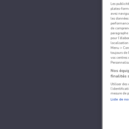
Les publicit
plates-forme
avez navigu
les données 
performances
de comprend
paragraphe 1
pour l’élabo
localisatio
Menu > Confi
toujours de 
vos centres
Personnalisa
Nos équip
finalités 
Utiliser des
l’identifica
mesure de p
Liste de no