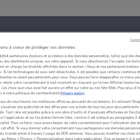
Conti
ons à coeur de protéger vos données
1014
partenaires stockons et accédons à des données personnelles, telles que des d
u des identifiants uniques, sur votre appareil. Si vous sélectionnez J'accepte, les tech
ont en charge les finalités affichées dans la section « Nous et nos partenaires traiton
 ». Si les technologies de suivi sont désactivées, il est possible que certains contenus 
ésentés ne soient pas pertinents pour vous. Vous pouvez faire réapparaître ce menu po
r retirer votre consentement à tout moment en cliquant sur le lien Afficher toutes les 
 Les choix que vous avez fait aurons un effet sur notre ou nos Site Web. Pour plus d’i
s à notre politique de confidentialité.
Privacy policy
us de vous fournir les meilleures offres au plus près de vos besoins: En utilisant Sho
visualiser des publicités et des offres pour vos achats de tous les jours plus pertinents
e. Tout cela est possible grâce à une série d'outils et d'analyses effectuées en foncti
ns l'application et sur les plates-formes liées, comme il est indiqué au paragraphe 2 d
ialité. Pour ce faire, nous avons besoin de votre consentement pour l'utilisation des 
à cet effet. Si vous donnez votre consentement nous partagerons vos données personne
du monde entier à travers l’usage de SDK externes. Vous pouvez modifier vos choix 
au Menu > Privacy > Personnalisation dans notre application. Que se passe-t-il si vo