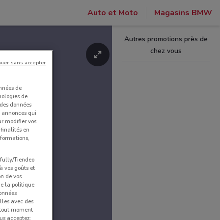
Auto et Moto
Magasins BMW
Autres promotions près de
chez vous
nuer sans accepter
onnées de
nologies de
s des données
et annonces qui
ur modifier vos
finalités en
nformations,
pfully/Tiendeo
 à vos goûts et
on de vos
e la politique
données
lles avec des
à tout moment
us acceptez: