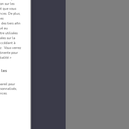
ion sur les
nt que vous
nces. De plus,
les
des tiers afin
qué au
re utilisées
sées sur la
 accédant à
z : Vous verrez
tinente pour
ialité >
 les
pareil pour
rsonnalisés,
ices.