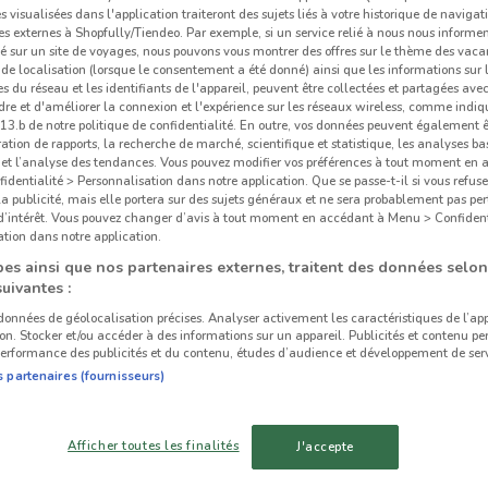
és visualisées dans l'application traiteront des sujets liés à votre historique de navigat
s externes à Shopfully/Tiendeo. Par exemple, si un service relié à nous nous informe
é sur un site de voyages, nous pouvons vous montrer des offres sur le thème des vaca
de localisation (lorsque le consentement a été donné) ainsi que les informations sur 
 du réseau et les identifiants de l'appareil, peuvent être collectées et partagées avec 
re et d'améliorer la connexion et l'expérience sur les réseaux wireless, comme indi
3.b de notre politique de confidentialité. En outre, vos données peuvent également êt
ration de rapports, la recherche de marché, scientifique et statistique, les analyses ba
n et l’analyse des tendances. Vous pouvez modifier vos préférences à tout moment en
dentialité > Personnalisation dans notre application. Que se passe-t-il si vous refuse
la publicité, mais elle portera sur des sujets généraux et ne sera probablement pas per
 d’intérêt. Vous pouvez changer d’avis à tout moment en accédant à Menu > Confident
tion dans notre application.
es ainsi que nos partenaires externes, traitent des données selon
suivantes :
 données de géolocalisation précises. Analyser activement les caractéristiques de l’ap
tion. Stocker et/ou accéder à des informations sur un appareil. Publicités et contenu pe
erformance des publicités et du contenu, études d’audience et développement de serv
s partenaires (fournisseurs)
Afficher toutes les finalités
J'accepte