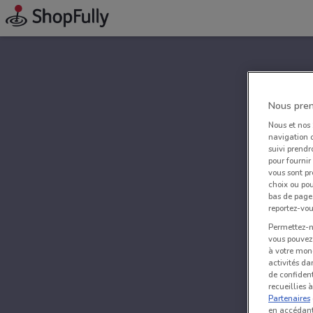
Nous pren
Nous et nos
navigation o
suivi prendr
pour fournir
vous sont pr
choix ou pou
bas de page.
reportez-vou
Permettez-no
vous pouvez 
à votre mond
activités da
de confident
recueillies 
Partenaires
en accédant 