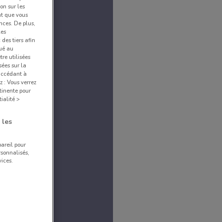
ion sur les
nt que vous
nces. De plus,
les
des tiers afin
qué au
re utilisées
sées sur la
 accédant à
z : Vous verrez
tinente pour
ialité >
 les
pareil pour
rsonnalisés,
ices.