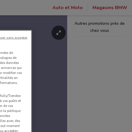
Auto et Moto
Magasins BMW
Autres promotions près de
chez vous
nuer sans accepter
onnées de
nologies de
s des données
et annonces qui
ur modifier vos
finalités en
nformations,
pfully/Tiendeo
 à vos goûts et
on de vos
e la politique
données
lles avec des
à tout moment
us acceptez: