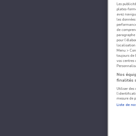
Les publicit
plates-forme
avez navigu
les données 
performances
de comprend
paragraphe 1
pour l’élabo
localisatio
Menu > Confi
toujours de 
vos centres
Personnalisa
Nos équip
finalités 
Utiliser des
l’identifica
mesure de p
Liste de no