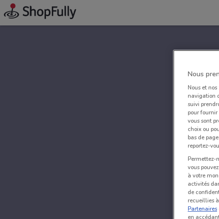
Nous pren
Nous et nos
navigation o
suivi prendr
pour fournir
vous sont pr
choix ou pou
bas de page.
reportez-vou
Permettez-no
vous pouvez 
à votre mond
activités da
de confident
recueillies 
Partenaires
en accédant 