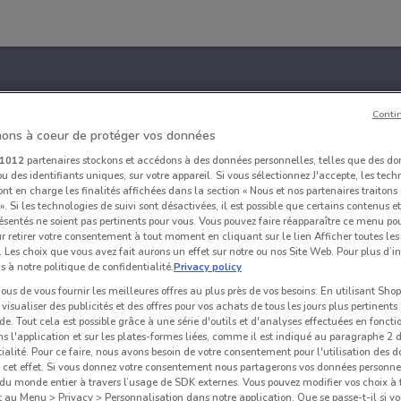
Conti
ons à coeur de protéger vos données
1012
partenaires stockons et accédons à des données personnelles, telles que des d
u des identifiants uniques, sur votre appareil. Si vous sélectionnez J'accepte, les tech
ont en charge les finalités affichées dans la section « Nous et nos partenaires traiton
 ». Si les technologies de suivi sont désactivées, il est possible que certains contenus 
ésentés ne soient pas pertinents pour vous. Vous pouvez faire réapparaître ce menu po
r retirer votre consentement à tout moment en cliquant sur le lien Afficher toutes les 
 Les choix que vous avez fait aurons un effet sur notre ou nos Site Web. Pour plus d’i
s à notre politique de confidentialité.
Privacy policy
us de vous fournir les meilleures offres au plus près de vos besoins: En utilisant Sho
visualiser des publicités et des offres pour vos achats de tous les jours plus pertinents
e. Tout cela est possible grâce à une série d'outils et d'analyses effectuées en foncti
ns l'application et sur les plates-formes liées, comme il est indiqué au paragraphe 2 d
ialité. Pour ce faire, nous avons besoin de votre consentement pour l'utilisation des 
à cet effet. Si vous donnez votre consentement nous partagerons vos données personne
du monde entier à travers l’usage de SDK externes. Vous pouvez modifier vos choix 
au Menu > Privacy > Personnalisation dans notre application. Que se passe-t-il si vo