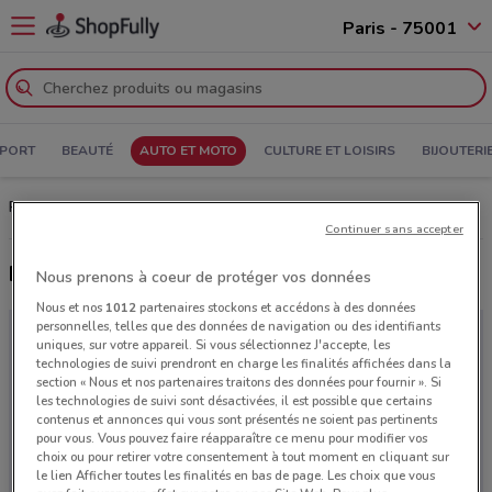
Paris - 75001
PORT
BEAUTÉ
AUTO ET MOTO
CULTURE ET LOISIRS
BIJOUTERI
Roady Paris: Prospectus, Horaires d’ouverture et Adresses
Continuer sans accepter
Derniers catalogues Roady
Nous prenons à coeur de protéger vos données
Nous et nos
1012
partenaires stockons et accédons à des données
personnelles, telles que des données de navigation ou des identifiants
uniques, sur votre appareil. Si vous sélectionnez J'accepte, les
technologies de suivi prendront en charge les finalités affichées dans la
section « Nous et nos partenaires traitons des données pour fournir ». Si
les technologies de suivi sont désactivées, il est possible que certains
contenus et annonces qui vous sont présentés ne soient pas pertinents
pour vous. Vous pouvez faire réapparaître ce menu pour modifier vos
choix ou pour retirer votre consentement à tout moment en cliquant sur
le lien Afficher toutes les finalités en bas de page. Les choix que vous