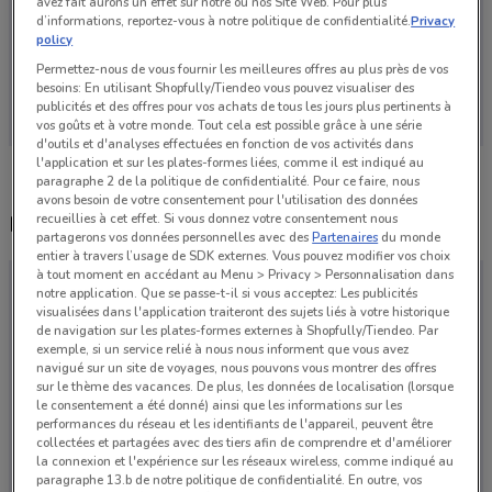
avez fait aurons un effet sur notre ou nos Site Web. Pour plus
d’informations, reportez-vous à notre politique de confidentialité.
Privacy
policy
Permettez-nous de vous fournir les meilleures offres au plus près de vos
Aucun catalogue disponible pour le moment
besoins: En utilisant Shopfully/Tiendeo vous pouvez visualiser des
publicités et des offres pour vos achats de tous les jours plus pertinents à
vos goûts et à votre monde. Tout cela est possible grâce à une série
d'outils et d'analyses effectuées en fonction de vos activités dans
l'application et sur les plates-formes liées, comme il est indiqué au
paragraphe 2 de la politique de confidentialité. Pour ce faire, nous
avons besoin de votre consentement pour l'utilisation des données
recueillies à cet effet. Si vous donnez votre consentement nous
Magasins Roady dans les environs
partagerons vos données personnelles avec des
Partenaires
du monde
entier à travers l’usage de SDK externes. Vous pouvez modifier vos choix
à tout moment en accédant au Menu > Privacy > Personnalisation dans
notre application. Que se passe-t-il si vous acceptez: Les publicités
visualisées dans l'application traiteront des sujets liés à votre historique
de navigation sur les plates-formes externes à Shopfully/Tiendeo. Par
exemple, si un service relié à nous nous informent que vous avez
navigué sur un site de voyages, nous pouvons vous montrer des offres
sur le thème des vacances. De plus, les données de localisation (lorsque
le consentement a été donné) ainsi que les informations sur les
performances du réseau et les identifiants de l'appareil, peuvent être
collectées et partagées avec des tiers afin de comprendre et d'améliorer
la connexion et l'expérience sur les réseaux wireless, comme indiqué au
paragraphe 13.b de notre politique de confidentialité. En outre, vos