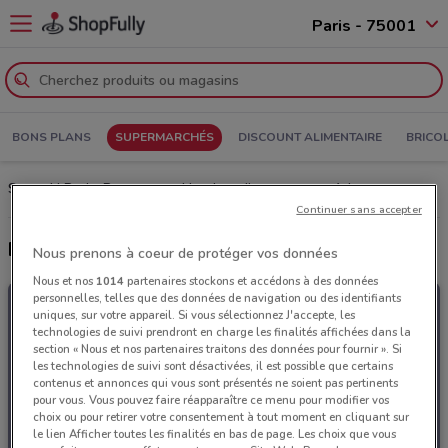
Paris - 75001
BONS PLANS
SUPERMARCHÉS
DISCOUNT ALIMENTAIRE
BRICO
Super U Paris: Prospectus, Horaires d’ouverture et Adresses
Continuer sans accepter
Derniers catalogues Super U
Nous prenons à coeur de protéger vos données
Nous et nos
1014
partenaires stockons et accédons à des données
personnelles, telles que des données de navigation ou des identifiants
uniques, sur votre appareil. Si vous sélectionnez J'accepte, les
technologies de suivi prendront en charge les finalités affichées dans la
section « Nous et nos partenaires traitons des données pour fournir ». Si
les technologies de suivi sont désactivées, il est possible que certains
contenus et annonces qui vous sont présentés ne soient pas pertinents
pour vous. Vous pouvez faire réapparaître ce menu pour modifier vos
choix ou pour retirer votre consentement à tout moment en cliquant sur
le lien Afficher toutes les finalités en bas de page. Les choix que vous