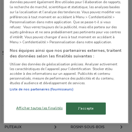
données peuvent également être utilisées pour l’élaboration de rapports,
la recherche de marché, scientifique et statistique, les analyses basées
50 Rue Custine Paris
sur la localisation et l’analyse des tendances. Vous pouvez modifier vos
préférences à tout moment en accédant à Menu > Confidentialité >
3.8 km
OUVERT
Personnalisation dans notre application. Que se passe-t-il si vous
refusez : Vous verrez toujours de la publicité, mais elle portera sur des
Tous les magasins Super U
sujets généraux et ne sera probablement pas pertinente pour vos centres
d’intérêt. Vous pouvez changer d’avis à tout moment en accédant à
Menu > Confidentialité > Personnalisation dans notre application.
Nos équipes ainsi que nos partenaires externes, traitent
Super U, promotions et magasins
des données selon les finalités suivantes :
Utiliser des données de géolocalisation précises. Analyser activement
les caractéristiques de l’appareil pour l’identification. Stocker et/ou
accéder à des informations sur un appareil. Publicités et contenu
Promotions des catalogues et prospectus par ville
personnalisés, mesure de performance des publicités et du contenu,
dans les environs
études d’audience et développement de services.
Liste de nos partenaires (fournisseurs)
PARIS
VINCENNES
Afficher toutes les finalités
J'accepte
COURBEVOIE
BOULOGNE-BILLANCOURT
PUTEAUX
ROSNY-SOUS-BOIS