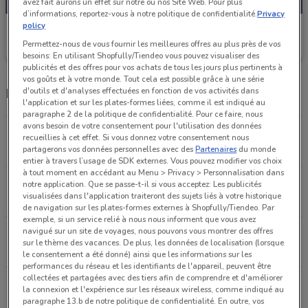
avez fait aurons un effet sur notre ou nos Site Web. Pour plus
d’informations, reportez-vous à notre politique de confidentialité.
Privacy
policy
Super U
Permettez-nous de vous fournir les meilleures offres au plus près de vos
Valable jusqu'à demain
12.9 km
besoins: En utilisant Shopfully/Tiendeo vous pouvez visualiser des
publicités et des offres pour vos achats de tous les jours plus pertinents à
vos goûts et à votre monde. Tout cela est possible grâce à une série
Magasins Super U dans les environs
d'outils et d'analyses effectuées en fonction de vos activités dans
l'application et sur les plates-formes liées, comme il est indiqué au
paragraphe 2 de la politique de confidentialité. Pour ce faire, nous
avons besoin de votre consentement pour l'utilisation des données
48b rue custine, paris 18e arrondissement Paris
recueillies à cet effet. Si vous donnez votre consentement nous
3.3 km
OUVERT
partagerons vos données personnelles avec des
Partenaires
du monde
entier à travers l’usage de SDK externes. Vous pouvez modifier vos choix
à tout moment en accédant au Menu > Privacy > Personnalisation dans
14 Rue Paul Bert Paris
notre application. Que se passe-t-il si vous acceptez: Les publicités
visualisées dans l'application traiteront des sujets liés à votre historique
3.3 km
OUVERT
de navigation sur les plates-formes externes à Shopfully/Tiendeo. Par
exemple, si un service relié à nous nous informent que vous avez
navigué sur un site de voyages, nous pouvons vous montrer des offres
103 Avenue De Clichy Paris
sur le thème des vacances. De plus, les données de localisation (lorsque
3.5 km
OUVERT
le consentement a été donné) ainsi que les informations sur les
performances du réseau et les identifiants de l'appareil, peuvent être
collectées et partagées avec des tiers afin de comprendre et d'améliorer
34 Boulevard Ornano Paris
la connexion et l'expérience sur les réseaux wireless, comme indiqué au
3.8 km
OUVERT
paragraphe 13.b de notre politique de confidentialité. En outre, vos