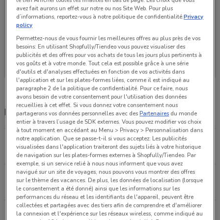
avez fait aurons un effet sur notre ou nos Site Web. Pour plus
d’informations, reportez-vous à notre politique de confidentialité.
Privacy
policy
Permettez-nous de vous fournir les meilleures offres au plus près de vos
besoins: En utilisant Shopfully/Tiendeo vous pouvez visualiser des
Aucun catalogue disponible pour le moment
publicités et des offres pour vos achats de tous les jours plus pertinents à
vos goûts et à votre monde. Tout cela est possible grâce à une série
d'outils et d'analyses effectuées en fonction de vos activités dans
l'application et sur les plates-formes liées, comme il est indiqué au
paragraphe 2 de la politique de confidentialité. Pour ce faire, nous
avons besoin de votre consentement pour l'utilisation des données
recueillies à cet effet. Si vous donnez votre consentement nous
Magasins Coccinelle Express dans les environs
partagerons vos données personnelles avec des
Partenaires
du monde
entier à travers l’usage de SDK externes. Vous pouvez modifier vos choix
à tout moment en accédant au Menu > Privacy > Personnalisation dans
notre application. Que se passe-t-il si vous acceptez: Les publicités
23 avenue Nelson Mandela / Square Molière Stains
visualisées dans l'application traiteront des sujets liés à votre historique
622 m
de navigation sur les plates-formes externes à Shopfully/Tiendeo. Par
exemple, si un service relié à nous nous informent que vous avez
navigué sur un site de voyages, nous pouvons vous montrer des offres
39 rue de Bourgogne Paris
sur le thème des vacances. De plus, les données de localisation (lorsque
1.7 km
FERMÉ
le consentement a été donné) ainsi que les informations sur les
performances du réseau et les identifiants de l'appareil, peuvent être
collectées et partagées avec des tiers afin de comprendre et d'améliorer
59 bis avenue Simon Bolivar Paris
la connexion et l'expérience sur les réseaux wireless, comme indiqué au