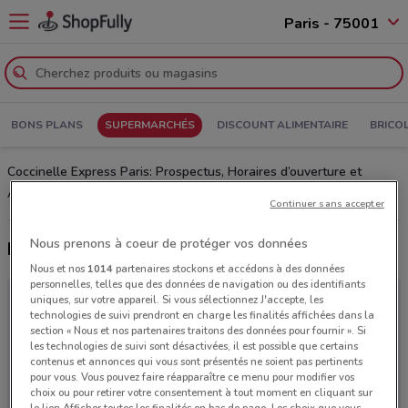
Paris - 75001
BONS PLANS
SUPERMARCHÉS
DISCOUNT ALIMENTAIRE
BRICO
Coccinelle Express Paris: Prospectus, Horaires d’ouverture et
Adresses
Continuer sans accepter
Nous prenons à coeur de protéger vos données
Derniers catalogues Coccinelle Express
Nous et nos
1014
partenaires stockons et accédons à des données
personnelles, telles que des données de navigation ou des identifiants
uniques, sur votre appareil. Si vous sélectionnez J'accepte, les
technologies de suivi prendront en charge les finalités affichées dans la
section « Nous et nos partenaires traitons des données pour fournir ». Si
les technologies de suivi sont désactivées, il est possible que certains
contenus et annonces qui vous sont présentés ne soient pas pertinents
pour vous. Vous pouvez faire réapparaître ce menu pour modifier vos
choix ou pour retirer votre consentement à tout moment en cliquant sur
le lien Afficher toutes les finalités en bas de page. Les choix que vous