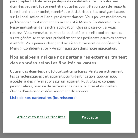
paragraphe 13.b de notre politique de confidentialité. En outre, vos
3.3 km
OUVERT
données peuvent également être utilisées pour l’élaboration de rapports,
la recherche de marché, scientifique et statistique, les analyses basées
sur la localisation et l’analyse des tendances. Vous pouvez modifier vos
22 rue St Amand Paris
préférences à tout moment en accédant à Menu > Confidentialité >
3.7 km
Personnalisation dans notre application. Que se passe-t-il si vous
refusez : Vous verrez toujours de la publicité, mais elle portera sur des
sujets généraux et ne sera probablement pas pertinente pour vos centres
41 place Jeanne d'Arc Paris
d’intérêt. Vous pouvez changer d’avis à tout moment en accédant à
3.8 km
OUVERT
Menu > Confidentialité > Personnalisation dans notre application.
Nos équipes ainsi que nos partenaires externes, traitent
Tous les magasins Coccinelle Express
des données selon les finalités suivantes :
Utiliser des données de géolocalisation précises. Analyser activement
les caractéristiques de l’appareil pour l’identification. Stocker et/ou
accéder à des informations sur un appareil. Publicités et contenu
Coccinelle Express, promotions et magasins
personnalisés, mesure de performance des publicités et du contenu,
études d’audience et développement de services.
Liste de nos partenaires (fournisseurs)
Promotions des catalogues et prospectus par ville
dans les environs
Afficher toutes les finalités
J'accepte
PARIS
VINCENNES