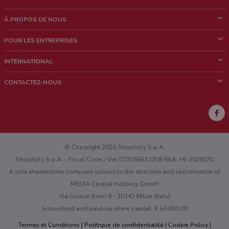
À PROPOS DE NOUS
Qui sommes nous?
POUR LES ENTREPRISES
News & Médias
Notre activité
INTERNATIONAL
Travailler avec nous
Contacts commerciaux et/ou marketing
Italie
CONTACTEZ-NOUS
Brésil
Signaler un point de vente
Mexique
Signaler un prospectus
Australie
Vous rencontrez un problème technique sur l’appli ou le site?
Nouvelle-Zélande
© Copyright 2026 Shopfully S.p.A.
Shopfully S.p.A. - Fiscal Code / Vat IT03156531208 REA: MI-2029270
A sole shareholder company subject to the direction and coordination of
MEDIA Central Holding GmbH
Via Giosuè Borsi 9 - 20143 Milan (Italy)
Subscribed and paid-up share capital: € 50.000,00
Termes et Conditions
Politique de confidentialité
Cookie Policy