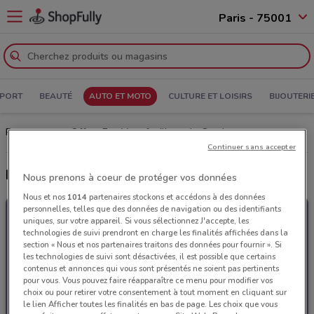
Paris - 75001
PORT
BEAUTÉ
AUTO ET MOTO
CULTURE ET LOISIRS
BIJOUTERI
Prospectus et Offres Feu Vert: feuilletez le Catalogue
Continuer sans accepter
Derniers catalogues Feu Vert
Nous prenons à coeur de protéger vos données
Nous et nos
1014
partenaires stockons et accédons à des données
personnelles, telles que des données de navigation ou des identifiants
uniques, sur votre appareil. Si vous sélectionnez J'accepte, les
technologies de suivi prendront en charge les finalités affichées dans la
section « Nous et nos partenaires traitons des données pour fournir ». Si
les technologies de suivi sont désactivées, il est possible que certains
contenus et annonces qui vous sont présentés ne soient pas pertinents
pour vous. Vous pouvez faire réapparaître ce menu pour modifier vos
choix ou pour retirer votre consentement à tout moment en cliquant sur
le lien Afficher toutes les finalités en bas de page. Les choix que vous