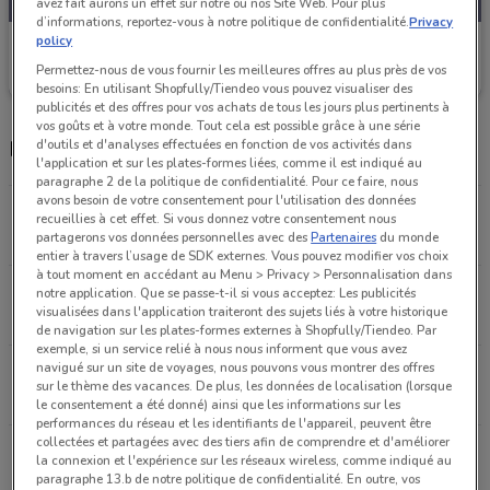
avez fait aurons un effet sur notre ou nos Site Web. Pour plus
d’informations, reportez-vous à notre politique de confidentialité.
Privacy
policy
Feu Vert
Permettez-nous de vous fournir les meilleures offres au plus près de vos
Valable jusqu'au 25/08
6.1 km
besoins: En utilisant Shopfully/Tiendeo vous pouvez visualiser des
publicités et des offres pour vos achats de tous les jours plus pertinents à
vos goûts et à votre monde. Tout cela est possible grâce à une série
Magasins Feu Vert dans les environs
d'outils et d'analyses effectuées en fonction de vos activités dans
l'application et sur les plates-formes liées, comme il est indiqué au
paragraphe 2 de la politique de confidentialité. Pour ce faire, nous
avons besoin de votre consentement pour l'utilisation des données
21, Rue Paul Vaillant Couturier Ivry-sur-seine
recueillies à cet effet. Si vous donnez votre consentement nous
6.1 km
FERMÉ
partagerons vos données personnelles avec des
Partenaires
du monde
entier à travers l’usage de SDK externes. Vous pouvez modifier vos choix
à tout moment en accédant au Menu > Privacy > Personnalisation dans
Av. General de Gaulle L'haÿ-les-roses
notre application. Que se passe-t-il si vous acceptez: Les publicités
visualisées dans l'application traiteront des sujets liés à votre historique
8.6 km
FERMÉ
de navigation sur les plates-formes externes à Shopfully/Tiendeo. Par
exemple, si un service relié à nous nous informent que vous avez
navigué sur un site de voyages, nous pouvons vous montrer des offres
5 rue Eugene Henaff Vitry-sur-seine
sur le thème des vacances. De plus, les données de localisation (lorsque
9.2 km
OUVERT
le consentement a été donné) ainsi que les informations sur les
performances du réseau et les identifiants de l'appareil, peuvent être
collectées et partagées avec des tiers afin de comprendre et d'améliorer
Zone de Paris Nord - Secteur 2 Aulnay-sous-bois
la connexion et l'expérience sur les réseaux wireless, comme indiqué au
14.7 km
FERMÉ
paragraphe 13.b de notre politique de confidentialité. En outre, vos