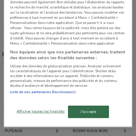
données peuvent également être utilisées pour l’élaboration de rapports,
la recherche de marché, scientifique et statistique, les analyses basées
Av. du Président Georges Pompidou Ermont
sur la localisation et l’analyse des tendances. Vous pouvez modifier vos
préférences à tout moment en accédant à Menu > Confidentialité >
15.8 km
Personnalisation dans notre application. Que se passe-t-il si vous
refusez : Vous verrez toujours de la publicité, mais elle portera sur des
Tous les magasins Feu Vert
sujets généraux et ne sera probablement pas pertinente pour vos centres
d’intérêt. Vous pouvez changer d’avis à tout moment en accédant à
Menu > Confidentialité > Personnalisation dans notre application.
Nos équipes ainsi que nos partenaires externes, traitent
Feu Vert, promotions et magasins
des données selon les finalités suivantes :
Utiliser des données de géolocalisation précises. Analyser activement
les caractéristiques de l’appareil pour l’identification. Stocker et/ou
accéder à des informations sur un appareil. Publicités et contenu
Promotions des catalogues et prospectus par ville
personnalisés, mesure de performance des publicités et du contenu,
dans les environs
études d’audience et développement de services.
Liste de nos partenaires (fournisseurs)
PARIS
VINCENNES
Afficher toutes les finalités
J'accepte
COURBEVOIE
BOULOGNE-BILLANCOURT
PUTEAUX
ROSNY-SOUS-BOIS