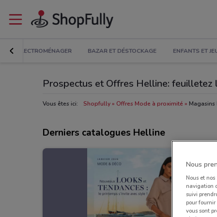
DIA ET ELECTROMÉNAGER
BAZAR ET DÉSTOCKAGE
ENFANTS ET JE
Prospectus et Offres Helline: feuilletez
Vous êtes ici:
Shopfully
Offres Mode à proximité
Magasins 
Derniers catalogues Helline
Nous pren
Nous et nos
navigation o
suivi prendr
pour fournir
vous sont pr