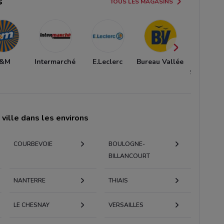
s
TOUS LES MAGASINS
&M
Intermarché
E.Leclerc
Bureau Vallée
Aucha
Supermar
ville dans les environs
COURBEVOIE
BOULOGNE-
BILLANCOURT
NANTERRE
THIAIS
LE CHESNAY
VERSAILLES