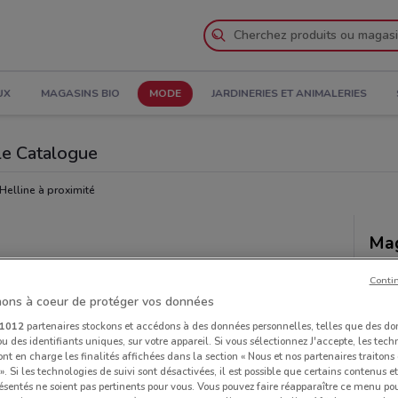
UX
MAGASINS BIO
MODE
JARDINERIES ET ANIMALERIES
 le Catalogue
Helline à proximité
Mag
Conti
ons à coeur de protéger vos données
1012
partenaires stockons et accédons à des données personnelles, telles que des d
u des identifiants uniques, sur votre appareil. Si vous sélectionnez J'accepte, les tech
ont en charge les finalités affichées dans la section « Nous et nos partenaires traiton
 ». Si les technologies de suivi sont désactivées, il est possible que certains contenus 
ésentés ne soient pas pertinents pour vous. Vous pouvez faire réapparaître ce menu po