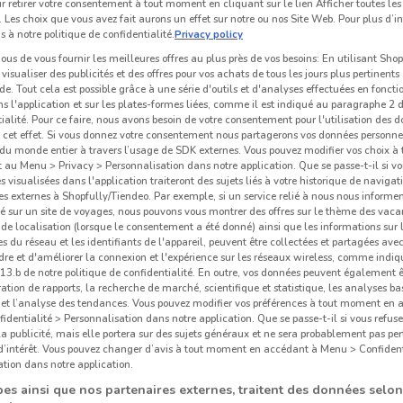
r retirer votre consentement à tout moment en cliquant sur le lien Afficher toutes les 
 Les choix que vous avez fait aurons un effet sur notre ou nos Site Web. Pour plus d’i
s à notre politique de confidentialité.
Privacy policy
us de vous fournir les meilleures offres au plus près de vos besoins: En utilisant Sho
visualiser des publicités et des offres pour vos achats de tous les jours plus pertinents
e. Tout cela est possible grâce à une série d'outils et d'analyses effectuées en foncti
ns l'application et sur les plates-formes liées, comme il est indiqué au paragraphe 2 d
ialité. Pour ce faire, nous avons besoin de votre consentement pour l'utilisation des 
à cet effet. Si vous donnez votre consentement nous partagerons vos données personne
du monde entier à travers l’usage de SDK externes. Vous pouvez modifier vos choix 
au Menu > Privacy > Personnalisation dans notre application. Que se passe-t-il si vo
és visualisées dans l'application traiteront des sujets liés à votre historique de navigat
s externes à Shopfully/Tiendeo. Par exemple, si un service relié à nous nous informe
é sur un site de voyages, nous pouvons vous montrer des offres sur le thème des vaca
Hel
de localisation (lorsque le consentement a été donné) ainsi que les informations sur 
 du réseau et les identifiants de l'appareil, peuvent être collectées et partagées avec 
re et d'améliorer la connexion et l'expérience sur les réseaux wireless, comme indi
3.b de notre politique de confidentialité. En outre, vos données peuvent également êt
ration de rapports, la recherche de marché, scientifique et statistique, les analyses ba
n et l’analyse des tendances. Vous pouvez modifier vos préférences à tout moment en
dentialité > Personnalisation dans notre application. Que se passe-t-il si vous refuse
la publicité, mais elle portera sur des sujets généraux et ne sera probablement pas per
 d’intérêt. Vous pouvez changer d’avis à tout moment en accédant à Menu > Confident
tion dans notre application.
es ainsi que nos partenaires externes, traitent des données selon