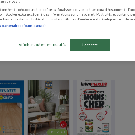
suivantes :
 données de géolocalisation précises. Analyser activement les caractéristiques de l’ap
tion. Stocker et/ou accéder à des informations sur un appareil. Publicités et contenu pe
erformance des publicités et du contenu, études d’audience et développement de serv
s partenaires (fournisseurs)
Afficher toutes les finalités
J'accepte
NOUVEAU