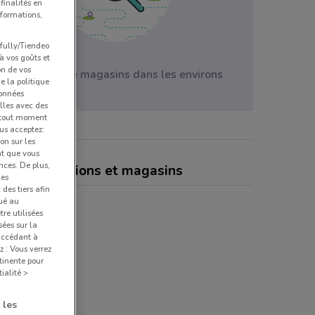
finalités en
nformations,
pfully/Tiendeo
 à vos goûts et
on de vos
il n'y a pas de magasins dans les environs
e la politique
données
lles avec des
à tout moment
us acceptez:
ion sur les
nt que vous
nces. De plus,
line, promotions et magasins
les
des tiers afin
qué au
re utilisées
sées sur la
 accédant à
z : Vous verrez
tinente pour
ialité >
 les