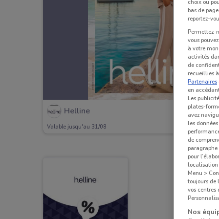
choix ou pou
bas de page.
reportez-vou
Permettez-no
vous pouvez 
à votre mond
activités da
de confident
recueillies 
Partenaires
en accédant 
Les publicit
plates-forme
Helline
avez navigu
les données 
Valable jusqu'au 31/08
performances
de comprend
paragraphe 1
pour l’élabo
localisatio
Menu > Confi
toujours de 
vos centres
Personnalisa
Nos équip