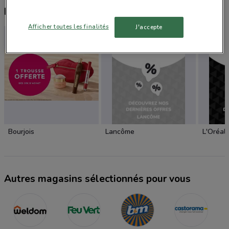
Nouveaux produits à essayer
Afficher toutes les finalités
J'accepte
Bourjois
Lancôme
L'Oréal
Autres magasins sélectionnés pour vous