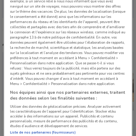
il n'y a pas de magasins dans les environs
exemple, si un service relié à nous nous informent que vous avez
navigué sur un site de voyages, nous pouvons vous montrer des offres
sur le thème des vacances. De plus, les données de localisation (lorsque
le consentement a été donné) ainsi que les informations sur les
performances du réseau et les identifiants de l'appareil, peuvent être
collectées et partagées avec des tiers afin de comprendre et d'améliorer
la connexion et l'expérience sur les réseaux wireless, comme indiqué au
paragraphe 13.b de notre politique de confidentialité. En outre, vos
Autres catalogues à proximité
données peuvent également être utilisées pour l’élaboration de rapports,
la recherche de marché, scientifique et statistique, les analyses basées
sur la localisation et l’analyse des tendances. Vous pouvez modifier vos
préférences à tout moment en accédant à Menu > Confidentialité >
Personnalisation dans notre application. Que se passe-t-il si vous
refusez : Vous verrez toujours de la publicité, mais elle portera sur des
sujets généraux et ne sera probablement pas pertinente pour vos centres
d’intérêt. Vous pouvez changer d’avis à tout moment en accédant à
Menu > Confidentialité > Personnalisation dans notre application.
Nos équipes ainsi que nos partenaires externes, traitent
des données selon les finalités suivantes :
Utiliser des données de géolocalisation précises. Analyser activement
les caractéristiques de l’appareil pour l’identification. Stocker et/ou
Weldom
Feu Vert
B&M
accéder à des informations sur un appareil. Publicités et contenu
personnalisés, mesure de performance des publicités et du contenu,
études d’audience et développement de services.
Liste de nos partenaires (fournisseurs)