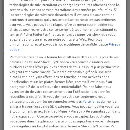
uniques, sur votre appareil. Si vous sélectionnez J'accepte, les
technologies de suivi prendront en charge les finalités affichées dans la
section « Nous et nos partenaires traitons des données pour fournir ». Si
les technologies de suivi sont désactivées, il est possible que certains
contenus et annonces qui vous sont présentés ne soient pas pertinents
Lancôme
pour vous. Vous pouvez faire réapparaître ce menu pour modifier vos
choix ou pour retirer votre consentement à tout moment en cliquant sur
le lien Afficher toutes les finalités en bas de page. Les choix que vous
avez fait aurons un effet sur notre ou nos Site Web. Pour plus
d’informations, reportez-vous à notre politique de confidentialité.
Privacy
Magasins Lancôme dans les environs
policy
Permettez-nous de vous fournir les meilleures offres au plus près de vos
besoins: En utilisant Shopfully/Tiendeo vous pouvez visualiser des
publicités et des offres pour vos achats de tous les jours plus pertinents à
vos goûts et à votre monde. Tout cela est possible grâce à une série
d'outils et d'analyses effectuées en fonction de vos activités dans
l'application et sur les plates-formes liées, comme il est indiqué au
paragraphe 2 de la politique de confidentialité. Pour ce faire, nous
avons besoin de votre consentement pour l'utilisation des données
recueillies à cet effet. Si vous donnez votre consentement nous
partagerons vos données personnelles avec des
Partenaires
du monde
entier à travers l’usage de SDK externes. Vous pouvez modifier vos choix
à tout moment en accédant au Menu > Privacy > Personnalisation dans
notre application. Que se passe-t-il si vous acceptez: Les publicités
visualisées dans l'application traiteront des sujets liés à votre historique
de navigation sur les plates-formes externes à Shopfully/Tiendeo. Par