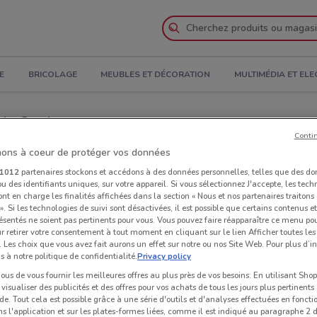
E
BRICOLAGE
MEUBLES ET DÉCORATION
MULTIMÉDIA ET EL
z le Catalogue
Conti
ons à coeur de protéger vos données
agasins Super U à proximité
1012
partenaires stockons et accédons à des données personnelles, telles que des d
u des identifiants uniques, sur votre appareil. Si vous sélectionnez J'accepte, les tech
Mag
ont en charge les finalités affichées dans la section « Nous et nos partenaires traiton
 ». Si les technologies de suivi sont désactivées, il est possible que certains contenus 
ésentés ne soient pas pertinents pour vous. Vous pouvez faire réapparaître ce menu po
r retirer votre consentement à tout moment en cliquant sur le lien Afficher toutes les 
 Les choix que vous avez fait aurons un effet sur notre ou nos Site Web. Pour plus d’i
s à notre politique de confidentialité.
Privacy policy
us de vous fournir les meilleures offres au plus près de vos besoins: En utilisant Sho
visualiser des publicités et des offres pour vos achats de tous les jours plus pertinents
e. Tout cela est possible grâce à une série d'outils et d'analyses effectuées en foncti
ns l'application et sur les plates-formes liées, comme il est indiqué au paragraphe 2 d