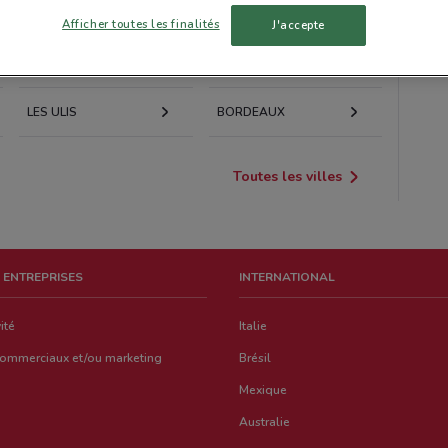
NANTERRE
THIAIS
Afficher toutes les finalités
J'accepte
LE CHESNAY
VERSAILLES
LES ULIS
BORDEAUX
Toutes les villes
 ENTREPRISES
INTERNATIONAL
ité
Italie
commerciaux et/ou marketing
Brésil
Mexique
Australie