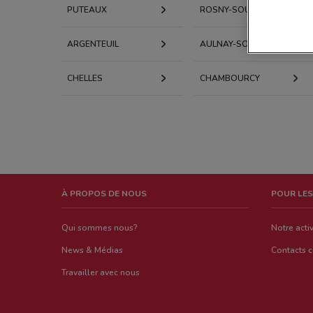
PUTEAUX
ROSNY-SOUS-BOIS
ARGENTEUIL
AULNAY-SOUS-BOIS
CHELLES
CHAMBOURCY
À PROPOS DE NOUS
POUR LES
Qui sommes nous?
Notre activ
News & Médias
Contacts 
Travailler avec nous