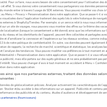
ialité. Pour ce faire, nous avons besoin de votre consentement pour l'utilisation des 
à cet effet. Si vous donnez votre consentement nous partagerons vos données personne
du monde entier à travers l’usage de SDK externes. Vous pouvez modifier vos choix 
au Menu > Privacy > Personnalisation dans notre application. Que se passe-t-il si vo
és visualisées dans l'application traiteront des sujets liés à votre historique de navigat
s externes à Shopfully/Tiendeo. Par exemple, si un service relié à nous nous informe
é sur un site de voyages, nous pouvons vous montrer des offres sur le thème des vaca
de localisation (lorsque le consentement a été donné) ainsi que les informations sur 
 du réseau et les identifiants de l'appareil, peuvent être collectées et partagées avec 
re et d'améliorer la connexion et l'expérience sur les réseaux wireless, comme indi
3.b de notre politique de confidentialité. En outre, vos données peuvent également êt
ration de rapports, la recherche de marché, scientifique et statistique, les analyses ba
n et l’analyse des tendances. Vous pouvez modifier vos préférences à tout moment en
dentialité > Personnalisation dans notre application. Que se passe-t-il si vous refuse
la publicité, mais elle portera sur des sujets généraux et ne sera probablement pas per
12.9 km
 d’intérêt. Vous pouvez changer d’avis à tout moment en accédant à Menu > Confident
tion dans notre application.
es ainsi que nos partenaires externes, traitent des données selon
suivantes :
ville dans les environs
Sup
 données de géolocalisation précises. Analyser activement les caractéristiques de l’ap
tion. Stocker et/ou accéder à des informations sur un appareil. Publicités et contenu pe
erformance des publicités et du contenu, études d’audience et développement de serv
COURBEVOIE
BOULOGNE-
s partenaires (fournisseurs)
BILLANCOURT