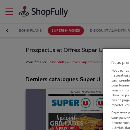
BONS PLANS
SUPERMARCHÉS
DISCOUNT ALIMENTAIR
Prospectus et Offres Super U: feuillete
Nous pren
Vous êtes ici:
Shopfully
Offres Supermarchés à proximité
M
Nous et nos
navigation o
Derniers catalogues Super U
suivi prendr
pour fournir
vous sont pr
choix ou pou
bas de page.
reportez-vou
Permettez-no
vous pouvez 
à votre mond
activités da