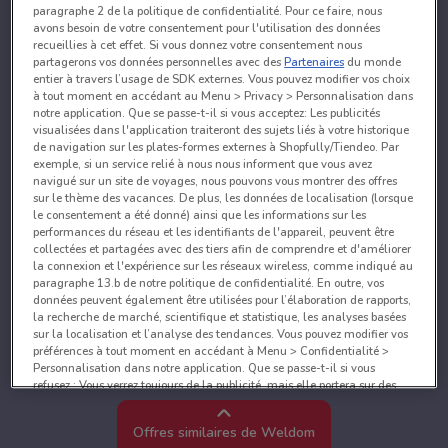
paragraphe 2 de la politique de confidentialité. Pour ce faire, nous
avons besoin de votre consentement pour l'utilisation des données
recueillies à cet effet. Si vous donnez votre consentement nous
partagerons vos données personnelles avec des
Partenaires
du monde
entier à travers l’usage de SDK externes. Vous pouvez modifier vos choix
à tout moment en accédant au Menu > Privacy > Personnalisation dans
notre application. Que se passe-t-il si vous acceptez: Les publicités
visualisées dans l'application traiteront des sujets liés à votre historique
de navigation sur les plates-formes externes à Shopfully/Tiendeo. Par
exemple, si un service relié à nous nous informent que vous avez
navigué sur un site de voyages, nous pouvons vous montrer des offres
sur le thème des vacances. De plus, les données de localisation (lorsque
le consentement a été donné) ainsi que les informations sur les
performances du réseau et les identifiants de l'appareil, peuvent être
collectées et partagées avec des tiers afin de comprendre et d'améliorer
la connexion et l'expérience sur les réseaux wireless, comme indiqué au
paragraphe 13.b de notre politique de confidentialité. En outre, vos
données peuvent également être utilisées pour l’élaboration de rapports,
la recherche de marché, scientifique et statistique, les analyses basées
sur la localisation et l’analyse des tendances. Vous pouvez modifier vos
préférences à tout moment en accédant à Menu > Confidentialité >
Personnalisation dans notre application. Que se passe-t-il si vous
refusez : Vous verrez toujours de la publicité, mais elle portera sur des
sujets généraux et ne sera probablement pas pertinente pour vos centres
d’intérêt. Vous pouvez changer d’avis à tout moment en accédant à
Offres similaires de Weldom
Menu > Confidentialité > Personnalisation dans notre application.