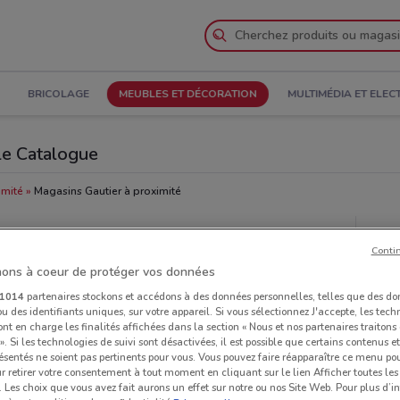
BRICOLAGE
MEUBLES ET DÉCORATION
MULTIMÉDIA ET ELE
 le Catalogue
imité
Magasins Gautier à proximité
Mag
Conti
ons à coeur de protéger vos données
1014
partenaires stockons et accédons à des données personnelles, telles que des d
u des identifiants uniques, sur votre appareil. Si vous sélectionnez J'accepte, les tech
ont en charge les finalités affichées dans la section « Nous et nos partenaires traiton
 ». Si les technologies de suivi sont désactivées, il est possible que certains contenus 
ésentés ne soient pas pertinents pour vous. Vous pouvez faire réapparaître ce menu po
r retirer votre consentement à tout moment en cliquant sur le lien Afficher toutes les 
 Les choix que vous avez fait aurons un effet sur notre ou nos Site Web. Pour plus d’i