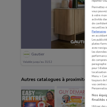
reportez-vou
Permettez-no
vous pouvez 
à votre mond
activités da
de confident
recueillies 
Partenaires
en accédant 
Les publicit
plates-forme
avez navigu
les données 
Gautier
performances
de comprend
Valable jusqu'au 31/12
paragraphe 1
pour l’élabo
localisatio
Menu > Confi
Autres catalogues à proximité
toujours de 
vos centres
Personnalisa
Nos équip
finalités 
Utiliser des