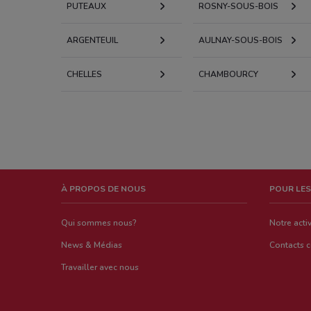
PUTEAUX
ROSNY-SOUS-BOIS
ARGENTEUIL
AULNAY-SOUS-BOIS
CHELLES
CHAMBOURCY
À PROPOS DE NOUS
POUR LES
Qui sommes nous?
Notre activ
News & Médias
Contacts 
Travailler avec nous