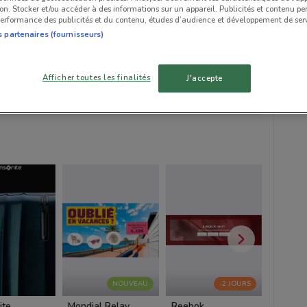
tion. Stocker et/ou accéder à des informations sur un appareil. Publicités et contenu pe
erformance des publicités et du contenu, études d’audience et développement de serv
s partenaires (fournisseurs)
Afficher toutes les finalités
J'accepte
a
Yves Delorme
Cuisinella
Cuisine
NOUVEAU
-2 JOURS
ite
Mondial Relay
Reebok
Bourjoi