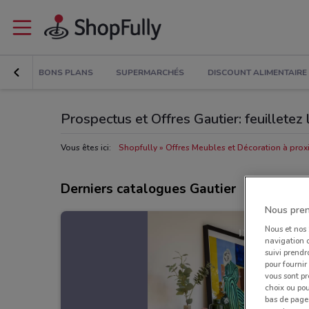
BONS PLANS
SUPERMARCHÉS
DISCOUNT ALIMENTAIRE
Prospectus et Offres Gautier: feuilletez
Vous êtes ici:
Shopfully
Offres Meubles et Décoration à prox
Derniers catalogues Gautier
Nous pren
Nous et nos
navigation o
suivi prendr
pour fournir
vous sont pr
choix ou pou
bas de page.