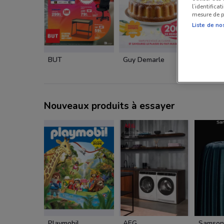
l’identifica
mesure de p
Liste de no
BUT
Guy Demarle
Mobalp
Nouveaux produits à essayer
Playmobil
AEG
Samson