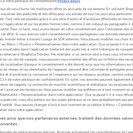
s à notre politique de confidentialité.
Privacy policy
us de vous fournir les meilleures offres au plus près de vos besoins: En utilisant Sho
visualiser des publicités et des offres pour vos achats de tous les jours plus pertinents
e. Tout cela est possible grâce à une série d'outils et d'analyses effectuées en foncti
ns l'application et sur les plates-formes liées, comme il est indiqué au paragraphe 2 d
ialité. Pour ce faire, nous avons besoin de votre consentement pour l'utilisation des 
à cet effet. Si vous donnez votre consentement nous partagerons vos données personne
du monde entier à travers l’usage de SDK externes. Vous pouvez modifier vos choix 
au Menu > Privacy > Personnalisation dans notre application. Que se passe-t-il si vo
és visualisées dans l'application traiteront des sujets liés à votre historique de navigat
s externes à Shopfully/Tiendeo. Par exemple, si un service relié à nous nous informe
é sur un site de voyages, nous pouvons vous montrer des offres sur le thème des vaca
de localisation (lorsque le consentement a été donné) ainsi que les informations sur 
 du réseau et les identifiants de l'appareil, peuvent être collectées et partagées avec 
re et d'améliorer la connexion et l'expérience sur les réseaux wireless, comme indi
932 m
3.b de notre politique de confidentialité. En outre, vos données peuvent également êt
ration de rapports, la recherche de marché, scientifique et statistique, les analyses ba
n et l’analyse des tendances. Vous pouvez modifier vos préférences à tout moment en
dentialité > Personnalisation dans notre application. Que se passe-t-il si vous refuse
la publicité, mais elle portera sur des sujets généraux et ne sera probablement pas per
Gau
 d’intérêt. Vous pouvez changer d’avis à tout moment en accédant à Menu > Confident
tion dans notre application.
es ainsi que nos partenaires externes, traitent des données selon
suivantes :
 données de géolocalisation précises. Analyser activement les caractéristiques de l’ap