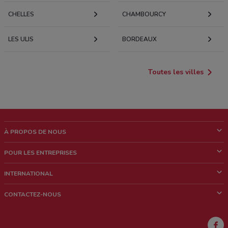
CHELLES
CHAMBOURCY
LES ULIS
BORDEAUX
Toutes les villes
À PROPOS DE NOUS
Qui sommes nous?
POUR LES ENTREPRISES
News & Médias
Notre activité
INTERNATIONAL
Travailler avec nous
Contacts commerciaux et/ou marketing
Italie
CONTACTEZ-NOUS
Brésil
Signaler un point de vente
Mexique
Signaler un prospectus