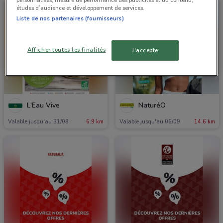
études d’audience et développement de services.
Liste de nos partenaires (fournisseurs)
Afficher toutes les finalités
J'accepte
L'Eau Vive
NaturéO
Valable jusqu'au 31/08
6.9 km
Valable jusqu'au 06/09
14.6 km