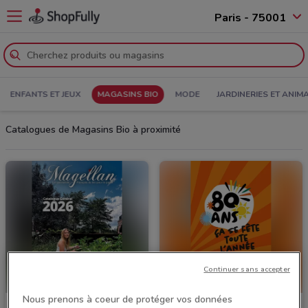
Paris - 75001
ENFANTS ET JEUX
MAGASINS BIO
MODE
JARDINERIES ET ANIM
Catalogues de Magasins Bio à proximité
Continuer sans accepter
Nous prenons à coeur de protéger vos données