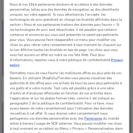
Magellan
La Vie Claire
Nous et nos
1014
partenaires stockons et accédons à des données
personnelles, telles que des données de navigation ou des identifiants
Valable jusqu'au 31/12
Valable jusqu'au 31/12
227 m
uniques, sur votre appareil. Si vous sélectionnez J'accepte, les
technologies de suivi prendront en charge les finalités affichées dans la
section « Nous et nos partenaires traitons des données pour fournir ». Si
les technologies de suivi sont désactivées, il est possible que certains
contenus et annonces qui vous sont présentés ne soient pas pertinents
pour vous. Vous pouvez faire réapparaître ce menu pour modifier vos
choix ou pour retirer votre consentement à tout moment en cliquant sur
le lien Afficher toutes les finalités en bas de page. Les choix que vous
avez fait aurons un effet sur notre ou nos Site Web. Pour plus
d’informations, reportez-vous à notre politique de confidentialité.
Privacy
policy
Permettez-nous de vous fournir les meilleures offres au plus près de vos
besoins: En utilisant Shopfully/Tiendeo vous pouvez visualiser des
Nature et Découvertes
Naturalia
publicités et des offres pour vos achats de tous les jours plus pertinents à
vos goûts et à votre monde. Tout cela est possible grâce à une série
Valable jusqu'au 31/08
312 m
Valable jusqu'au 31/08
743 m
d'outils et d'analyses effectuées en fonction de vos activités dans
l'application et sur les plates-formes liées, comme il est indiqué au
paragraphe 2 de la politique de confidentialité. Pour ce faire, nous
avons besoin de votre consentement pour l'utilisation des données
recueillies à cet effet. Si vous donnez votre consentement nous
partagerons vos données personnelles avec des
Partenaires
du monde
entier à travers l’usage de SDK externes. Vous pouvez modifier vos choix
à tout moment en accédant au Menu > Privacy > Personnalisation dans