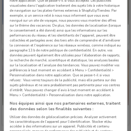
notre application. Que se passe-t-il si vous acceptez: Les publicités
visualisées dans l'application traiteront des sujets liés à votre historique
de navigation sur les plates-formes externes à Shopfully/Tiendeo. Par
exemple, si un service relié à nous nous informent que vous avez
navigué sur un site de voyages, nous pouvons vous montrer des offres
sur le thème des vacances. De plus, les données de localisation (lorsque
le consentement a été donné) ainsi que les informations sur les
Biocoop
Biocoop
performances du réseau et les identifiants de l'appareil, peuvent être
collectées et partagées avec des tiers afin de comprendre et d'améliorer
Valable jusqu'au 20/09
769 m
Valable jusqu'au 30/09
769 m
la connexion et l'expérience sur les réseaux wireless, comme indiqué au
paragraphe 13.b de notre politique de confidentialité. En outre, vos
données peuvent également être utilisées pour l’élaboration de rapports,
la recherche de marché, scientifique et statistique, les analyses basées
sur la localisation et l’analyse des tendances. Vous pouvez modifier vos
préférences à tout moment en accédant à Menu > Confidentialité >
Personnalisation dans notre application. Que se passe-t-il si vous
refusez : Vous verrez toujours de la publicité, mais elle portera sur des
sujets généraux et ne sera probablement pas pertinente pour vos centres
d’intérêt. Vous pouvez changer d’avis à tout moment en accédant à
Menu > Confidentialité > Personnalisation dans notre application.
Nos équipes ainsi que nos partenaires externes, traitent
des données selon les finalités suivantes :
Biocoop
UGC
Utiliser des données de géolocalisation précises. Analyser activement
les caractéristiques de l’appareil pour l’identification. Stocker et/ou
Valable jusqu'au 31/12
769 m
Valable jusqu'au 31/08
852 m
accéder à des informations sur un appareil. Publicités et contenu
personnalisés, mesure de performance des publicités et du contenu,