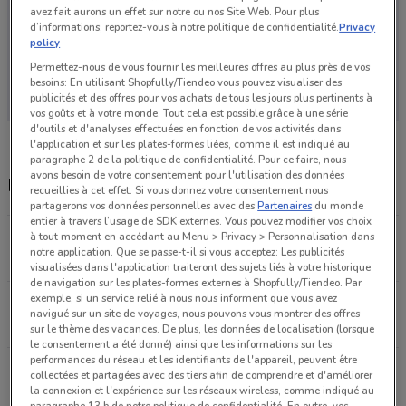
avez fait aurons un effet sur notre ou nos Site Web. Pour plus
d’informations, reportez-vous à notre politique de confidentialité.
Privacy
policy
Permettez-nous de vous fournir les meilleures offres au plus près de vos
Aucun catalogue disponible pour le moment
besoins: En utilisant Shopfully/Tiendeo vous pouvez visualiser des
publicités et des offres pour vos achats de tous les jours plus pertinents à
vos goûts et à votre monde. Tout cela est possible grâce à une série
d'outils et d'analyses effectuées en fonction de vos activités dans
l'application et sur les plates-formes liées, comme il est indiqué au
paragraphe 2 de la politique de confidentialité. Pour ce faire, nous
avons besoin de votre consentement pour l'utilisation des données
Magasins Acuitis dans les environs
recueillies à cet effet. Si vous donnez votre consentement nous
partagerons vos données personnelles avec des
Partenaires
du monde
entier à travers l’usage de SDK externes. Vous pouvez modifier vos choix
7, rue des Coches Saint-germain-en-laye
à tout moment en accédant au Menu > Privacy > Personnalisation dans
notre application. Que se passe-t-il si vous acceptez: Les publicités
9 km
FERMÉ
visualisées dans l'application traiteront des sujets liés à votre historique
de navigation sur les plates-formes externes à Shopfully/Tiendeo. Par
exemple, si un service relié à nous nous informent que vous avez
1 avenue des Ternes Paris
navigué sur un site de voyages, nous pouvons vous montrer des offres
13.8 km
FERMÉ
sur le thème des vacances. De plus, les données de localisation (lorsque
le consentement a été donné) ainsi que les informations sur les
performances du réseau et les identifiants de l'appareil, peuvent être
10, rue du Départ Paris
collectées et partagées avec des tiers afin de comprendre et d'améliorer
14.3 km
FERMÉ
la connexion et l'expérience sur les réseaux wireless, comme indiqué au