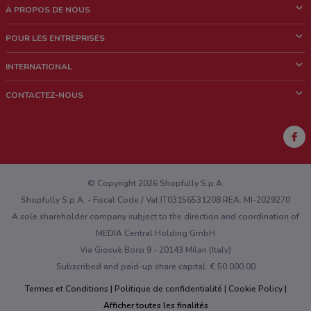
À PROPOS DE NOUS
Qui sommes nous?
POUR LES ENTREPRISES
News & Médias
Notre activité
INTERNATIONAL
Travailler avec nous
Contacts commerciaux et/ou marketing
Italie
CONTACTEZ-NOUS
Brésil
Signaler un point de vente
Mexique
Signaler un prospectus
Australie
Vous rencontrez un problème technique sur l’appli ou le site?
Nouvelle-Zélande
© Copyright 2026 Shopfully S.p.A.
Shopfully S.p.A. - Fiscal Code / Vat IT03156531208 REA: MI-2029270
A sole shareholder company subject to the direction and coordination of
MEDIA Central Holding GmbH
Via Giosuè Borsi 9 - 20143 Milan (Italy)
Subscribed and paid-up share capital: € 50.000,00
Termes et Conditions
Politique de confidentialité
Cookie Policy
Afficher toutes les finalités