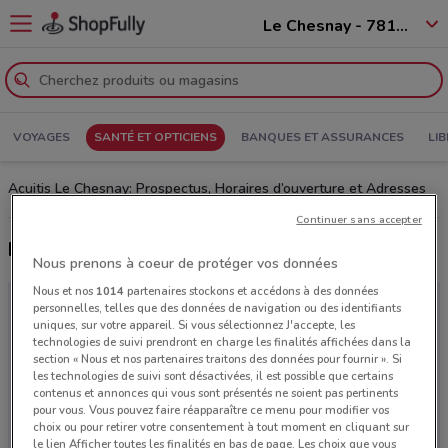
Le Chesnay - 78150
VOYAGES
SANTÉ ET OPTICIENS
BANQUES ET ASSURANCES
LIB
Acuitis Le Chesnay: Prospectus, Horaires d’ouverture et Adresses
Continuer sans accepter
Derniers catalogues Acuitis
Nous prenons à coeur de protéger vos données
Nous et nos
1014
partenaires stockons et accédons à des données
personnelles, telles que des données de navigation ou des identifiants
uniques, sur votre appareil. Si vous sélectionnez J'accepte, les
technologies de suivi prendront en charge les finalités affichées dans la
section « Nous et nos partenaires traitons des données pour fournir ». Si
les technologies de suivi sont désactivées, il est possible que certains
contenus et annonces qui vous sont présentés ne soient pas pertinents
pour vous. Vous pouvez faire réapparaître ce menu pour modifier vos
choix ou pour retirer votre consentement à tout moment en cliquant sur
le lien Afficher toutes les finalités en bas de page. Les choix que vous