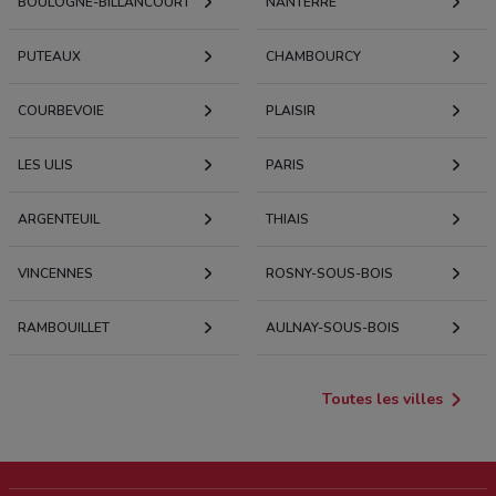
BOULOGNE-BILLANCOURT
NANTERRE
PUTEAUX
CHAMBOURCY
COURBEVOIE
PLAISIR
LES ULIS
PARIS
ARGENTEUIL
THIAIS
VINCENNES
ROSNY-SOUS-BOIS
RAMBOUILLET
AULNAY-SOUS-BOIS
Toutes les villes