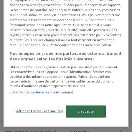
paragraphe 13.b de notre politique de confidentialité. En outre, vos
données peuvent également être utilisées pour l’élaboration de rapports,
21-32 rue d'Alsace Levallois-perret
la recherche de marché, scientifique et statistique, les analyses basées
sur la localisation et l’analyse des tendances. Vous pouvez modifier vos
14.6 km
FERMÉ
préférences à tout moment en accédant à Menu > Confidentialité >
Personnalisation dans notre application. Que se passe-t-il si vous
refusez : Vous verrez toujours de la publicité, mais elle portera sur des
117, rue de Rennes Paris
sujets généraux et ne sera probablement pas pertinente pour vos centres
14.8 km
FERMÉ
d’intérêt. Vous pouvez changer d’avis à tout moment en accédant à
Menu > Confidentialité > Personnalisation dans notre application.
Tous les magasins Acuitis
Nos équipes ainsi que nos partenaires externes, traitent
des données selon les finalités suivantes :
Utiliser des données de géolocalisation précises. Analyser activement
Acuitis, promotions et magasins
les caractéristiques de l’appareil pour l’identification. Stocker et/ou
accéder à des informations sur un appareil. Publicités et contenu
personnalisés, mesure de performance des publicités et du contenu,
études d’audience et développement de services.
Liste de nos partenaires (fournisseurs)
Promotions des catalogues et prospectus par ville
dans les environs
Afficher toutes les finalités
J'accepte
LE CHESNAY
VERSAILLES