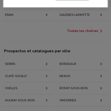
JENNYFER
PIMKIE
ERAM
GALERIES LAFAYETTE
Toutes les chaînes
Prospectus et catalogues par ville
SERRIS
BORDEAUX
CLAYE-SOUILLY
MEAUX
CHELLES
ROSNY-SOUS-BOIS
AULNAY-SOUS-BOIS
VINCENNES