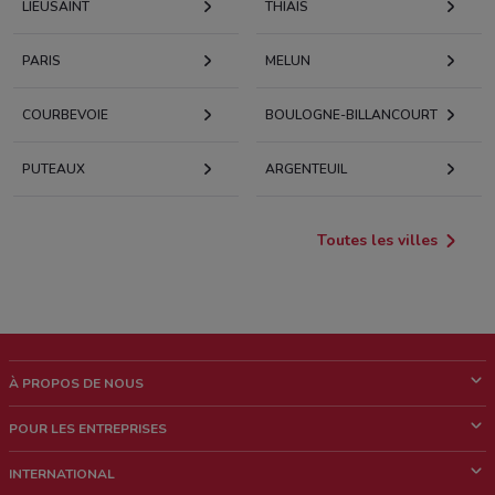
LIEUSAINT
THIAIS
PARIS
MELUN
COURBEVOIE
BOULOGNE-BILLANCOURT
PUTEAUX
ARGENTEUIL
Toutes les villes
À PROPOS DE NOUS
Qui sommes nous?
POUR LES ENTREPRISES
News & Médias
Notre activité
INTERNATIONAL
Travailler avec nous