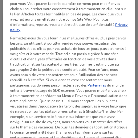
Toutes les offres de ce magasin
pour vous. Vous pouvez faire réapparaître ce menu pour modifier vos
choix ou pour retirer votre consentement à tout moment en cliquant sur
le lien Afficher toutes les finalités en bas de page. Les choix que vous
avez fait aurons un effet sur notre ou nos Site Web. Pour plus
d’informations, reportez-vous à notre politique de confidentialité.
Privacy
policy
Permettez-nous de vous fournir les meilleures offres au plus près de vos
besoins: En utilisant Shopfully/Tiendeo vous pouvez visualiser des
publicités et des offres pour vos achats de tous les jours plus pertinents à
vos goûts et à votre monde. Tout cela est possible grâce à une série
d'outils et d'analyses effectuées en fonction de vos activités dans
l'application et sur les plates-formes liées, comme il est indiqué au
paragraphe 2 de la politique de confidentialité. Pour ce faire, nous
avons besoin de votre consentement pour l'utilisation des données
Calvin Klein
recueillies à cet effet. Si vous donnez votre consentement nous
partagerons vos données personnelles avec des
Partenaires
du monde
990 m
entier à travers l’usage de SDK externes. Vous pouvez modifier vos choix
à tout moment en accédant au Menu > Privacy > Personnalisation dans
notre application. Que se passe-t-il si vous acceptez: Les publicités
Magasins Calvin Klein dans les environs
visualisées dans l'application traiteront des sujets liés à votre historique
de navigation sur les plates-formes externes à Shopfully/Tiendeo. Par
exemple, si un service relié à nous nous informent que vous avez
navigué sur un site de voyages, nous pouvons vous montrer des offres
3 cours de la Garonne Serris
sur le thème des vacances. De plus, les données de localisation (lorsque
990 m
OUVERT
le consentement a été donné) ainsi que les informations sur les
performances du réseau et les identifiants de l'appareil, peuvent être