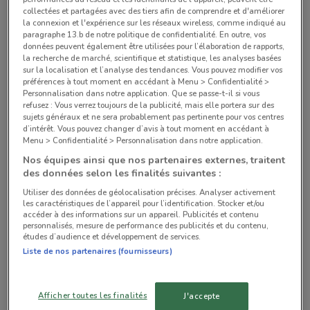
collectées et partagées avec des tiers afin de comprendre et d'améliorer
Tous les magasins Calvin Klein
la connexion et l'expérience sur les réseaux wireless, comme indiqué au
paragraphe 13.b de notre politique de confidentialité. En outre, vos
données peuvent également être utilisées pour l’élaboration de rapports,
la recherche de marché, scientifique et statistique, les analyses basées
sur la localisation et l’analyse des tendances. Vous pouvez modifier vos
Chaînes de Mode à Serris
préférences à tout moment en accédant à Menu > Confidentialité >
Personnalisation dans notre application. Que se passe-t-il si vous
refusez : Vous verrez toujours de la publicité, mais elle portera sur des
ZARA
KIABI
sujets généraux et ne sera probablement pas pertinente pour vos centres
d’intérêt. Vous pouvez changer d’avis à tout moment en accédant à
Menu > Confidentialité > Personnalisation dans notre application.
H&M
ETAM
Nos équipes ainsi que nos partenaires externes, traitent
des données selon les finalités suivantes :
GÉMO
ZEEMAN
Utiliser des données de géolocalisation précises. Analyser activement
les caractéristiques de l’appareil pour l’identification. Stocker et/ou
accéder à des informations sur un appareil. Publicités et contenu
PRIMARK
MANGO
personnalisés, mesure de performance des publicités et du contenu,
études d’audience et développement de services.
CHAUSSEA
BERSHKA
Liste de nos partenaires (fournisseurs)
PROMOD
C&A
Afficher toutes les finalités
J'accepte