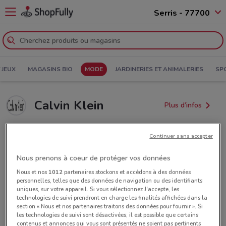
Serris - 77700
 JEUX
MAGASINS BIO
MODE
JARDINERIES ET ANIMALERIES
SP
Calvin Klein
Plus d’infos
Calvin Klein Serris 3 cours de la
Continuer sans accepter
Garonne
Nous prenons à coeur de protéger vos données
951 m
Nous et nos
1012
partenaires stockons et accédons à des données
personnelles, telles que des données de navigation ou des identifiants
Ouvert
Lundi
Mardi
Mercredi
10:00 / 20:00
10:00 / 20:00
10:00 / 20:00
uniques, sur votre appareil. Si vous sélectionnez J'accepte, les
Jeudi
10:00 / 20:00
technologies de suivi prendront en charge les finalités affichées dans la
Vendredi
Samedi
Dimanche
10:00 / 20:00
09:00 / 20:00
09:00 / 20:00
section « Nous et nos partenaires traitons des données pour fournir ». Si
les technologies de suivi sont désactivées, il est possible que certains
contenus et annonces qui vous sont présentés ne soient pas pertinents