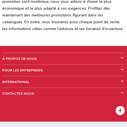
promotion sont nombreux, nous vous aidons à choisir le plus
économique et le plus adapté à vos exigences. Profitez dès
maintenant des meilleures promotions figurant dans les
catalogues. En outre, vous trouverez pour chaque point de vente
les informations utiles comme l'adresse et les horaires d'ouverture.
À PROPOS DE NOUS
Qui sommes nous?
POUR LES ENTREPRISES
News & Médias
Notre activité
INTERNATIONAL
Travailler avec nous
Contacts commerciaux et/ou marketing
Italie
CONTACTEZ-NOUS
Brésil
Signaler un point de vente
Mexique
Signaler un prospectus
Australie
Vous rencontrez un problème technique sur l’appli ou le site?