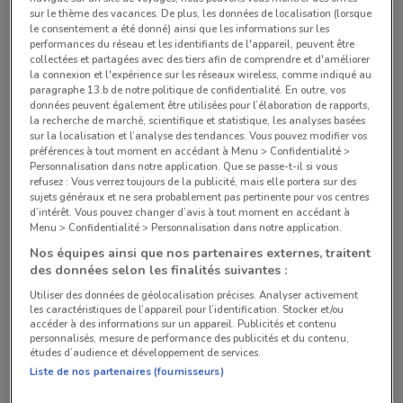
sur le thème des vacances. De plus, les données de localisation (lorsque
2.9 km
OUVERT
le consentement a été donné) ainsi que les informations sur les
performances du réseau et les identifiants de l'appareil, peuvent être
collectées et partagées avec des tiers afin de comprendre et d'améliorer
11 Boulevard De Grenelle Paris
la connexion et l'expérience sur les réseaux wireless, comme indiqué au
3.8 km
OUVERT
paragraphe 13.b de notre politique de confidentialité. En outre, vos
données peuvent également être utilisées pour l’élaboration de rapports,
la recherche de marché, scientifique et statistique, les analyses basées
4 Rue Henri Barbusse Levallois-perret
sur la localisation et l’analyse des tendances. Vous pouvez modifier vos
5.1 km
OUVERT
préférences à tout moment en accédant à Menu > Confidentialité >
Personnalisation dans notre application. Que se passe-t-il si vous
refusez : Vous verrez toujours de la publicité, mais elle portera sur des
15 Boulevard De La Liberté Les Lilas
sujets généraux et ne sera probablement pas pertinente pour vos centres
d’intérêt. Vous pouvez changer d’avis à tout moment en accédant à
6.1 km
OUVERT
Menu > Confidentialité > Personnalisation dans notre application.
Nos équipes ainsi que nos partenaires externes, traitent
70 Avenue Du Maréchal Foch Créteil
des données selon les finalités suivantes :
11.5 km
OUVERT
Utiliser des données de géolocalisation précises. Analyser activement
les caractéristiques de l’appareil pour l’identification. Stocker et/ou
accéder à des informations sur un appareil. Publicités et contenu
Tous les magasins Castorama
personnalisés, mesure de performance des publicités et du contenu,
études d’audience et développement de services.
Liste de nos partenaires (fournisseurs)
Chaînes de Bricolage à Paris