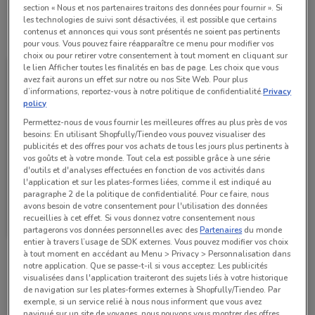
section « Nous et nos partenaires traitons des données pour fournir ». Si
les technologies de suivi sont désactivées, il est possible que certains
contenus et annonces qui vous sont présentés ne soient pas pertinents
Toutes les offres de ce magasin
pour vous. Vous pouvez faire réapparaître ce menu pour modifier vos
choix ou pour retirer votre consentement à tout moment en cliquant sur
le lien Afficher toutes les finalités en bas de page. Les choix que vous
avez fait aurons un effet sur notre ou nos Site Web. Pour plus
d’informations, reportez-vous à notre politique de confidentialité.
Privacy
policy
Permettez-nous de vous fournir les meilleures offres au plus près de vos
besoins: En utilisant Shopfully/Tiendeo vous pouvez visualiser des
publicités et des offres pour vos achats de tous les jours plus pertinents à
vos goûts et à votre monde. Tout cela est possible grâce à une série
d'outils et d'analyses effectuées en fonction de vos activités dans
l'application et sur les plates-formes liées, comme il est indiqué au
paragraphe 2 de la politique de confidentialité. Pour ce faire, nous
Castorama
avons besoin de votre consentement pour l'utilisation des données
recueillies à cet effet. Si vous donnez votre consentement nous
Valable jusqu'au 18/08
4.5 km
partagerons vos données personnelles avec des
Partenaires
du monde
entier à travers l’usage de SDK externes. Vous pouvez modifier vos choix
à tout moment en accédant au Menu > Privacy > Personnalisation dans
notre application. Que se passe-t-il si vous acceptez: Les publicités
Magasins Castorama dans les environs
visualisées dans l'application traiteront des sujets liés à votre historique
de navigation sur les plates-formes externes à Shopfully/Tiendeo. Par
exemple, si un service relié à nous nous informent que vous avez
1-3 Rue De Caulaincourt Paris
navigué sur un site de voyages, nous pouvons vous montrer des offres