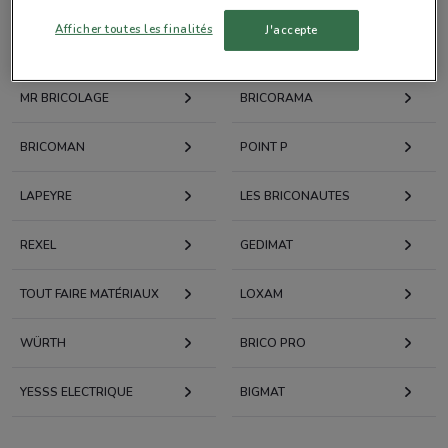
Afficher toutes les finalités
J'accepte
BRICOMARCHÉ
LEROY MERLIN
MR BRICOLAGE
BRICORAMA
BRICOMAN
POINT P
LAPEYRE
LES BRICONAUTES
REXEL
GEDIMAT
TOUT FAIRE MATÉRIAUX
LOXAM
WÜRTH
BRICO PRO
YESSS ELECTRIQUE
BIGMAT