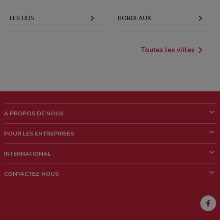
LES ULIS
BORDEAUX
Toutes les villes
À PROPOS DE NOUS
Qui sommes nous?
POUR LES ENTREPRISES
News & Médias
Notre activité
INTERNATIONAL
Travailler avec nous
Contacts commerciaux et/ou marketing
Italie
CONTACTEZ-NOUS
Brésil
Signaler un point de vente
Mexique
Signaler un prospectus
Australie