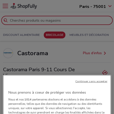
Paris - 75001
DISCOUNT ALIMENTAIRE
BRICOLAGE
MEUBLES ET DÉCORATION
Castorama
Plus d’infos
Castorama Paris 9-11 Cours De
Vincennes
Continuer sans accepter
4.5 km
Ouvert
Nous prenons à coeur de protéger vos données
Lundi
Mardi
Mercredi
Jeudi
09:00 / 20:00
09:00 / 20:00
09:00 / 17:00
Fermé
Vendredi
09:00 / 20:00
Nous et nos
1014
partenaires stockons et accédons à des données
Samedi
Dimanche
09:00 / 20:00
10:00 / 19:00
personnelles, telles que des données de navigation ou des identifiants
33155251414
uniques, sur votre appareil. Si vous sélectionnez J'accepte, les
technologies de suivi prendront en charge les finalités affichées dans la