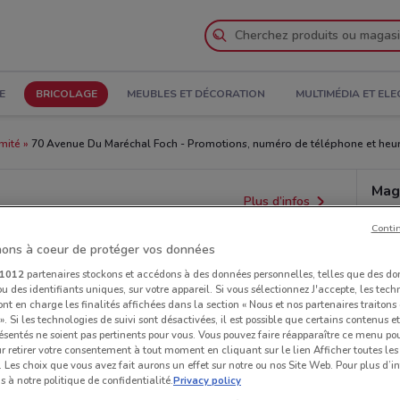
E
BRICOLAGE
MEUBLES ET DÉCORATION
MULTIMÉDIA ET EL
mité
70 Avenue Du Maréchal Foch - Promotions, numéro de téléphone et heur
Mag
Plus d’infos
Conti
ons à coeur de protéger vos données
1012
partenaires stockons et accédons à des données personnelles, telles que des d
u des identifiants uniques, sur votre appareil. Si vous sélectionnez J'accepte, les tech
ont en charge les finalités affichées dans la section « Nous et nos partenaires traiton
 ». Si les technologies de suivi sont désactivées, il est possible que certains contenus 
ésentés ne soient pas pertinents pour vous. Vous pouvez faire réapparaître ce menu po
r retirer votre consentement à tout moment en cliquant sur le lien Afficher toutes les 
 Les choix que vous avez fait aurons un effet sur notre ou nos Site Web. Pour plus d’i
s à notre politique de confidentialité.
Privacy policy