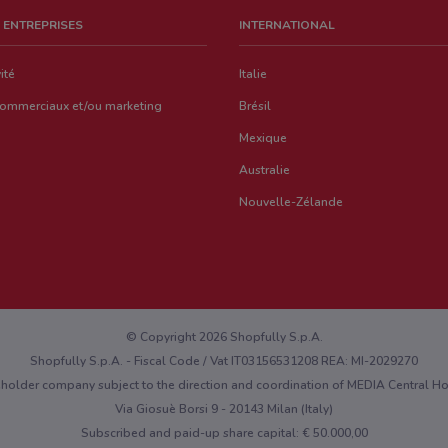
 ENTREPRISES
INTERNATIONAL
ité
Italie
commerciaux et/ou marketing
Brésil
Mexique
Australie
Nouvelle-Zélande
© Copyright 2026 Shopfully S.p.A.
Shopfully S.p.A. - Fiscal Code / Vat IT03156531208 REA: MI-2029270
eholder company subject to the direction and coordination of MEDIA Central 
Via Giosuè Borsi 9 - 20143 Milan (Italy)
Subscribed and paid-up share capital: € 50.000,00