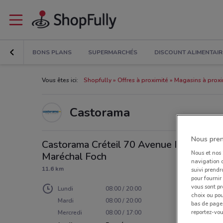
BONS PLANS
SUPERMARCHÉS
DISCOUNT ALIMENTAIR
Vous êtes ici:
Shopfully
Offres à proximité
Magasins à proxi
Castorama
Nous pren
Castorama Créteil 70 Avenue Du
Nous et nos
Maréchal Foch
navigation o
11.6 km
suivi prendr
pour fournir
vous sont pr
Lundi
08:00 / 20:00
choix ou pou
Mardi
08:00 / 20:00
bas de page.
reportez-vou
Mercredi
08:00 / 17:00