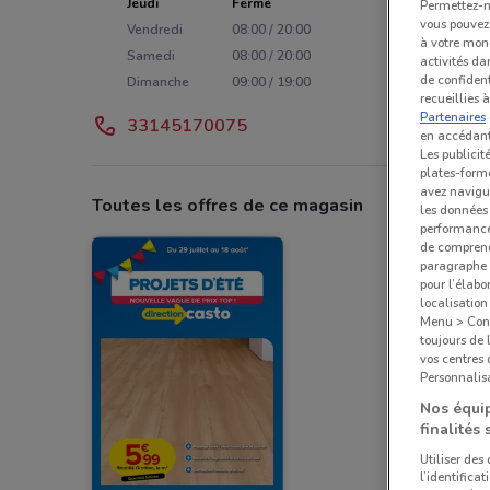
Jeudi
Fermé
Permettez-no
vous pouvez 
Vendredi
08:00 / 20:00
à votre mond
Samedi
08:00 / 20:00
activités da
de confident
Dimanche
09:00 / 19:00
recueillies 
Partenaires
33145170075
en accédant 
Les publicit
plates-forme
avez navigu
Toutes les offres de ce magasin
les données 
performances
de comprend
paragraphe 1
pour l’élabo
localisatio
Menu > Confi
toujours de 
vos centres
Personnalisa
Nos équip
finalités 
Utiliser des
l’identifica