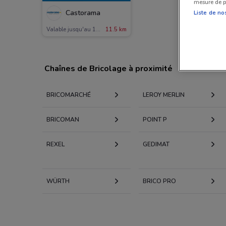
mesure de p
Castorama
Liste de no
Valable jusqu'au 18/08
11.5 km
Chaînes de Bricolage à proximité
BRICOMARCHÉ
LEROY MERLIN
BRICOMAN
POINT P
REXEL
GEDIMAT
WÜRTH
BRICO PRO