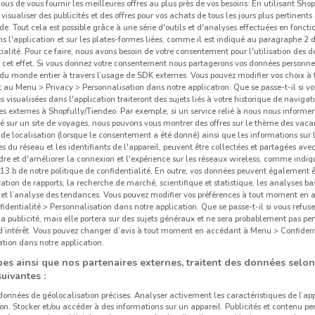
us de vous fournir les meilleures offres au plus près de vos besoins: En utilisant Sho
visualiser des publicités et des offres pour vos achats de tous les jours plus pertinents
e. Tout cela est possible grâce à une série d'outils et d'analyses effectuées en foncti
ns l'application et sur les plates-formes liées, comme il est indiqué au paragraphe 2 d
ialité. Pour ce faire, nous avons besoin de votre consentement pour l'utilisation des 
à cet effet. Si vous donnez votre consentement nous partagerons vos données personne
du monde entier à travers l’usage de SDK externes. Vous pouvez modifier vos choix 
au Menu > Privacy > Personnalisation dans notre application. Que se passe-t-il si vo
és visualisées dans l'application traiteront des sujets liés à votre historique de navigat
s externes à Shopfully/Tiendeo. Par exemple, si un service relié à nous nous informe
é sur un site de voyages, nous pouvons vous montrer des offres sur le thème des vaca
de localisation (lorsque le consentement a été donné) ainsi que les informations sur 
 du réseau et les identifiants de l'appareil, peuvent être collectées et partagées avec 
re et d'améliorer la connexion et l'expérience sur les réseaux wireless, comme indi
3.b de notre politique de confidentialité. En outre, vos données peuvent également êt
ration de rapports, la recherche de marché, scientifique et statistique, les analyses ba
n et l’analyse des tendances. Vous pouvez modifier vos préférences à tout moment en
dentialité > Personnalisation dans notre application. Que se passe-t-il si vous refuse
la publicité, mais elle portera sur des sujets généraux et ne sera probablement pas per
 d’intérêt. Vous pouvez changer d’avis à tout moment en accédant à Menu > Confident
tion dans notre application.
es ainsi que nos partenaires externes, traitent des données selon
suivantes :
 données de géolocalisation précises. Analyser activement les caractéristiques de l’ap
tion. Stocker et/ou accéder à des informations sur un appareil. Publicités et contenu pe