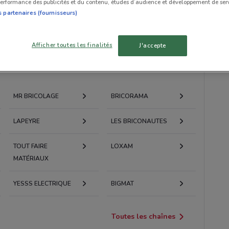
erformance des publicités et du contenu, études d’audience et développement de serv
s partenaires (fournisseurs)
Afficher toutes les finalités
J'accepte
MR BRICOLAGE
BRICORAMA
LAPEYRE
LES BRICONAUTES
TOUT FAIRE
LOXAM
MATÉRIAUX
YESSS ELECTRIQUE
BIGMAT
Toutes les chaînes