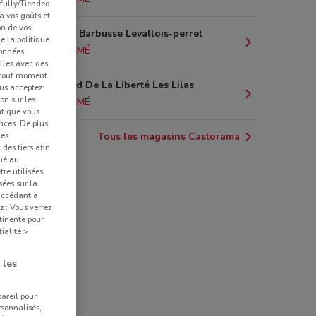
pfully/Tiendeo
 à vos goûts et
on de vos
4 Rue Henri Barbusse Levallois-perret
e la politique
5.1 km
FERMÉ
données
lles avec des
à tout moment
15 Boulevard De La Liberté Les Lilas
us acceptez:
ion sur les
6.1 km
FERMÉ
nt que vous
nces. De plus,
Tous les magasins Castorama
les
des tiers afin
qué au
re utilisées
sées sur la
 accédant à
z : Vous verrez
tinente pour
ialité >
 les
pareil pour
rsonnalisés,