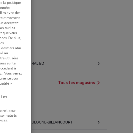
e la politique
données
lles avec des
à tout moment
us acceptez:
ion sur les
nt que vous
nces. De plus,
les
des tiers afin
qué au
re utilisées
sées sur la
CANAL BD
 accédant à
z : Vous verrez
tinente pour
Tous les magasins
ialité >
 les
pareil pour
rsonnalisés,
ices.
BOULOGNE-BILLANCOURT