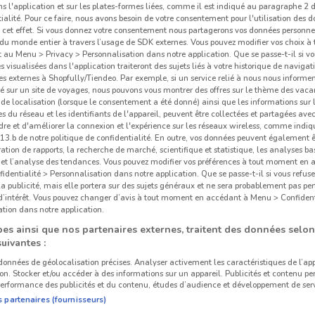
ns l'application et sur les plates-formes liées, comme il est indiqué au paragraphe 2 d
ialité. Pour ce faire, nous avons besoin de votre consentement pour l'utilisation des 
à cet effet. Si vous donnez votre consentement nous partagerons vos données personne
du monde entier à travers l’usage de SDK externes. Vous pouvez modifier vos choix 
Maison de la Presse
Furet du Nord
au Menu > Privacy > Personnalisation dans notre application. Que se passe-t-il si vo
és visualisées dans l'application traiteront des sujets liés à votre historique de navigat
km
202 m
13 km
s externes à Shopfully/Tiendeo. Par exemple, si un service relié à nous nous informe
é sur un site de voyages, nous pouvons vous montrer des offres sur le thème des vaca
de localisation (lorsque le consentement a été donné) ainsi que les informations sur 
 du réseau et les identifiants de l'appareil, peuvent être collectées et partagées avec 
re et d'améliorer la connexion et l'expérience sur les réseaux wireless, comme indi
3.b de notre politique de confidentialité. En outre, vos données peuvent également êt
ration de rapports, la recherche de marché, scientifique et statistique, les analyses ba
OISIRS
MAISON DE LA PRESSE
n et l’analyse des tendances. Vous pouvez modifier vos préférences à tout moment en
dentialité > Personnalisation dans notre application. Que se passe-t-il si vous refuse
la publicité, mais elle portera sur des sujets généraux et ne sera probablement pas per
 d’intérêt. Vous pouvez changer d’avis à tout moment en accédant à Menu > Confident
tion dans notre application.
es ainsi que nos partenaires externes, traitent des données selon
suivantes :
 données de géolocalisation précises. Analyser activement les caractéristiques de l’ap
tion. Stocker et/ou accéder à des informations sur un appareil. Publicités et contenu pe
erformance des publicités et du contenu, études d’audience et développement de serv
X
COURBEVOIE
s partenaires (fournisseurs)