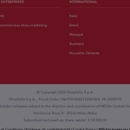
 ENTREPRISES
INTERNATIONAL
ité
Italie
commerciaux et/ou marketing
Brésil
Mexique
Australie
Nouvelle-Zélande
© Copyright 2026 Shopfully S.p.A.
Shopfully S.p.A. - Fiscal Code / Vat IT03156531208 REA: MI-2029270
eholder company subject to the direction and coordination of MEDIA Central 
Via Giosuè Borsi 9 - 20143 Milan (Italy)
Subscribed and paid-up share capital: € 50.000,00
 et Conditions
Politique de confidentialité
Cookie Policy
Afficher toutes les f