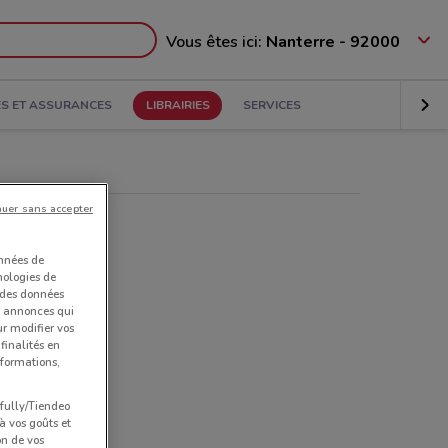
Vous êtes ici:
Nanterre - 92000
S ET ASSURANCES
LIBRAIRIES
SERVICES
nuer sans accepter
onnées de
nologies de
s des données
et annonces qui
ur modifier vos
finalités en
nformations,
pfully/Tiendeo
 à vos goûts et
on de vos