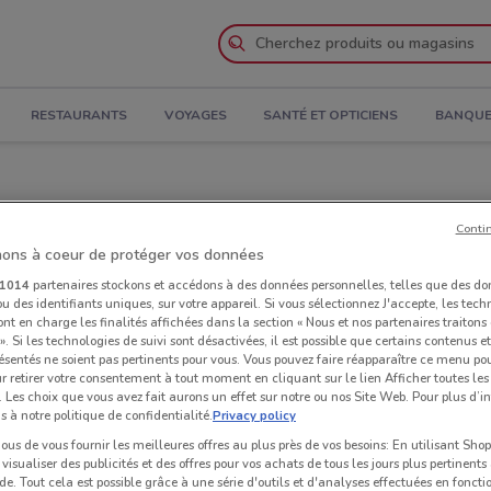
RESTAURANTS
VOYAGES
SANTÉ ET OPTICIENS
BANQUE
Conti
ons à coeur de protéger vos données
1014
partenaires stockons et accédons à des données personnelles, telles que des d
u des identifiants uniques, sur votre appareil. Si vous sélectionnez J'accepte, les tech
ont en charge les finalités affichées dans la section « Nous et nos partenaires traiton
 ». Si les technologies de suivi sont désactivées, il est possible que certains contenus 
ésentés ne soient pas pertinents pour vous. Vous pouvez faire réapparaître ce menu po
r retirer votre consentement à tout moment en cliquant sur le lien Afficher toutes les 
 Les choix que vous avez fait aurons un effet sur notre ou nos Site Web. Pour plus d’i
s à notre politique de confidentialité.
Privacy policy
us de vous fournir les meilleures offres au plus près de vos besoins: En utilisant Sho
visualiser des publicités et des offres pour vos achats de tous les jours plus pertinents
e. Tout cela est possible grâce à une série d'outils et d'analyses effectuées en foncti