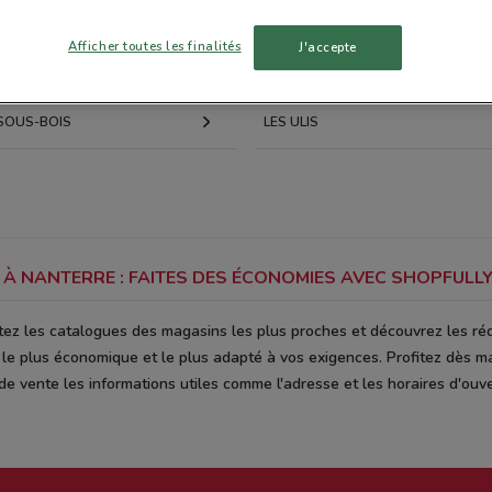
NAY
VERSAILLES
Afficher toutes les finalités
J'accepte
ES
THIAIS
SOUS-BOIS
LES ULIS
 À NANTERRE : FAITES DES ÉCONOMIES AVEC SHOPFULL
ez les catalogues des magasins les plus proches et découvrez les réduc
le plus économique et le plus adapté à vos exigences. Profitez dès m
e vente les informations utiles comme l'adresse et les horaires d'ouve