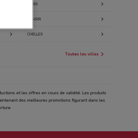
PARIS
PLAISIR
CHELLES
Toutes les villes
Y
tions et les offres en cours de validité. Les produits
aintenant des meilleures promotions figurant dans les
rture.