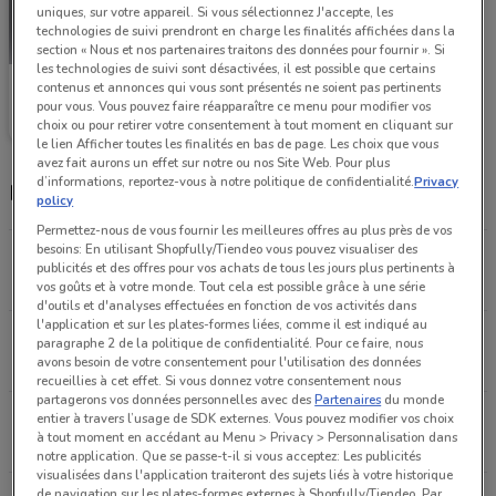
uniques, sur votre appareil. Si vous sélectionnez J'accepte, les
technologies de suivi prendront en charge les finalités affichées dans la
section « Nous et nos partenaires traitons des données pour fournir ». Si
les technologies de suivi sont désactivées, il est possible que certains
Marc Orian
contenus et annonces qui vous sont présentés ne soient pas pertinents
pour vous. Vous pouvez faire réapparaître ce menu pour modifier vos
choix ou pour retirer votre consentement à tout moment en cliquant sur
3 km
le lien Afficher toutes les finalités en bas de page. Les choix que vous
avez fait aurons un effet sur notre ou nos Site Web. Pour plus
d’informations, reportez-vous à notre politique de confidentialité.
Privacy
Magasins Marc Orian dans les environs
policy
Permettez-nous de vous fournir les meilleures offres au plus près de vos
besoins: En utilisant Shopfully/Tiendeo vous pouvez visualiser des
15 parvis de la Défense Paris
publicités et des offres pour vos achats de tous les jours plus pertinents à
3 km
FERMÉ
vos goûts et à votre monde. Tout cela est possible grâce à une série
d'outils et d'analyses effectuées en fonction de vos activités dans
l'application et sur les plates-formes liées, comme il est indiqué au
280 AVENUE GABRIEL PERI Montesson
paragraphe 2 de la politique de confidentialité. Pour ce faire, nous
5.8 km
avons besoin de votre consentement pour l'utilisation des données
recueillies à cet effet. Si vous donnez votre consentement nous
partagerons vos données personnelles avec des
Partenaires
du monde
Avenue A. BRIAND Issy-les-moulineaux
entier à travers l’usage de SDK externes. Vous pouvez modifier vos choix
à tout moment en accédant au Menu > Privacy > Personnalisation dans
8.7 km
notre application. Que se passe-t-il si vous acceptez: Les publicités
visualisées dans l'application traiteront des sujets liés à votre historique
de navigation sur les plates-formes externes à Shopfully/Tiendeo. Par