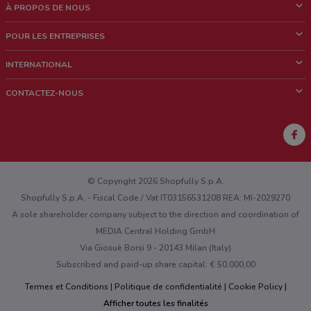
À PROPOS DE NOUS
Qui sommes nous?
POUR LES ENTREPRISES
News & Médias
Notre activité
INTERNATIONAL
Travailler avec nous
Contacts commerciaux et/ou marketing
Italie
CONTACTEZ-NOUS
Brésil
Signaler un point de vente
Mexique
Signaler un prospectus
Australie
Vous rencontrez un problème technique sur l’appli ou le site?
Nouvelle-Zélande
© Copyright 2026 Shopfully S.p.A.
Shopfully S.p.A. - Fiscal Code / Vat IT03156531208 REA: MI-2029270
A sole shareholder company subject to the direction and coordination of
MEDIA Central Holding GmbH
Via Giosuè Borsi 9 - 20143 Milan (Italy)
Subscribed and paid-up share capital: € 50.000,00
Termes et Conditions
Politique de confidentialité
Cookie Policy
Afficher toutes les finalités