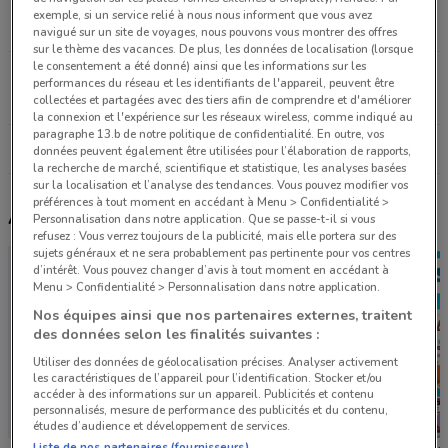
Avenue Charles de Gaulle Le Chesnay
exemple, si un service relié à nous nous informent que vous avez
8.8 km
navigué sur un site de voyages, nous pouvons vous montrer des offres
sur le thème des vacances. De plus, les données de localisation (lorsque
le consentement a été donné) ainsi que les informations sur les
4 Boulevard Gallieni Villeneuve-la-garenne
performances du réseau et les identifiants de l'appareil, peuvent être
10.4 km
collectées et partagées avec des tiers afin de comprendre et d'améliorer
la connexion et l'expérience sur les réseaux wireless, comme indiqué au
paragraphe 13.b de notre politique de confidentialité. En outre, vos
Tous les magasins Marc Orian
données peuvent également être utilisées pour l’élaboration de rapports,
la recherche de marché, scientifique et statistique, les analyses basées
sur la localisation et l’analyse des tendances. Vous pouvez modifier vos
préférences à tout moment en accédant à Menu > Confidentialité >
Autres catalogues à proximité
Personnalisation dans notre application. Que se passe-t-il si vous
refusez : Vous verrez toujours de la publicité, mais elle portera sur des
sujets généraux et ne sera probablement pas pertinente pour vos centres
d’intérêt. Vous pouvez changer d’avis à tout moment en accédant à
Menu > Confidentialité > Personnalisation dans notre application.
Nos équipes ainsi que nos partenaires externes, traitent
des données selon les finalités suivantes :
Utiliser des données de géolocalisation précises. Analyser activement
les caractéristiques de l’appareil pour l’identification. Stocker et/ou
accéder à des informations sur un appareil. Publicités et contenu
personnalisés, mesure de performance des publicités et du contenu,
études d’audience et développement de services.
Liste de nos partenaires (fournisseurs)