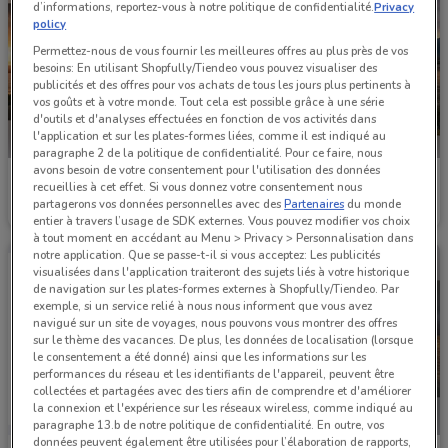
d’informations, reportez-vous à notre politique de confidentialité.
Privacy
policy
Permettez-nous de vous fournir les meilleures offres au plus près de vos
besoins: En utilisant Shopfully/Tiendeo vous pouvez visualiser des
publicités et des offres pour vos achats de tous les jours plus pertinents à
vos goûts et à votre monde. Tout cela est possible grâce à une série
d'outils et d'analyses effectuées en fonction de vos activités dans
l'application et sur les plates-formes liées, comme il est indiqué au
paragraphe 2 de la politique de confidentialité. Pour ce faire, nous
avons besoin de votre consentement pour l'utilisation des données
Ford
Ford
recueillies à cet effet. Si vous donnez votre consentement nous
partagerons vos données personnelles avec des
Partenaires
du monde
Valable jusqu'au 31/12
4.2 km
Valable jusqu'au 31/08
4.2 km
entier à travers l’usage de SDK externes. Vous pouvez modifier vos choix
à tout moment en accédant au Menu > Privacy > Personnalisation dans
notre application. Que se passe-t-il si vous acceptez: Les publicités
visualisées dans l'application traiteront des sujets liés à votre historique
de navigation sur les plates-formes externes à Shopfully/Tiendeo. Par
exemple, si un service relié à nous nous informent que vous avez
navigué sur un site de voyages, nous pouvons vous montrer des offres
sur le thème des vacances. De plus, les données de localisation (lorsque
le consentement a été donné) ainsi que les informations sur les
performances du réseau et les identifiants de l'appareil, peuvent être
collectées et partagées avec des tiers afin de comprendre et d'améliorer
la connexion et l'expérience sur les réseaux wireless, comme indiqué au
paragraphe 13.b de notre politique de confidentialité. En outre, vos
données peuvent également être utilisées pour l’élaboration de rapports,