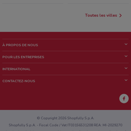
Toutes les villes
À PROPOS DE NOUS
Qui sommes nous?
POUR LES ENTREPRISES
News & Médias
Notre activité
INTERNATIONAL
Travailler avec nous
Contacts commerciaux et/ou marketing
Italie
CONTACTEZ-NOUS
Brésil
Signaler un point de vente
Mexique
Signaler un prospectus
Australie
Vous rencontrez un problème technique sur l’appli ou le site?
Nouvelle-Zélande
© Copyright 2026 Shopfully S.p.A.
Shopfully S.p.A. - Fiscal Code / Vat IT03156531208 REA: MI-2029270