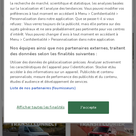
Ford
Ford
la recherche de marché, scientifique et statistique, les analyses basées
sur la localisation et l’analyse des tendances. Vous pouvez modifier vos
Valable jusqu'au 31/12
4.2 km
Valable jusqu'au 31/12
4.2 km
préférences à tout moment en accédant à Menu > Confidentialité >
Personnalisation dans notre application. Que se passe-t-il si vous
refusez : Vous verrez toujours de la publicité, mais elle portera sur des
sujets généraux et ne sera probablement pas pertinente pour vos centres
d’intérêt. Vous pouvez changer d’avis à tout moment en accédant à
Menu > Confidentialité > Personnalisation dans notre application.
Nos équipes ainsi que nos partenaires externes, traitent
des données selon les finalités suivantes :
Utiliser des données de géolocalisation précises. Analyser activement
les caractéristiques de l’appareil pour l’identification. Stocker et/ou
accéder à des informations sur un appareil. Publicités et contenu
personnalisés, mesure de performance des publicités et du contenu,
études d’audience et développement de services.
Ford
Ford
Liste de nos partenaires (fournisseurs)
Valable jusqu'au 31/12
4.2 km
Valable jusqu'au 31/12
4.2 km
Afficher toutes les finalités
J'accepte