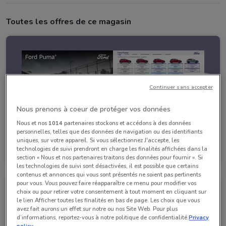
Toutes les offres de ce magasin
Continuer sans accepter
Nous prenons à coeur de protéger vos données
Nous et nos
1014
partenaires stockons et accédons à des données
personnelles, telles que des données de navigation ou des identifiants
Ford
uniques, sur votre appareil. Si vous sélectionnez J'accepte, les
technologies de suivi prendront en charge les finalités affichées dans la
Valable jusqu'au 31/12
4.2 km
section « Nous et nos partenaires traitons des données pour fournir ». Si
les technologies de suivi sont désactivées, il est possible que certains
contenus et annonces qui vous sont présentés ne soient pas pertinents
pour vous. Vous pouvez faire réapparaître ce menu pour modifier vos
choix ou pour retirer votre consentement à tout moment en cliquant sur
le lien Afficher toutes les finalités en bas de page. Les choix que vous
avez fait aurons un effet sur notre ou nos Site Web. Pour plus
d’informations, reportez-vous à notre politique de confidentialité.
Privacy
policy