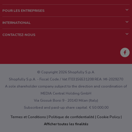
Qui sommes nous?
POUR LES ENTREPRISES
News & Médias
Notre activité
INTERNATIONAL
Travailler avec nous
Contacts commerciaux et/ou marketing
Italie
CONTACTEZ-NOUS
Brésil
Signaler un point de vente
Mexique
Signaler un prospectus
Australie
Vous rencontrez un problème technique sur l’appli ou le site?
Nouvelle-Zélande
© Copyright 2026 Shopfully S.p.A.
Shopfully S.p.A. - Fiscal Code / Vat IT03156531208 REA: MI-2029270
A sole shareholder company subject to the direction and coordination of
MEDIA Central Holding GmbH
Via Giosuè Borsi 9 - 20143 Milan (Italy)
Subscribed and paid-up share capital: € 50.000,00
Termes et Conditions
Politique de confidentialité
Cookie Policy
Afficher toutes les finalités