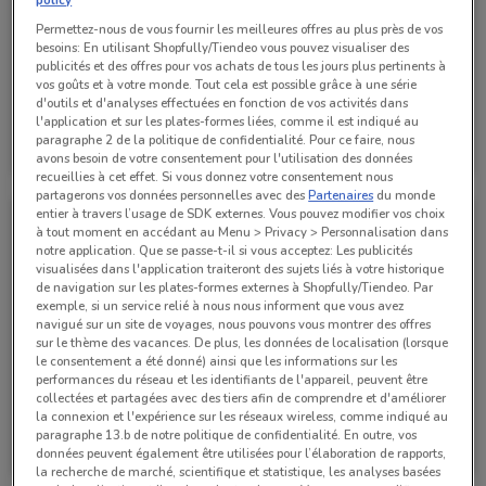
Permettez-nous de vous fournir les meilleures offres au plus près de vos
besoins: En utilisant Shopfully/Tiendeo vous pouvez visualiser des
publicités et des offres pour vos achats de tous les jours plus pertinents à
vos goûts et à votre monde. Tout cela est possible grâce à une série
d'outils et d'analyses effectuées en fonction de vos activités dans
l'application et sur les plates-formes liées, comme il est indiqué au
Ford
Ford
paragraphe 2 de la politique de confidentialité. Pour ce faire, nous
avons besoin de votre consentement pour l'utilisation des données
Valable jusqu'au 30/09
4.2 km
Valable jusqu'au 31/12
4.2 km
recueillies à cet effet. Si vous donnez votre consentement nous
partagerons vos données personnelles avec des
Partenaires
du monde
entier à travers l’usage de SDK externes. Vous pouvez modifier vos choix
à tout moment en accédant au Menu > Privacy > Personnalisation dans
notre application. Que se passe-t-il si vous acceptez: Les publicités
visualisées dans l'application traiteront des sujets liés à votre historique
de navigation sur les plates-formes externes à Shopfully/Tiendeo. Par
exemple, si un service relié à nous nous informent que vous avez
navigué sur un site de voyages, nous pouvons vous montrer des offres
sur le thème des vacances. De plus, les données de localisation (lorsque
le consentement a été donné) ainsi que les informations sur les
performances du réseau et les identifiants de l'appareil, peuvent être
collectées et partagées avec des tiers afin de comprendre et d'améliorer
la connexion et l'expérience sur les réseaux wireless, comme indiqué au
Ford
Ford
paragraphe 13.b de notre politique de confidentialité. En outre, vos
données peuvent également être utilisées pour l’élaboration de rapports,
Valable jusqu'au 31/08
4.2 km
Valable jusqu'au 31/12
4.2 km
la recherche de marché, scientifique et statistique, les analyses basées