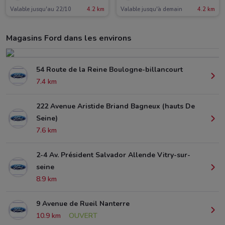
Valable jusqu'au 22/10
4.2 km
Valable jusqu'à demain
4.2 km
Magasins Ford dans les environs
54 Route de la Reine Boulogne-billancourt
7.4 km
222 Avenue Aristide Briand Bagneux (hauts De
Seine)
7.6 km
2-4 Av. Président Salvador Allende Vitry-sur-
seine
8.9 km
9 Avenue de Rueil Nanterre
10.9 km
OUVERT