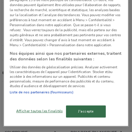
paragraphe 13.b de notre politique de confidentialité. En outre, vos
données peuvent également être utilisées pour l’élaboration de rapports,
21 boulevard de Clichy Paris
la recherche de marché, scientifique et statistique, les analyses basées
sur la localisation et l’analyse des tendances. Vous pouvez modifier vos
2.5 km
préférences à tout moment en accédant à Menu > Confidentialité >
Personnalisation dans notre application. Que se passe-t-il si vous
refusez : Vous verrez toujours de la publicité, mais elle portera sur des
93 Rue de la Roquette Paris
sujets généraux et ne sera probablement pas pertinente pour vos centres
2.8 km
OUVERT
d’intérêt. Vous pouvez changer d’avis à tout moment en accédant à
Menu > Confidentialité > Personnalisation dans notre application.
Tous les magasins Coccimarket
Nos équipes ainsi que nos partenaires externes, traitent
des données selon les finalités suivantes :
Utiliser des données de géolocalisation précises. Analyser activement
Coccimarket, promotions et magasins
les caractéristiques de l’appareil pour l’identification. Stocker et/ou
accéder à des informations sur un appareil. Publicités et contenu
personnalisés, mesure de performance des publicités et du contenu,
études d’audience et développement de services.
Liste de nos partenaires (fournisseurs)
Promotions des catalogues et prospectus par ville
dans les environs
Afficher toutes les finalités
J'accepte
PARIS
VINCENNES