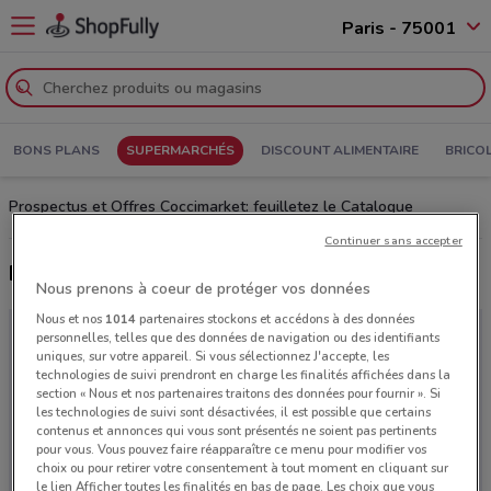
Paris - 75001
BONS PLANS
SUPERMARCHÉS
DISCOUNT ALIMENTAIRE
BRICO
Prospectus et Offres Coccimarket: feuilletez le Catalogue
Continuer sans accepter
Derniers catalogues Coccimarket
Nous prenons à coeur de protéger vos données
Nous et nos
1014
partenaires stockons et accédons à des données
personnelles, telles que des données de navigation ou des identifiants
uniques, sur votre appareil. Si vous sélectionnez J'accepte, les
technologies de suivi prendront en charge les finalités affichées dans la
section « Nous et nos partenaires traitons des données pour fournir ». Si
les technologies de suivi sont désactivées, il est possible que certains
contenus et annonces qui vous sont présentés ne soient pas pertinents
pour vous. Vous pouvez faire réapparaître ce menu pour modifier vos
choix ou pour retirer votre consentement à tout moment en cliquant sur
le lien Afficher toutes les finalités en bas de page. Les choix que vous