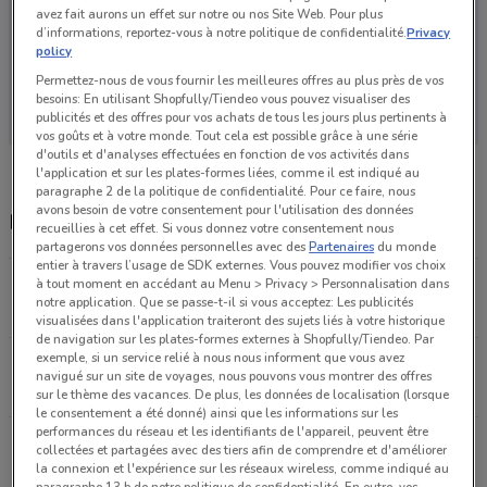
avez fait aurons un effet sur notre ou nos Site Web. Pour plus
d’informations, reportez-vous à notre politique de confidentialité.
Privacy
policy
Permettez-nous de vous fournir les meilleures offres au plus près de vos
Aucun catalogue disponible pour le moment
besoins: En utilisant Shopfully/Tiendeo vous pouvez visualiser des
publicités et des offres pour vos achats de tous les jours plus pertinents à
vos goûts et à votre monde. Tout cela est possible grâce à une série
d'outils et d'analyses effectuées en fonction de vos activités dans
l'application et sur les plates-formes liées, comme il est indiqué au
paragraphe 2 de la politique de confidentialité. Pour ce faire, nous
avons besoin de votre consentement pour l'utilisation des données
Magasins Coccimarket dans les environs
recueillies à cet effet. Si vous donnez votre consentement nous
partagerons vos données personnelles avec des
Partenaires
du monde
entier à travers l’usage de SDK externes. Vous pouvez modifier vos choix
39 rue Coquillière Paris
à tout moment en accédant au Menu > Privacy > Personnalisation dans
notre application. Que se passe-t-il si vous acceptez: Les publicités
499 m
OUVERT
visualisées dans l'application traiteront des sujets liés à votre historique
de navigation sur les plates-formes externes à Shopfully/Tiendeo. Par
exemple, si un service relié à nous nous informent que vous avez
13 rue du Château d'Eau Paris
navigué sur un site de voyages, nous pouvons vous montrer des offres
1.8 km
OUVERT
sur le thème des vacances. De plus, les données de localisation (lorsque
le consentement a été donné) ainsi que les informations sur les
performances du réseau et les identifiants de l'appareil, peuvent être
23 rue de Liège Paris
collectées et partagées avec des tiers afin de comprendre et d'améliorer
2.4 km
la connexion et l'expérience sur les réseaux wireless, comme indiqué au