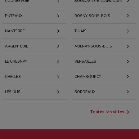
COURBEVOIE
BOULOGNE-BILLANCOURT
PUTEAUX
ROSNY-SOUS-BOIS
NANTERRE
THIAIS
ARGENTEUIL
AULNAY-SOUS-BOIS
LE CHESNAY
VERSAILLES
CHELLES
CHAMBOURCY
LES ULIS
BORDEAUX
Toutes les villes