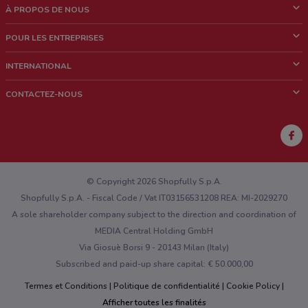
À PROPOS DE NOUS
Qui sommes nous?
POUR LES ENTREPRISES
News & Médias
Notre activité
INTERNATIONAL
Travailler avec nous
Contacts commerciaux et/ou marketing
Italie
CONTACTEZ-NOUS
Brésil
Signaler un point de vente
Mexique
Signaler un prospectus
Australie
Vous rencontrez un problème technique sur l’appli ou le site?
Nouvelle-Zélande
© Copyright 2026 Shopfully S.p.A.
Shopfully S.p.A. - Fiscal Code / Vat IT03156531208 REA: MI-2029270
A sole shareholder company subject to the direction and coordination of
MEDIA Central Holding GmbH
Via Giosuè Borsi 9 - 20143 Milan (Italy)
Subscribed and paid-up share capital: € 50.000,00
Termes et Conditions
Politique de confidentialité
Cookie Policy
Afficher toutes les finalités