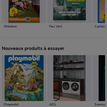
Weldom
Feu Vert
Castor
Nouveaux produits à essayer
Playmobil
AEG
Samson