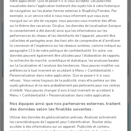
notre application. Que se passe-t-il si vous acceptez: Les publicités
Ponant
Ponant
visualisées dans l'application traiteront des sujets liés à votre historique
de navigation sur les plates-formes externes à Shopfully/Tiendeo. Par
Valable jusqu'au 31/12
Valable à partir du 01/10
exemple, si un service relié à nous nous informent que vous avez
navigué sur un site de voyages, nous pouvons vous montrer des offres
sur le thème des vacances. De plus, les données de localisation (lorsque
le consentement a été donné) ainsi que les informations sur les
performances du réseau et les identifiants de l'appareil, peuvent être
collectées et partagées avec des tiers afin de comprendre et d'améliorer
la connexion et l'expérience sur les réseaux wireless, comme indiqué au
paragraphe 13.b de notre politique de confidentialité. En outre, vos
données peuvent également être utilisées pour l’élaboration de rapports,
la recherche de marché, scientifique et statistique, les analyses basées
sur la localisation et l’analyse des tendances. Vous pouvez modifier vos
préférences à tout moment en accédant à Menu > Confidentialité >
BIENTÔT DISPONIBLES
Personnalisation dans notre application. Que se passe-t-il si vous
refusez : Vous verrez toujours de la publicité, mais elle portera sur des
Ponant
Ponant
sujets généraux et ne sera probablement pas pertinente pour vos centres
d’intérêt. Vous pouvez changer d’avis à tout moment en accédant à
Valable à partir du 01/11
Valable jusqu'au 31/01
Menu > Confidentialité > Personnalisation dans notre application.
Nos équipes ainsi que nos partenaires externes, traitent
des données selon les finalités suivantes :
Utiliser des données de géolocalisation précises. Analyser activement
les caractéristiques de l’appareil pour l’identification. Stocker et/ou
accéder à des informations sur un appareil. Publicités et contenu