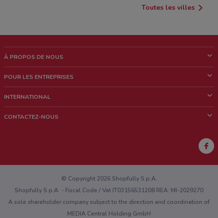
Toutes les villes
À PROPOS DE NOUS
Qui sommes nous?
POUR LES ENTREPRISES
News & Médias
Notre activité
INTERNATIONAL
Travailler avec nous
Contacts commerciaux et/ou marketing
Italie
CONTACTEZ-NOUS
Brésil
Signaler un point de vente
Mexique
Signaler un prospectus
Australie
Vous rencontrez un problème technique sur l’appli ou le site?
Nouvelle-Zélande
© Copyright 2026 Shopfully S.p.A.
Shopfully S.p.A. - Fiscal Code / Vat IT03156531208 REA: MI-2029270
A sole shareholder company subject to the direction and coordination of
MEDIA Central Holding GmbH