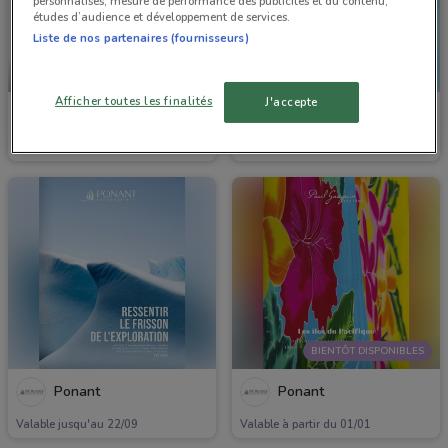
personnalisés, mesure de performance des publicités et du contenu,
études d’audience et développement de services.
Liste de nos partenaires (fournisseurs)
BIENTÔT DISPONIBLES
Afficher toutes les finalités
J'accepte
Ponant
Ponant
Valable à partir du 01/06
Valable jusqu'au 31/12
BIENTÔT DISPONIBLES
Ponant
Ponant
Valable jusqu'au 22/09
Valable à partir du 01/01