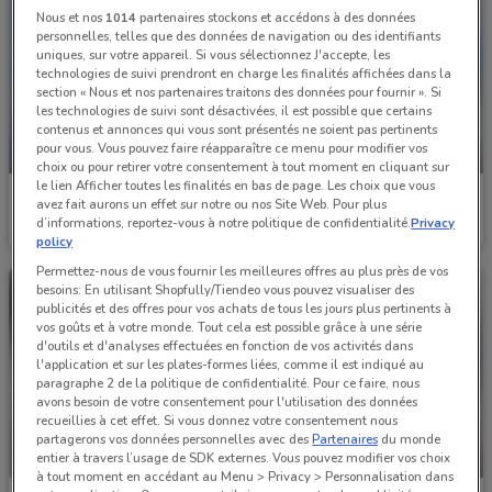
Nous et nos
1014
partenaires stockons et accédons à des données
personnelles, telles que des données de navigation ou des identifiants
uniques, sur votre appareil. Si vous sélectionnez J'accepte, les
technologies de suivi prendront en charge les finalités affichées dans la
section « Nous et nos partenaires traitons des données pour fournir ». Si
les technologies de suivi sont désactivées, il est possible que certains
contenus et annonces qui vous sont présentés ne soient pas pertinents
pour vous. Vous pouvez faire réapparaître ce menu pour modifier vos
BIENTÔT DISPONIBLES
BIENTÔT DISPONIBLES
choix ou pour retirer votre consentement à tout moment en cliquant sur
le lien Afficher toutes les finalités en bas de page. Les choix que vous
Ponant
Ponant
avez fait aurons un effet sur notre ou nos Site Web. Pour plus
d’informations, reportez-vous à notre politique de confidentialité.
Privacy
Valable à partir du 01/11
Valable à partir du 01/09
policy
Permettez-nous de vous fournir les meilleures offres au plus près de vos
besoins: En utilisant Shopfully/Tiendeo vous pouvez visualiser des
publicités et des offres pour vos achats de tous les jours plus pertinents à
vos goûts et à votre monde. Tout cela est possible grâce à une série
d'outils et d'analyses effectuées en fonction de vos activités dans
l'application et sur les plates-formes liées, comme il est indiqué au
paragraphe 2 de la politique de confidentialité. Pour ce faire, nous
avons besoin de votre consentement pour l'utilisation des données
recueillies à cet effet. Si vous donnez votre consentement nous
partagerons vos données personnelles avec des
Partenaires
du monde
entier à travers l’usage de SDK externes. Vous pouvez modifier vos choix
BIENTÔT DISPONIBLES
à tout moment en accédant au Menu > Privacy > Personnalisation dans