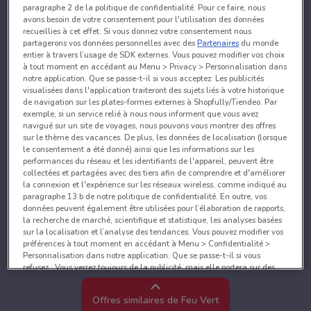
paragraphe 2 de la politique de confidentialité. Pour ce faire, nous
avons besoin de votre consentement pour l'utilisation des données
recueillies à cet effet. Si vous donnez votre consentement nous
partagerons vos données personnelles avec des
Partenaires
du monde
entier à travers l’usage de SDK externes. Vous pouvez modifier vos choix
à tout moment en accédant au Menu > Privacy > Personnalisation dans
notre application. Que se passe-t-il si vous acceptez: Les publicités
visualisées dans l'application traiteront des sujets liés à votre historique
de navigation sur les plates-formes externes à Shopfully/Tiendeo. Par
exemple, si un service relié à nous nous informent que vous avez
navigué sur un site de voyages, nous pouvons vous montrer des offres
sur le thème des vacances. De plus, les données de localisation (lorsque
le consentement a été donné) ainsi que les informations sur les
performances du réseau et les identifiants de l'appareil, peuvent être
collectées et partagées avec des tiers afin de comprendre et d'améliorer
la connexion et l'expérience sur les réseaux wireless, comme indiqué au
paragraphe 13.b de notre politique de confidentialité. En outre, vos
données peuvent également être utilisées pour l’élaboration de rapports,
la recherche de marché, scientifique et statistique, les analyses basées
sur la localisation et l’analyse des tendances. Vous pouvez modifier vos
préférences à tout moment en accédant à Menu > Confidentialité >
Personnalisation dans notre application. Que se passe-t-il si vous
refusez : Vous verrez toujours de la publicité, mais elle portera sur des
sujets généraux et ne sera probablement pas pertinente pour vos centres
d’intérêt. Vous pouvez changer d’avis à tout moment en accédant à
Offres similaires de Feu Vert
Menu > Confidentialité > Personnalisation dans notre application.