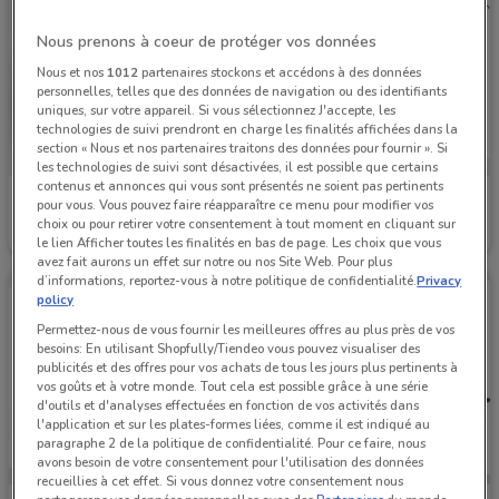
Nous prenons à coeur de protéger vos données
Nous et nos
1012
partenaires stockons et accédons à des données
personnelles, telles que des données de navigation ou des identifiants
uniques, sur votre appareil. Si vous sélectionnez J'accepte, les
technologies de suivi prendront en charge les finalités affichées dans la
section « Nous et nos partenaires traitons des données pour fournir ». Si
les technologies de suivi sont désactivées, il est possible que certains
contenus et annonces qui vous sont présentés ne soient pas pertinents
Citroën
Citroën
pour vous. Vous pouvez faire réapparaître ce menu pour modifier vos
choix ou pour retirer votre consentement à tout moment en cliquant sur
Valable jusqu'au 31/12
3.2 km
Valable jusqu'au 31/12
3.2 km
le lien Afficher toutes les finalités en bas de page. Les choix que vous
avez fait aurons un effet sur notre ou nos Site Web. Pour plus
d’informations, reportez-vous à notre politique de confidentialité.
Privacy
policy
Permettez-nous de vous fournir les meilleures offres au plus près de vos
besoins: En utilisant Shopfully/Tiendeo vous pouvez visualiser des
publicités et des offres pour vos achats de tous les jours plus pertinents à
vos goûts et à votre monde. Tout cela est possible grâce à une série
d'outils et d'analyses effectuées en fonction de vos activités dans
l'application et sur les plates-formes liées, comme il est indiqué au
paragraphe 2 de la politique de confidentialité. Pour ce faire, nous
avons besoin de votre consentement pour l'utilisation des données
recueillies à cet effet. Si vous donnez votre consentement nous