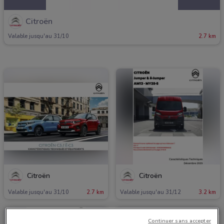
Citroën
Valable jusqu'au 31/10
2.7 km
Citroën
Citroën
Valable jusqu'au 31/10
2.7 km
Valable jusqu'au 31/12
3.2 km
Continuer sans accepter