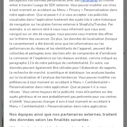
partagerons vos données personnelles avec des
Partenaires
du monde
Citroën
Citroën
entier à travers l’usage de SDK externes. Vous pouvez modifier vos choix
à tout moment en accédant au Menu > Privacy > Personnalisation dans
Valable jusqu'au 31/12
3.2 km
Valable jusqu'au 31/12
3.2 km
notre application. Que se passe-t-il si vous acceptez: Les publicités
visualisées dans l'application traiteront des sujets liés à votre historique
de navigation sur les plates-formes externes à Shopfully/Tiendeo. Par
exemple, si un service relié à nous nous informent que vous avez
navigué sur un site de voyages, nous pouvons vous montrer des offres
sur le thème des vacances. De plus, les données de localisation (lorsque
le consentement a été donné) ainsi que les informations sur les
performances du réseau et les identifiants de l'appareil, peuvent être
collectées et partagées avec des tiers afin de comprendre et d'améliorer
la connexion et l'expérience sur les réseaux wireless, comme indiqué au
paragraphe 13.b de notre politique de confidentialité. En outre, vos
données peuvent également être utilisées pour l’élaboration de rapports,
la recherche de marché, scientifique et statistique, les analyses basées
sur la localisation et l’analyse des tendances. Vous pouvez modifier vos
Citroën
Citroën
préférences à tout moment en accédant à Menu > Confidentialité >
Personnalisation dans notre application. Que se passe-t-il si vous
Valable jusqu'au 31/12
3.2 km
Valable jusqu'au 31/12
3.2 km
refusez : Vous verrez toujours de la publicité, mais elle portera sur des
sujets généraux et ne sera probablement pas pertinente pour vos centres
d’intérêt. Vous pouvez changer d’avis à tout moment en accédant à
Menu > Confidentialité > Personnalisation dans notre application.
Nos équipes ainsi que nos partenaires externes, traitent
des données selon les finalités suivantes :