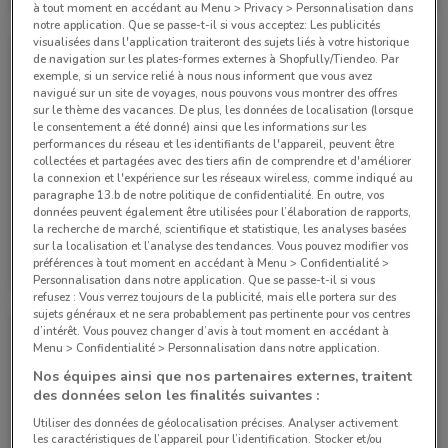
Valable jusqu'au 31/12
3.2 km
Valable jusqu'au 31/12
3.2 km
à tout moment en accédant au Menu > Privacy > Personnalisation dans
notre application. Que se passe-t-il si vous acceptez: Les publicités
visualisées dans l'application traiteront des sujets liés à votre historique
de navigation sur les plates-formes externes à Shopfully/Tiendeo. Par
exemple, si un service relié à nous nous informent que vous avez
navigué sur un site de voyages, nous pouvons vous montrer des offres
sur le thème des vacances. De plus, les données de localisation (lorsque
le consentement a été donné) ainsi que les informations sur les
performances du réseau et les identifiants de l'appareil, peuvent être
collectées et partagées avec des tiers afin de comprendre et d'améliorer
la connexion et l'expérience sur les réseaux wireless, comme indiqué au
paragraphe 13.b de notre politique de confidentialité. En outre, vos
données peuvent également être utilisées pour l’élaboration de rapports,
la recherche de marché, scientifique et statistique, les analyses basées
Citroën
Citroën
sur la localisation et l’analyse des tendances. Vous pouvez modifier vos
préférences à tout moment en accédant à Menu > Confidentialité >
Valable jusqu'au 31/12
3.2 km
Valable jusqu'au 31/12
3.2 km
Personnalisation dans notre application. Que se passe-t-il si vous
refusez : Vous verrez toujours de la publicité, mais elle portera sur des
sujets généraux et ne sera probablement pas pertinente pour vos centres
d’intérêt. Vous pouvez changer d’avis à tout moment en accédant à
Menu > Confidentialité > Personnalisation dans notre application.
Nos équipes ainsi que nos partenaires externes, traitent
des données selon les finalités suivantes :
Utiliser des données de géolocalisation précises. Analyser activement
les caractéristiques de l’appareil pour l’identification. Stocker et/ou