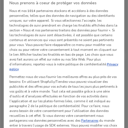
Nous prenons à coeur de protéger vos données
Nous et nos
1014
partenaires stockons et accédons à des données
personnelles, telles que des données de navigation ou des identifiants
uniques, sur votre appareil. Si vous sélectionnez J'accepte, les
technologies de suivi prendront en charge les finalités affichées dans la
section « Nous et nos partenaires traitons des données pour fournir ». Si
les technologies de suivi sont désactivées, il est possible que certains
Citroën
Citroën
contenus et annonces qui vous sont présentés ne soient pas pertinents
pour vous. Vous pouvez faire réapparaître ce menu pour modifier vos
choix ou pour retirer votre consentement à tout moment en cliquant sur
Valable jusqu'au 31/10
2.7 km
Valable jusqu'au 31/12
3.2 km
le lien Afficher toutes les finalités en bas de page. Les choix que vous
avez fait aurons un effet sur notre ou nos Site Web. Pour plus
d’informations, reportez-vous à notre politique de confidentialité.
Privacy
policy
Permettez-nous de vous fournir les meilleures offres au plus près de vos
besoins: En utilisant Shopfully/Tiendeo vous pouvez visualiser des
publicités et des offres pour vos achats de tous les jours plus pertinents à
vos goûts et à votre monde. Tout cela est possible grâce à une série
d'outils et d'analyses effectuées en fonction de vos activités dans
l'application et sur les plates-formes liées, comme il est indiqué au
paragraphe 2 de la politique de confidentialité. Pour ce faire, nous
avons besoin de votre consentement pour l'utilisation des données
recueillies à cet effet. Si vous donnez votre consentement nous
Citroën
Citroën
partagerons vos données personnelles avec des
Partenaires
du monde
entier à travers l’usage de SDK externes. Vous pouvez modifier vos choix