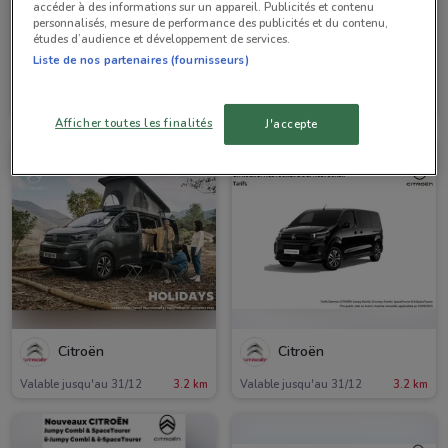
accéder à des informations sur un appareil. Publicités et contenu
personnalisés, mesure de performance des publicités et du contenu,
études d’audience et développement de services.
Liste de nos partenaires (fournisseurs)
Citroën
Citroën
Valable jusqu'au 31/12
3.2 km
Valable jusqu'au 31/12
3.2 km
Afficher toutes les finalités
J'accepte
Citroën
Citroën
Valable jusqu'au 31/12
3.2 km
Valable jusqu'au 31/12
3.2 km