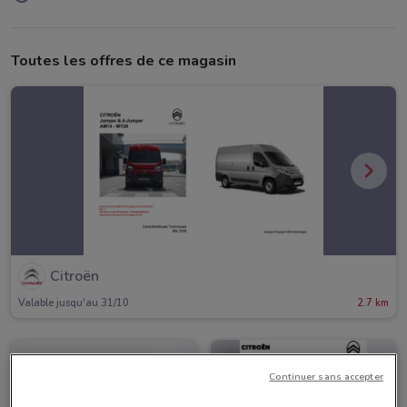
Toutes les offres de ce magasin
Citroën
Valable jusqu'au 31/10
2.7 km
Continuer sans accepter