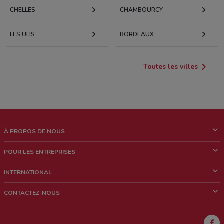
CHELLES
CHAMBOURCY
LES ULIS
BORDEAUX
Toutes les villes
À PROPOS DE NOUS
Qui sommes nous?
POUR LES ENTREPRISES
News & Médias
Notre activité
INTERNATIONAL
Travailler avec nous
Contacts commerciaux et/ou marketing
Italie
CONTACTEZ-NOUS
Brésil
Signaler un point de vente
Mexique