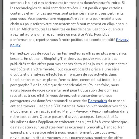
section « Nous et nos partenaires traitons des données pour fournir ». Si
les technologies de suivi sont désactivées, il est possible que certains
contenus et annonces qui vous sont présentés ne soient pas pertinents
pour vous. Vous pouvez faire réapparaître ce menu pour modifier vos
choix ou pour retirer votre consentement à tout moment en cliquant sur
le lien Afficher toutes les finalités en bas de page. Les choix que vous
avez fait aurons un effet sur notre ou nos Site Web. Pour plus
d’informations, reportez-vous à notre politique de confidentialité.
Privacy
policy
Permettez-nous de vous fournir les meilleures offres au plus près de vos
BMW
BMW
besoins: En utilisant Shopfully/Tiendeo vous pouvez visualiser des
publicités et des offres pour vos achats de tous les jours plus pertinents à
Valable jusqu'au 05/11
560 m
Valable jusqu'au 05/11
560 m
vos goûts et à votre monde. Tout cela est possible grâce à une série
d'outils et d'analyses effectuées en fonction de vos activités dans
l'application et sur les plates-formes liées, comme il est indiqué au
paragraphe 2 de la politique de confidentialité. Pour ce faire, nous
avons besoin de votre consentement pour l'utilisation des données
recueillies à cet effet. Si vous donnez votre consentement nous
partagerons vos données personnelles avec des
Partenaires
du monde
entier à travers l’usage de SDK externes. Vous pouvez modifier vos choix
à tout moment en accédant au Menu > Privacy > Personnalisation dans
notre application. Que se passe-t-il si vous acceptez: Les publicités
visualisées dans l'application traiteront des sujets liés à votre historique
de navigation sur les plates-formes externes à Shopfully/Tiendeo. Par
exemple, si un service relié à nous nous informent que vous avez
navigué sur un site de voyages, nous pouvons vous montrer des offres