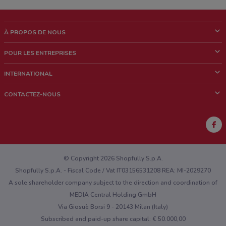
À PROPOS DE NOUS
Qui sommes nous?
POUR LES ENTREPRISES
News & Médias
Notre activité
INTERNATIONAL
Travailler avec nous
Contacts commerciaux et/ou marketing
Italie
CONTACTEZ-NOUS
Brésil
Signaler un point de vente
Mexique
Signaler un prospectus
Australie
Vous rencontrez un problème technique sur l’appli ou le site?
Nouvelle-Zélande
© Copyright 2026 Shopfully S.p.A.
Shopfully S.p.A. - Fiscal Code / Vat IT03156531208 REA: MI-2029270
A sole shareholder company subject to the direction and coordination of
MEDIA Central Holding GmbH
Via Giosuè Borsi 9 - 20143 Milan (Italy)
Subscribed and paid-up share capital: € 50.000,00