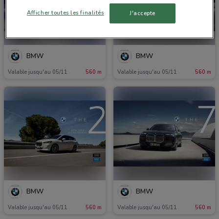
Afficher toutes les finalités
J'accepte
BMW
BMW
Valable jusqu'au 05/11
560 m
Valable jusqu'au 05/11
560 m
BMW
BMW
Valable jusqu'au 05/11
560 m
Valable jusqu'au 05/11
560 m