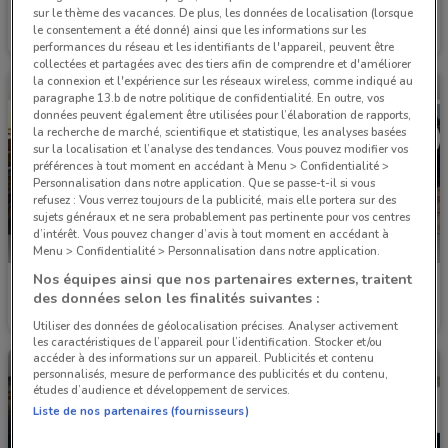
BMW
BMW
sur le thème des vacances. De plus, les données de localisation (lorsque
le consentement a été donné) ainsi que les informations sur les
Valable jusqu'au 05/11
560 m
Valable jusqu'au 05/11
560 m
performances du réseau et les identifiants de l'appareil, peuvent être
collectées et partagées avec des tiers afin de comprendre et d'améliorer
la connexion et l'expérience sur les réseaux wireless, comme indiqué au
paragraphe 13.b de notre politique de confidentialité. En outre, vos
données peuvent également être utilisées pour l’élaboration de rapports,
la recherche de marché, scientifique et statistique, les analyses basées
sur la localisation et l’analyse des tendances. Vous pouvez modifier vos
préférences à tout moment en accédant à Menu > Confidentialité >
Personnalisation dans notre application. Que se passe-t-il si vous
refusez : Vous verrez toujours de la publicité, mais elle portera sur des
sujets généraux et ne sera probablement pas pertinente pour vos centres
d’intérêt. Vous pouvez changer d’avis à tout moment en accédant à
Menu > Confidentialité > Personnalisation dans notre application.
Nos équipes ainsi que nos partenaires externes, traitent
BMW
BMW
des données selon les finalités suivantes :
Valable jusqu'au 05/11
560 m
Valable jusqu'au 05/11
560 m
Utiliser des données de géolocalisation précises. Analyser activement
les caractéristiques de l’appareil pour l’identification. Stocker et/ou
accéder à des informations sur un appareil. Publicités et contenu
personnalisés, mesure de performance des publicités et du contenu,
études d’audience et développement de services.
Liste de nos partenaires (fournisseurs)