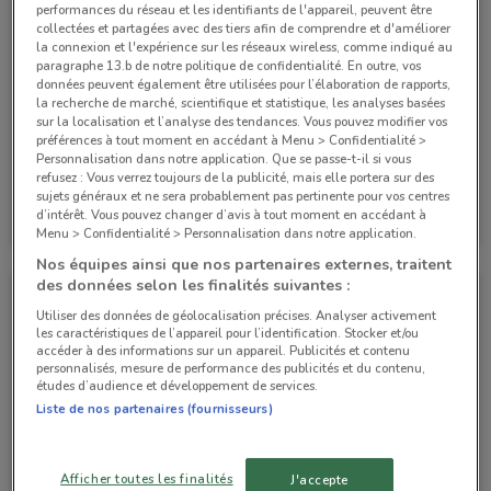
performances du réseau et les identifiants de l'appareil, peuvent être
collectées et partagées avec des tiers afin de comprendre et d'améliorer
la connexion et l'expérience sur les réseaux wireless, comme indiqué au
paragraphe 13.b de notre politique de confidentialité. En outre, vos
données peuvent également être utilisées pour l’élaboration de rapports,
la recherche de marché, scientifique et statistique, les analyses basées
sur la localisation et l’analyse des tendances. Vous pouvez modifier vos
préférences à tout moment en accédant à Menu > Confidentialité >
Personnalisation dans notre application. Que se passe-t-il si vous
refusez : Vous verrez toujours de la publicité, mais elle portera sur des
sujets généraux et ne sera probablement pas pertinente pour vos centres
BMW
BMW
d’intérêt. Vous pouvez changer d’avis à tout moment en accédant à
Menu > Confidentialité > Personnalisation dans notre application.
Valable jusqu'au 05/11
560 m
Valable jusqu'au 05/11
560 m
Nos équipes ainsi que nos partenaires externes, traitent
des données selon les finalités suivantes :
Utiliser des données de géolocalisation précises. Analyser activement
les caractéristiques de l’appareil pour l’identification. Stocker et/ou
accéder à des informations sur un appareil. Publicités et contenu
personnalisés, mesure de performance des publicités et du contenu,
études d’audience et développement de services.
Liste de nos partenaires (fournisseurs)
Afficher toutes les finalités
J'accepte