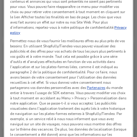
contenus et annonces qui vous sont présentés ne soient pas pertinents
pour vous. Vous pouvez faire réapparaître ce menu pour modifier vos
choix ou pour retirer votre consentement à tout moment en cliquant sur
le lien Afficher toutes les finalités en bas de page. Les choix que vous
avez fait aurons un effet sur notre ou nos Site Web. Pour plus
BMW
BMW
d’informations, reportez-vous à notre politique de confidentialité.
Privacy
policy
Valable jusqu'au 05/11
560 m
Valable jusqu'au 05/11
560 m
Permettez-nous de vous fournir les meilleures offres au plus près de vos
besoins: En utilisant Shopfully/Tiendeo vous pouvez visualiser des
publicités et des offres pour vos achats de tous les jours plus pertinents à
vos goûts et à votre monde. Tout cela est possible grâce à une série
d'outils et d'analyses effectuées en fonction de vos activités dans
l'application et sur les plates-formes liées, comme il est indiqué au
paragraphe 2 de la politique de confidentialité. Pour ce faire, nous
avons besoin de votre consentement pour l'utilisation des données
recueillies à cet effet. Si vous donnez votre consentement nous
partagerons vos données personnelles avec des
Partenaires
du monde
entier à travers l’usage de SDK externes. Vous pouvez modifier vos choix
à tout moment en accédant au Menu > Privacy > Personnalisation dans
notre application. Que se passe-t-il si vous acceptez: Les publicités
BMW
BMW
visualisées dans l'application traiteront des sujets liés à votre historique
de navigation sur les plates-formes externes à Shopfully/Tiendeo. Par
Valable jusqu'au 05/11
560 m
Valable jusqu'au 05/11
560 m
exemple, si un service relié à nous nous informent que vous avez
navigué sur un site de voyages, nous pouvons vous montrer des offres
sur le thème des vacances. De plus, les données de localisation (lorsque
le consentement a été donné) ainsi que les informations sur les