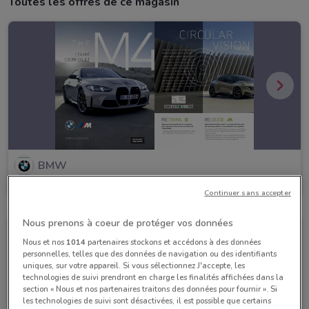
Toutes les offres de ce magasin
BMW
Valable jusqu'au 05/11
560 m
Continuer sans accepter
Nous prenons à coeur de protéger vos données
Nous et nos
1014
partenaires stockons et accédons à des données
personnelles, telles que des données de navigation ou des identifiants
uniques, sur votre appareil. Si vous sélectionnez J'accepte, les
technologies de suivi prendront en charge les finalités affichées dans la
section « Nous et nos partenaires traitons des données pour fournir ». Si
les technologies de suivi sont désactivées, il est possible que certains