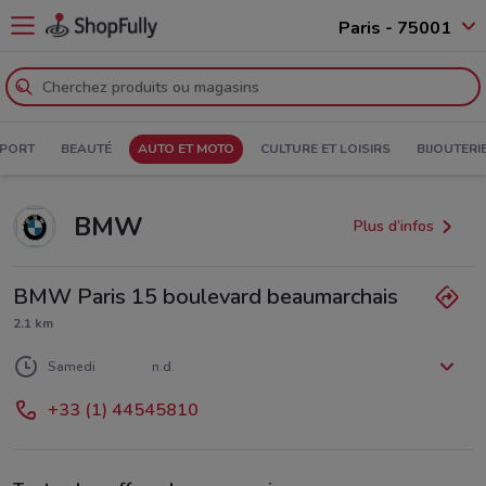
Paris - 75001
PORT
BEAUTÉ
AUTO ET MOTO
CULTURE ET LOISIRS
BIJOUTERI
BMW
Plus d’infos
BMW Paris 15 boulevard beaumarchais
2.1 km
Lundi
Mardi
Mercredi
Jeudi
Vendredi
n.d.
n.d.
n.d.
n.d.
n.d.
Samedi
n.d.
Dimanche
n.d.
+33 (1) 44545810