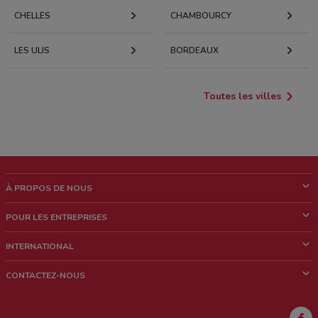
CHELLES
CHAMBOURCY
LES ULIS
BORDEAUX
Toutes les villes
À PROPOS DE NOUS
Qui sommes nous?
POUR LES ENTREPRISES
News & Médias
Notre activité
INTERNATIONAL
Travailler avec nous
Contacts commerciaux et/ou marketing
Italie
CONTACTEZ-NOUS
Brésil
Signaler un point de vente
Mexique