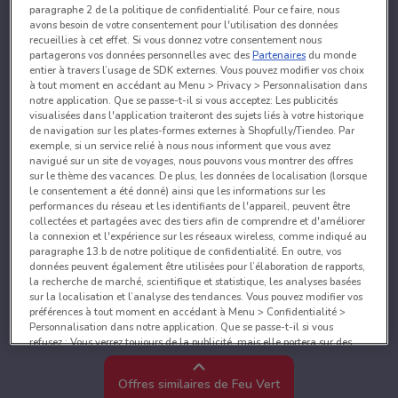
paragraphe 2 de la politique de confidentialité. Pour ce faire, nous
avons besoin de votre consentement pour l'utilisation des données
recueillies à cet effet. Si vous donnez votre consentement nous
partagerons vos données personnelles avec des
Partenaires
du monde
entier à travers l’usage de SDK externes. Vous pouvez modifier vos choix
à tout moment en accédant au Menu > Privacy > Personnalisation dans
notre application. Que se passe-t-il si vous acceptez: Les publicités
visualisées dans l'application traiteront des sujets liés à votre historique
de navigation sur les plates-formes externes à Shopfully/Tiendeo. Par
exemple, si un service relié à nous nous informent que vous avez
navigué sur un site de voyages, nous pouvons vous montrer des offres
sur le thème des vacances. De plus, les données de localisation (lorsque
le consentement a été donné) ainsi que les informations sur les
performances du réseau et les identifiants de l'appareil, peuvent être
collectées et partagées avec des tiers afin de comprendre et d'améliorer
la connexion et l'expérience sur les réseaux wireless, comme indiqué au
paragraphe 13.b de notre politique de confidentialité. En outre, vos
données peuvent également être utilisées pour l’élaboration de rapports,
la recherche de marché, scientifique et statistique, les analyses basées
sur la localisation et l’analyse des tendances. Vous pouvez modifier vos
préférences à tout moment en accédant à Menu > Confidentialité >
Personnalisation dans notre application. Que se passe-t-il si vous
refusez : Vous verrez toujours de la publicité, mais elle portera sur des
sujets généraux et ne sera probablement pas pertinente pour vos centres
d’intérêt. Vous pouvez changer d’avis à tout moment en accédant à
Offres similaires de Feu Vert
Menu > Confidentialité > Personnalisation dans notre application.