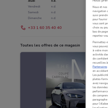
Nous pren
Jeudi
n.d.
Vendredi
n.d.
Nous et nos
navigation o
Samedi
n.d.
suivi prendr
Dimanche
n.d.
pour fournir
vous sont pr
+33 1 60 35 40 40
choix ou pou
bas de page.
reportez-vou
Permettez-no
Toutes les offres de ce magasin
vous pouvez 
à votre mond
activités da
de confident
recueillies 
Partenaires
en accédant 
Les publicit
plates-forme
avez navigu
les données 
performances
de comprend
paragraphe 1
pour l’élabo
localisatio