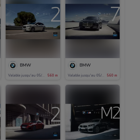
BMW
BMW
Valable jusqu'au 05/11
560 m
Valable jusqu'au 05/11
560 m