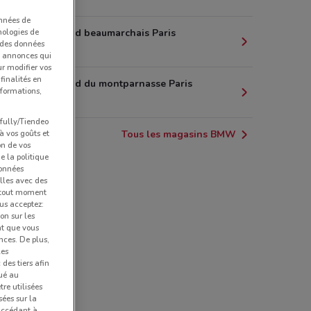
onnées de
nologies de
15 boulevard beaumarchais Paris
s des données
2.1 km
et annonces qui
ur modifier vos
finalités en
10 boulevard du montparnasse Paris
nformations,
2.3 km
pfully/Tiendeo
 à vos goûts et
Tous les magasins BMW
on de vos
e la politique
données
lles avec des
à tout moment
us acceptez:
ion sur les
nt que vous
nces. De plus,
les
des tiers afin
qué au
re utilisées
sées sur la
 accédant à