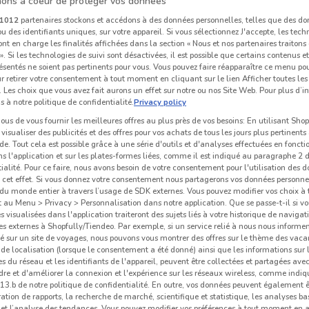
ons à coeur de protéger vos données
1012
partenaires stockons et accédons à des données personnelles, telles que des d
u des identifiants uniques, sur votre appareil. Si vous sélectionnez J'accepte, les tech
ont en charge les finalités affichées dans la section « Nous et nos partenaires traiton
 ». Si les technologies de suivi sont désactivées, il est possible que certains contenus 
ésentés ne soient pas pertinents pour vous. Vous pouvez faire réapparaître ce menu po
r retirer votre consentement à tout moment en cliquant sur le lien Afficher toutes les 
 Les choix que vous avez fait aurons un effet sur notre ou nos Site Web. Pour plus d’i
s à notre politique de confidentialité.
Privacy policy
us de vous fournir les meilleures offres au plus près de vos besoins: En utilisant Sho
visualiser des publicités et des offres pour vos achats de tous les jours plus pertinents
e. Tout cela est possible grâce à une série d'outils et d'analyses effectuées en foncti
ns l'application et sur les plates-formes liées, comme il est indiqué au paragraphe 2 d
ialité. Pour ce faire, nous avons besoin de votre consentement pour l'utilisation des 
à cet effet. Si vous donnez votre consentement nous partagerons vos données personne
du monde entier à travers l’usage de SDK externes. Vous pouvez modifier vos choix 
au Menu > Privacy > Personnalisation dans notre application. Que se passe-t-il si vo
és visualisées dans l'application traiteront des sujets liés à votre historique de navigat
s externes à Shopfully/Tiendeo. Par exemple, si un service relié à nous nous informe
é sur un site de voyages, nous pouvons vous montrer des offres sur le thème des vaca
de localisation (lorsque le consentement a été donné) ainsi que les informations sur 
 du réseau et les identifiants de l'appareil, peuvent être collectées et partagées avec 
re et d'améliorer la connexion et l'expérience sur les réseaux wireless, comme indi
3.b de notre politique de confidentialité. En outre, vos données peuvent également êt
ration de rapports, la recherche de marché, scientifique et statistique, les analyses ba
n et l’analyse des tendances. Vous pouvez modifier vos préférences à tout moment en