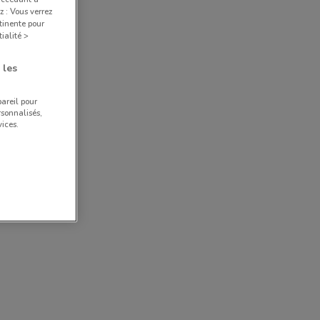
z : Vous verrez
tinente pour
ialité >
 les
pareil pour
rsonnalisés,
ices.