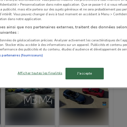
dentialité > Personnalisation dans notre application. Que se passe-t-il si vous refuse
la publicité, mais elle portera sur des sujets généraux et ne sera probablement pas per
 d’intérêt. Vous pouvez changer d’avis à tout moment en accédant à Menu > Confident
tion dans notre application.
es ainsi que nos partenaires externes, traitent des données selon
suivantes :
 données de géolocalisation précises. Analyser activement les caractéristiques de l’ap
tion. Stocker et/ou accéder à des informations sur un appareil. Publicités et contenu pe
560 m
erformance des publicités et du contenu, études d’audience et développement de serv
s partenaires (fournisseurs)
Afficher toutes les finalités
J'accepte