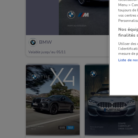
Menu > Confi
toujours de 
vos centres
Personnalisa
Nos équip
finalités 
BMW
Utiliser des
l’identifica
Valable jusqu'au 05/11
mesure de p
Liste de no