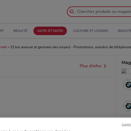
RT
BEAUTÉ
AUTO ET MOTO
CULTURE ET LOISIRS
BIJOUT
mité
31 bis avenue st germain des noyers - Promotions, numéro de téléphone
Mag
Plus d’infos
Conti