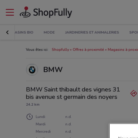
MAGASINS BIO
MODE
JARDINERIES ET ANIMALERIES
SPO
Vous êtes ici:
Shopfully
Offres à proximité
Magasins à proxi
BMW
BMW Saint thibault des vignes 31
bis avenue st germain des noyers
24.2 km
Lundi
n.d.
Mardi
n.d.
Mercredi
n.d.